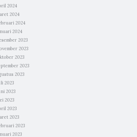
ril 2024
aret 2024
ebruari 2024
anuari 2024
esember 2023
ovember 2023
ktober 2023
eptember 2023
gustus 2023
li 2023
uni 2023
ei 2023
ril 2023
aret 2023
ebruari 2023
anuari 2023