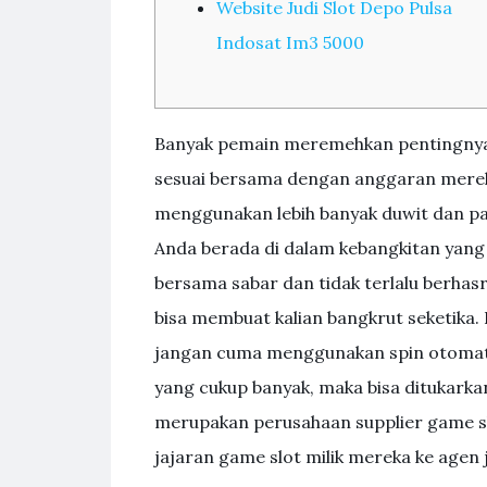
Website Judi Slot Depo Pulsa
Indosat Im3 5000
Banyak pemain meremehkan pentingnya m
sesuai bersama dengan anggaran mereka
menggunakan lebih banyak duwit dan p
Anda berada di dalam kebangkitan yang k
bersama sabar dan tidak terlalu berhas
bisa membuat kalian bangkrut seketika. K
jangan cuma menggunakan spin otomatis
yang cukup banyak, maka bisa ditukark
merupakan perusahaan supplier game sl
jajaran game slot milik mereka ke agen j