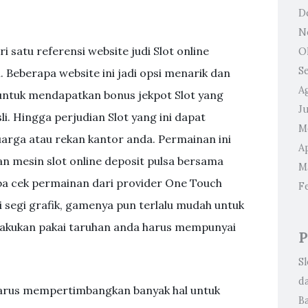
D
N
i satu referensi website judi Slot online
O
S
. Beberapa website ini jadi opsi menarik dan
A
 untuk mendapatkan bonus jekpot Slot yang
Ju
 Hingga perjudian Slot yang ini dapat
M
uarga atau rekan kantor anda. Permainan ini
Ap
n mesin slot online deposit pulsa bersama
M
oba cek permainan dari provider One Touch
F
i segi grafik, gamenya pun terlalu mudah untuk
 lakukan pakai taruhan anda harus mempunyai
P
S
d
arus mempertimbangkan banyak hal untuk
B