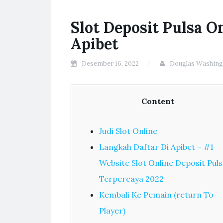
Slot Deposit Pulsa 
Apibet
Desember 16, 2022
Douglas Washing
Content
Judi Slot Online
Langkah Daftar Di Apibet – #1
Website Slot Online Deposit Pul
Terpercaya 2022
Kembali Ke Pemain (return To
Player)