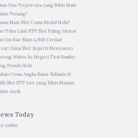
man Dan Terpercaya yang Bikin Main
akin Tenang?
osan Main Slot Cuma Modal Hoki?
ari Tahu Link RTP Slot Paling Akurat
ri Ini Biar Main Lebih Cerdas!
reat China Slot: Seperti Menyusuri
orong Waktu ke Negeri Tirai Bambu
ang Penuh Hoki
ukan Cuma Angka Biasa: Rahasia di
lik Slot RTP Live yang Bikin Mainan
akin Asyik
ews Today
ot online