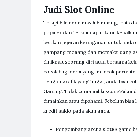
Judi Slot Online
Tetapi bila anda masih bimbang, lebih dar
populer dan terkini dapat kami kenalkan
berikan jejeran keringanan untuk anda
gampang menang dan memakai uang asli.
dinikmat seorang diri atau bersama kel
cocok bagi anda yang melacak permaina
dengan grafik yang tinggi, anda bisa c
Gaming. Tidak cuma miliki keunggulan d
dimainkan atau dipahami. Sebelum bisa
kredit saldo pada akun anda.
Pengembang arena slot88 game h