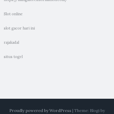
Slot online
slot gacor hari ini
rajakadal
situs togel
Proudly powered by WordPress
|
Theme: Blogi by