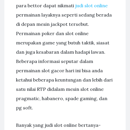
para bettor dapat nikmati
judi slot online
permainan layaknya seperti sedang berada
di depan mesin jackpot tersebut.
Permainan poker dan slot online
merupakan game yang butuh taktik, siasat
dan juga kesabaran dalam hadapi lawan.
Beberapa informasi seputar dalam
permainan slot gacor hari ini bisa anda
ketahui beberapa keuntungan dan lebih dari
satu nilai RTP didalam mesin slot online
pragmatic, habanero, spade gaming, dan
pg soft.
Banyak yang judi slot online bertanya-