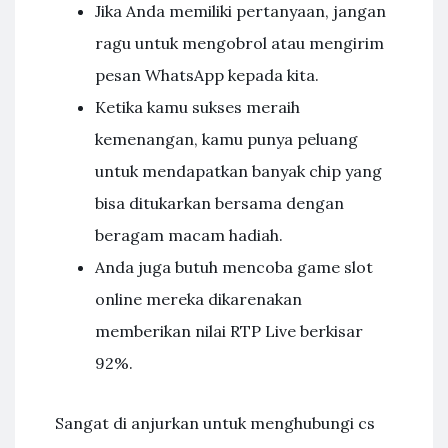
Jika Anda memiliki pertanyaan, jangan
ragu untuk mengobrol atau mengirim
pesan WhatsApp kepada kita.
Ketika kamu sukses meraih
kemenangan, kamu punya peluang
untuk mendapatkan banyak chip yang
bisa ditukarkan bersama dengan
beragam macam hadiah.
Anda juga butuh mencoba game slot
online mereka dikarenakan
memberikan nilai RTP Live berkisar
92%.
Sangat di anjurkan untuk menghubungi cs