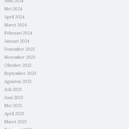
Juni 2024
Mei 2024
April 2024
Maret 2024
Februari 2024
Januari 2024
Desember 2023
November 2023
Oktober 2023
September 2023
Agustus 2023
Juli 2023
Juni 2023
Mei 2023
April 2023
Maret 2023