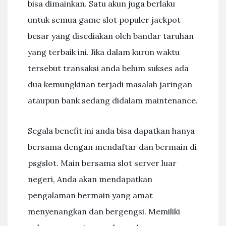
bisa dimainkan. Satu akun juga berlaku
untuk semua game slot populer jackpot
besar yang disediakan oleh bandar taruhan
yang terbaik ini. Jika dalam kurun waktu
tersebut transaksi anda belum sukses ada
dua kemungkinan terjadi masalah jaringan
ataupun bank sedang didalam maintenance.
Segala benefit ini anda bisa dapatkan hanya
bersama dengan mendaftar dan bermain di
psgslot. Main bersama slot server luar
negeri, Anda akan mendapatkan
pengalaman bermain yang amat
menyenangkan dan bergengsi. Memiliki