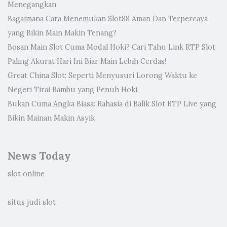
Menegangkan
Bagaimana Cara Menemukan Slot88 Aman Dan Terpercaya
yang Bikin Main Makin Tenang?
Bosan Main Slot Cuma Modal Hoki? Cari Tahu Link RTP Slot
Paling Akurat Hari Ini Biar Main Lebih Cerdas!
Great China Slot: Seperti Menyusuri Lorong Waktu ke
Negeri Tirai Bambu yang Penuh Hoki
Bukan Cuma Angka Biasa: Rahasia di Balik Slot RTP Live yang
Bikin Mainan Makin Asyik
News Today
slot online
situs judi slot