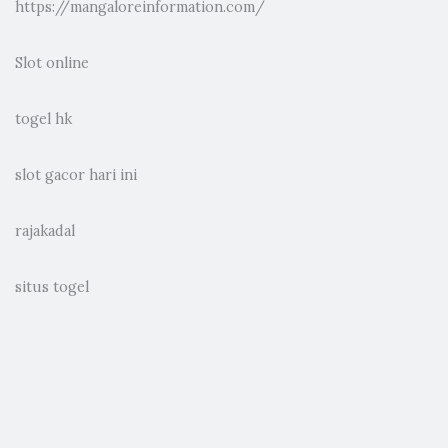
https://mangaloreinformation.com/
Slot online
togel hk
slot gacor hari ini
rajakadal
situs togel