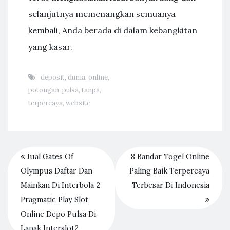
selanjutnya memenangkan semuanya
kembali, Anda berada di dalam kebangkitan
yang kasar.
deposit
,
dunia
,
online
,
potongan
,
pulsa
,
tanpa
,
terpercaya
,
website
Jual Gates Of
8 Bandar Togel Online
Olympus Daftar Dan
Paling Baik Terpercaya
Mainkan Di Interbola 2
Terbesar Di Indonesia
Pragmatic Play Slot
Online Depo Pulsa Di
Lapak Interslot2