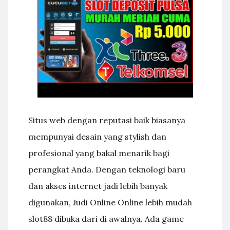
Situs web dengan reputasi baik biasanya
mempunyai desain yang stylish dan
profesional yang bakal menarik bagi
perangkat Anda. Dengan teknologi baru
dan akses internet jadi lebih banyak
digunakan, Judi Online Online lebih mudah
slot88 dibuka dari di awalnya. Ada game