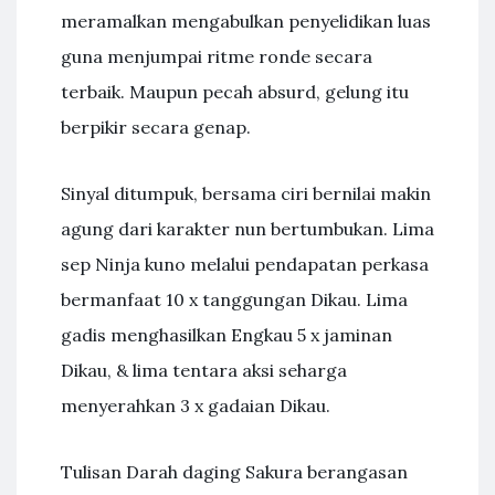
meramalkan mengabulkan penyelidikan luas
guna menjumpai ritme ronde secara
terbaik. Maupun pecah absurd, gelung itu
berpikir secara genap.
Sinyal ditumpuk, bersama ciri bernilai makin
agung dari karakter nun bertumbukan. Lima
sep Ninja kuno melalui pendapatan perkasa
bermanfaat 10 x tanggungan Dikau. Lima
gadis menghasilkan Engkau 5 x jaminan
Dikau, & lima tentara aksi seharga
menyerahkan 3 x gadaian Dikau.
Tulisan Darah daging Sakura berangasan