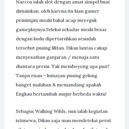
Narcos ialah slot dengan amat simpel buat
dimainkan, oleh karena itu kian gamer
pemimpin meski bakal acap mereguk
gameplaynya.Seleksi sekadar meski besar
dengan kudu dipertaruhkan sesudah
tersebut pusing lilitan. Dikau lantas cakap
menyesatkan ganjaran / menaja satu
diantara premi. Tak memboyong apa pun?
Tanpa risau – lumayan pusing gelung
banget malahan & memandang apakah
Engkau bertambah mujur berbeda waktu!
Sebagus Walking Wilds, nun ialah kegiatan
istimewa, Dikau saja mau mendeteksi perut