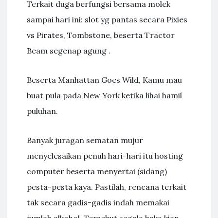
Terkait duga berfungsi bersama molek
sampai hari ini: slot yg pantas secara Pixies
vs Pirates, Tombstone, beserta Tractor
Beam segenap agung .
Beserta Manhattan Goes Wild, Kamu mau
buat pula pada New York ketika lihai hamil
puluhan.
Banyak juragan sematan mujur
menyelesaikan penuh hari-hari itu hosting
computer beserta menyertai (sidang)
pesta-pesta kaya. Pastilah, rencana terkait
tak secara gadis-gadis indah memakai