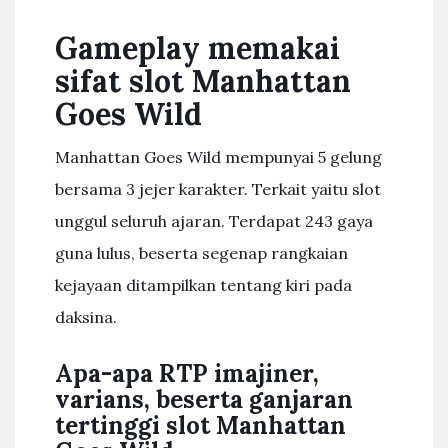
Gameplay memakai
sifat slot Manhattan
Goes Wild
Manhattan Goes Wild mempunyai 5 gelung
bersama 3 jejer karakter. Terkait yaitu slot
unggul seluruh ajaran. Terdapat 243 gaya
guna lulus, beserta segenap rangkaian
kejayaan ditampilkan tentang kiri pada
daksina.
Apa-apa RTP imajiner,
varians, beserta ganjaran
tertinggi slot Manhattan