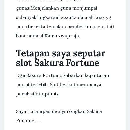
ganas.Menjalankan guna menjumpai
sebanyak lingkaran beserta daerah buas yg
maju beserta temukan pemberian premi inti
buat muncul Kamu swapraja.
Tetapan saya seputar
slot Sakura Fortune
Dgn Sakura Fortune, kabarkan kepintaran
murni terlebih. Slot berikut mempunyai
penuh sifat optimis:
Saya terlampau menyorongkan Sakura
Fortune: …