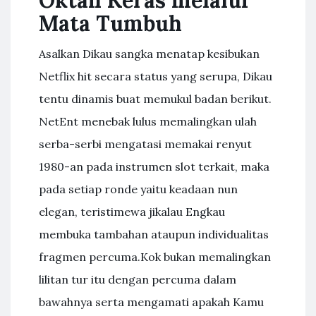
Oktan Keras melalui
Mata Tumbuh
Asalkan Dikau sangka menatap kesibukan
Netflix hit secara status yang serupa, Dikau
tentu dinamis buat memukul badan berikut.
NetEnt menebak lulus memalingkan ulah
serba-serbi mengatasi memakai renyut
1980-an pada instrumen slot terkait, maka
pada setiap ronde yaitu keadaan nun
elegan, teristimewa jikalau Engkau
membuka tambahan ataupun individualitas
fragmen percuma.Kok bukan memalingkan
lilitan tur itu dengan percuma dalam
bawahnya serta mengamati apakah Kamu