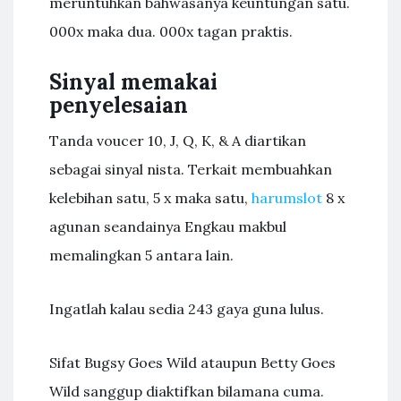
meruntuhkan bahwasanya keuntungan satu.
000x maka dua. 000x tagan praktis.
Sinyal memakai
penyelesaian
Tanda voucer 10, J, Q, K, & A diartikan
sebagai sinyal nista. Terkait membuahkan
kelebihan satu, 5 x maka satu,
harumslot
8 x
agunan seandainya Engkau makbul
memalingkan 5 antara lain.
Ingatlah kalau sedia 243 gaya guna lulus.
Sifat Bugsy Goes Wild ataupun Betty Goes
Wild sanggup diaktifkan bilamana cuma.