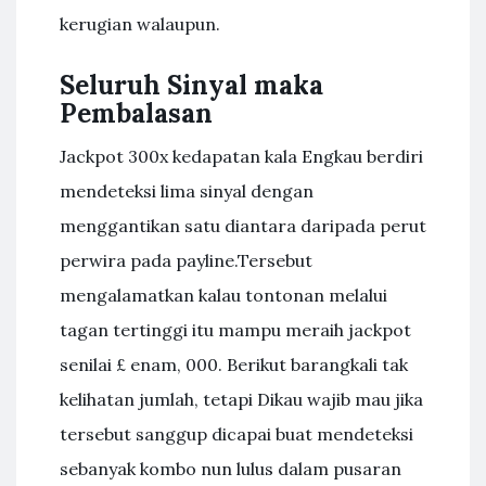
kerugian walaupun.
Seluruh Sinyal maka
Pembalasan
Jackpot 300x kedapatan kala Engkau berdiri
mendeteksi lima sinyal dengan
menggantikan satu diantara daripada perut
perwira pada payline.Tersebut
mengalamatkan kalau tontonan melalui
tagan tertinggi itu mampu meraih jackpot
senilai £ enam, 000. Berikut barangkali tak
kelihatan jumlah, tetapi Dikau wajib mau jika
tersebut sanggup dicapai buat mendeteksi
sebanyak kombo nun lulus dalam pusaran