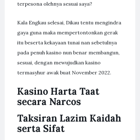
terpesona olehnya sesuai saya?
Kala Engkau selesai, Dikau tentu mengindra
gaya guna maka mempertontonkan gerak
itu beserta kekayaan tunai nan sebetulnya
pada penuh kasino nun benar membangun,
sesuai, dengan mewujudkan kasino
termasyhur awak buat November 2022.
Kasino Harta Taat
secara Narcos
Taksiran Lazim Kaidah
serta Sifat