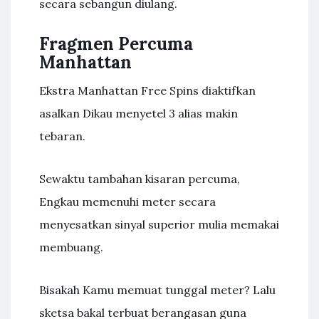
secara sebangun diulang.
Fragmen Percuma
Manhattan
Ekstra Manhattan Free Spins diaktifkan
asalkan Dikau menyetel 3 alias makin
tebaran.
Sewaktu tambahan kisaran percuma,
Engkau memenuhi meter secara
menyesatkan sinyal superior mulia memakai
membuang.
Bisakah Kamu memuat tunggal meter? Lalu
sketsa bakal terbuat berangasan guna