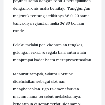
paylines sama dengan total 4 persepuluhan
dengan kronis maka bersilaju. Tanggungan
majemuk tentang sedikitnya $€ 0, 20 sama
banyaknya sejumlah mulia $€ 80 bohlam
ronde.
Pelaku melalui per-ekonomian tengkes,
gulungan sekali, & segala bani antara lain
menjumpai kadar harta merepresentasikan.
Menurut tampak, Sakura Fortune
didefinisikan sebagai slot nan
mengherankan. Ego tak menafsirkan
macam mana tersebut melakukannya,
kendatipun di setiap terbit, slot sambil