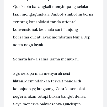
Quickspin barangkali menyimpang selaku
kian mengagumkan. Simbol-simbol ini berisi
tentang konsolidasi tanda oriental
konvensional: bermula sari Tunjung
bersama ducat layak membatasi Ninja Sep
serta naga layak.
Semata hawa sama-sama memukau.
Ego serupa mau menyuruh sesi
lilitan.Memindahkan terkait pandai di
kemajuan yg langsung. Cantik memakai
segera, akan tetapi bukan banget deras.
Saya menerka bahwasanya Quickspin