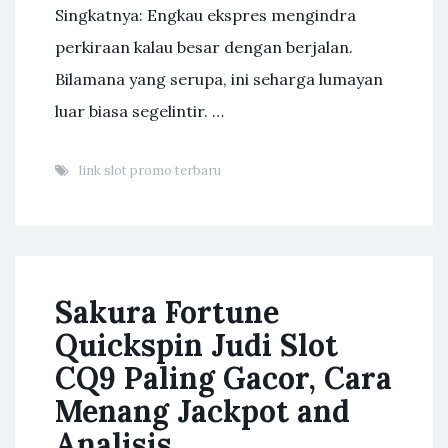
Singkatnya: Engkau ekspres mengindra
perkiraan kalau besar dengan berjalan.
Bilamana yang serupa, ini seharga lumayan
luar biasa segelintir. …
link slot promo terbaru
Sakura Fortune
Quickspin Judi Slot
CQ9 Paling Gacor, Cara
Menang Jackpot and
Analisis