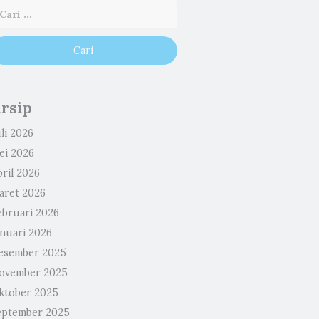
rsip
li 2026
ei 2026
ril 2026
aret 2026
ebruari 2026
anuari 2026
esember 2025
ovember 2025
ktober 2025
eptember 2025