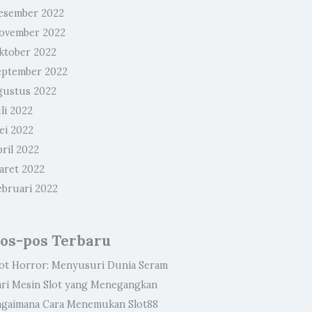
esember 2022
ovember 2022
ktober 2022
eptember 2022
gustus 2022
li 2022
ei 2022
ril 2022
aret 2022
ebruari 2022
os-pos Terbaru
lot Horror: Menyusuri Dunia Seram
ari Mesin Slot yang Menegangkan
agaimana Cara Menemukan Slot88