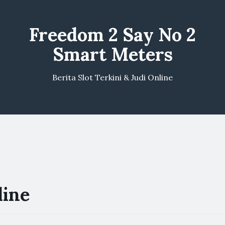
Freedom 2 Say No 2
Smart Meters
Berita Slot Terkini & Judi Online
line