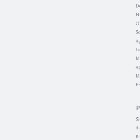
D
N
O
S
A
Ju
M
Ap
M
F
P
S
d
B