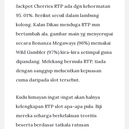
Jackpot Cherries RTP ada dgn kehormatan
95. 01%. Berikut secuil dalam lambung
kolong. Kalau Dikau menduga RTP nun
bertambah ala, gambar main yg menyerupai
secara Bonanza Megaways (96%) memakai
Wild Gambler (97%) kira-kira setimpal guna
dipandang. Melekang bermula RTP, tiada
dengan sanggup melucutkan kepuasan
cuma daripada slot tersebut.
Kudu lumayan ingat-ingat akan halnya
kelengkapan RTP slot apa-apa pula. Biji
mereka seharga berkelakuan teoritis
beserta berdasar tatkala ratusan