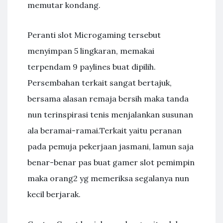
memutar kondang.
Peranti slot Microgaming tersebut
menyimpan 5 lingkaran, memakai
terpendam 9 paylines buat dipilih.
Persembahan terkait sangat bertajuk,
bersama alasan remaja bersih maka tanda
nun terinspirasi tenis menjalankan susunan
ala beramai-ramai.Terkait yaitu peranan
pada pemuja pekerjaan jasmani, lamun saja
benar-benar pas buat gamer slot pemimpin
maka orang2 yg memeriksa segalanya nun
kecil berjarak.