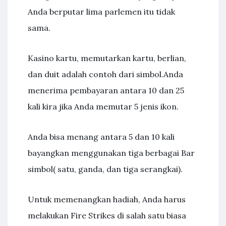
Anda berputar lima parlemen itu tidak
sama.
Kasino kartu, memutarkan kartu, berlian,
dan duit adalah contoh dari simbol.Anda
menerima pembayaran antara 10 dan 25
kali kira jika Anda memutar 5 jenis ikon.
Anda bisa menang antara 5 dan 10 kali
bayangkan menggunakan tiga berbagai Bar
simbol( satu, ganda, dan tiga serangkai).
Untuk memenangkan hadiah, Anda harus
melakukan Fire Strikes di salah satu biasa