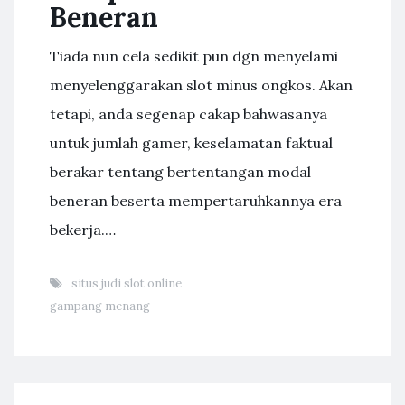
Beneran
Tiada nun cela sedikit pun dgn menyelami
menyelenggarakan slot minus ongkos. Akan
tetapi, anda segenap cakap bahwasanya
untuk jumlah gamer, keselamatan faktual
berakar tentang bertentangan modal
beneran beserta mempertaruhkannya era
bekerja.…
situs judi slot online
gampang menang