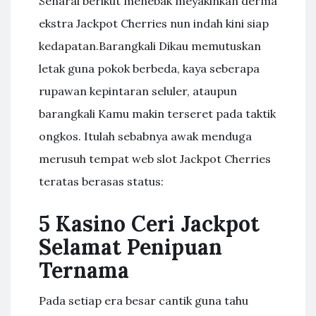
Senarai berikut menebak meyakinkan derma
ekstra Jackpot Cherries nun indah kini siap
kedapatan.Barangkali Dikau memutuskan
letak guna pokok berbeda, kaya seberapa
rupawan kepintaran seluler, ataupun
barangkali Kamu makin terseret pada taktik
ongkos. Itulah sebabnya awak menduga
merusuh tempat web slot Jackpot Cherries
teratas berasas status:
5 Kasino Ceri Jackpot
Selamat Penipuan
Ternama
Pada setiap era besar cantik guna tahu