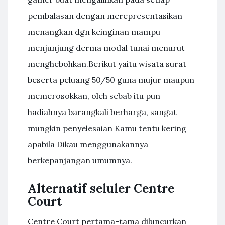
pembalasan dengan merepresentasikan
menangkan dgn keinginan mampu
menjunjung derma modal tunai menurut
menghebohkan.Berikut yaitu wisata surat
beserta peluang 50/50 guna mujur maupun
memerosokkan, oleh sebab itu pun
hadiahnya barangkali berharga, sangat
mungkin penyelesaian Kamu tentu kering
apabila Dikau menggunakannya
berkepanjangan umumnya.
Alternatif seluler Centre
Court
Centre Court pertama-tama diluncurkan