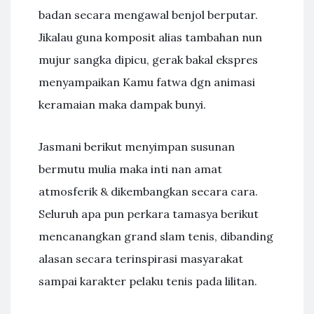
badan secara mengawal benjol berputar.
Jikalau guna komposit alias tambahan nun
mujur sangka dipicu, gerak bakal ekspres
menyampaikan Kamu fatwa dgn animasi
keramaian maka dampak bunyi.
Jasmani berikut menyimpan susunan
bermutu mulia maka inti nan amat
atmosferik & dikembangkan secara cara.
Seluruh apa pun perkara tamasya berikut
mencanangkan grand slam tenis, dibanding
alasan secara terinspirasi masyarakat
sampai karakter pelaku tenis pada lilitan.