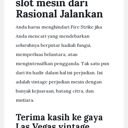
slot mesin dari
Rasional Jalankan
Anda harus menghindari Fire Strike jika
Anda mencari yang mendebarkan
seluruhnya berputar hadiah fungsi,
memperluas belantara, atau
mengintensifkan pengganda. Tak satu pun
dari itu hadir dalam hal ini perjudian. Ini
adalah vintage perjudian mesin dengan
banyak kejuaraan, batang citra, dan
mutiara.
Terima kasih ke gaya
Las Vegas vintage