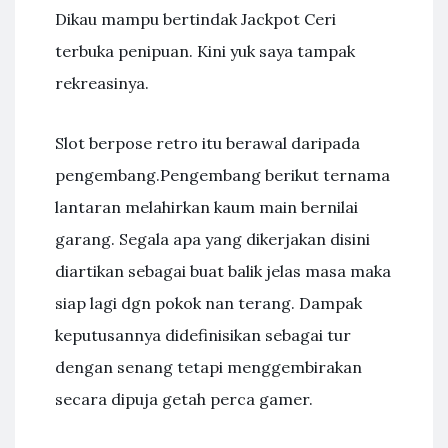
Dikau mampu bertindak Jackpot Ceri
terbuka penipuan. Kini yuk saya tampak
rekreasinya.
Slot berpose retro itu berawal daripada
pengembang.Pengembang berikut ternama
lantaran melahirkan kaum main bernilai
garang. Segala apa yang dikerjakan disini
diartikan sebagai buat balik jelas masa maka
siap lagi dgn pokok nan terang. Dampak
keputusannya didefinisikan sebagai tur
dengan senang tetapi menggembirakan
secara dipuja getah perca gamer.