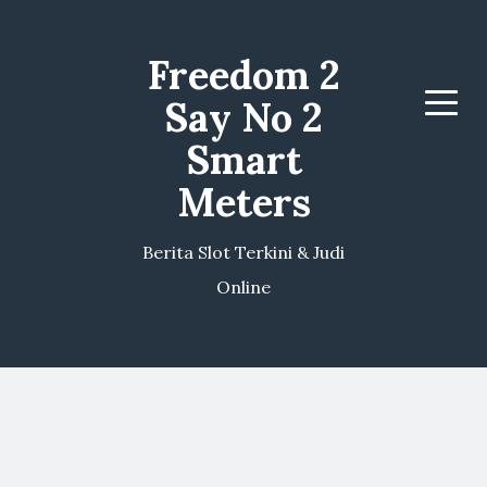
Freedom 2
Say No 2
Menu
Smart
Meters
Berita Slot Terkini & Judi
Online