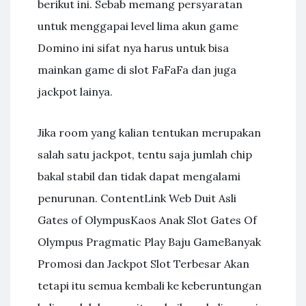
berikut ini. Sebab memang persyaratan
untuk menggapai level lima akun game
Domino ini sifat nya harus untuk bisa
mainkan game di slot FaFaFa dan juga
jackpot lainya.
Jika room yang kalian tentukan merupakan
salah satu jackpot, tentu saja jumlah chip
bakal stabil dan tidak dapat mengalami
penurunan. ContentLink Web Duit Asli
Gates of OlympusKaos Anak Slot Gates Of
Olympus Pragmatic Play Baju GameBanyak
Promosi dan Jackpot Slot Terbesar Akan
tetapi itu semua kembali ke keberuntungan