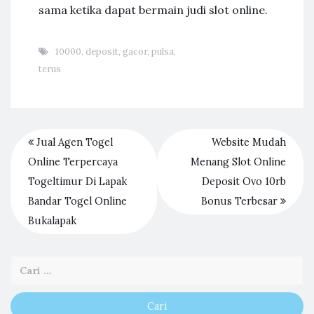
sama ketika dapat bermain judi slot online.
10000
,
deposit
,
gacor
,
pulsa
,
terus
Jual Agen Togel
Website Mudah
Online Terpercaya
Menang Slot Online
Togeltimur Di Lapak
Deposit Ovo 10rb
Bandar Togel Online
Bonus Terbesar
Bukalapak