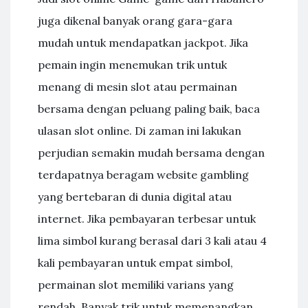
juga dikenal banyak orang gara-gara
mudah untuk mendapatkan jackpot. Jika
pemain ingin menemukan trik untuk
menang di mesin slot atau permainan
bersama dengan peluang paling baik, baca
ulasan slot online. Di zaman ini lakukan
perjudian semakin mudah bersama dengan
terdapatnya beragam website gambling
yang bertebaran di dunia digital atau
internet. Jika pembayaran terbesar untuk
lima simbol kurang berasal dari 3 kali atau 4
kali pembayaran untuk empat simbol,
permainan slot memiliki varians yang
rendah. Banyak trik untuk memenangkan