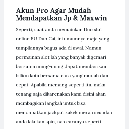
Akun Pro Agar Mudah
Mendapatkan Jp & Maxwin
Seperti, saat anda memainkan Duo slot
online FU Duo Cai, ini umumnya meja yang
tampilannya bagus ada di awal. Namun
permainan slot lah yang banyak digemari
bersama iming-iming dapat memberikan
billion koin bersama cara yang mudah dan
cepat. Apabila memang seperti itu, maka
tenang saja dikarenakan kami disini akan
membagikan langkah untuk bisa
mendapatkan jackpot kakek merah sesudah
anda lakukan spin, nah caranya seperti