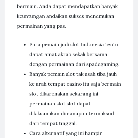
bermain. Anda dapat mendapatkan banyak
keuntungan andaikan sukses menemukan
permainan yang pas.
Para pemain judi slot Indonesia tentu
dapat amat akrab sekali bersama
dengan permainan dari spadegaming.
Banyak pemain slot tak usah tiba jauh
ke arah tempat casino itu saja bermain
slot dikarenakan sekarang ini
permainan slot slot dapat
dilaksanakan dimanapun termaksud
dari tempat tinggal.
Cara alternatif yang ini hampir