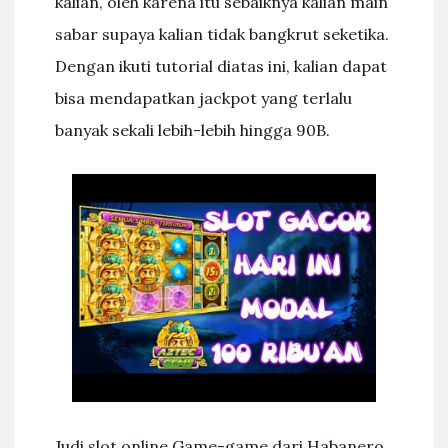
kalian, oleh karena itu sebaiknya kalian main
sabar supaya kalian tidak bangkrut seketika.
Dengan ikuti tutorial diatas ini, kalian dapat
bisa mendapatkan jackpot yang terlalu
banyak sekali lebih-lebih hingga 90B.
Judi slot online Game-game dari Habanero