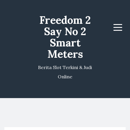
Freedom 2
Say No 2
Menu
Smart
Meters
Berita Slot Terkini & Judi
Online