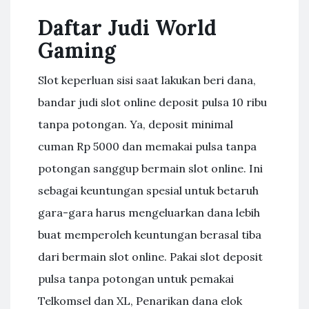
Daftar Judi World
Gaming
Slot keperluan sisi saat lakukan beri dana,
bandar judi slot online deposit pulsa 10 ribu
tanpa potongan. Ya, deposit minimal
cuman Rp 5000 dan memakai pulsa tanpa
potongan sanggup bermain slot online. Ini
sebagai keuntungan spesial untuk betaruh
gara-gara harus mengeluarkan dana lebih
buat memperoleh keuntungan berasal tiba
dari bermain slot online. Pakai slot deposit
pulsa tanpa potongan untuk pemakai
Telkomsel dan XL, Penarikan dana elok