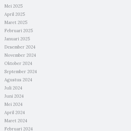
Mei 2025
April 2025
Maret 2025
Februari 2025
Januari 2025
Desember 2024
November 2024
Oktober 2024
September 2024
Agustus 2024
Juli 2024
Juni 2024
Mei 2024
April 2024
Maret 2024
Februari 2024