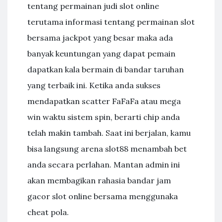
tentang permainan judi slot online
terutama informasi tentang permainan slot
bersama jackpot yang besar maka ada
banyak keuntungan yang dapat pemain
dapatkan kala bermain di bandar taruhan
yang terbaik ini. Ketika anda sukses
mendapatkan scatter FaFaFa atau mega
win waktu sistem spin, berarti chip anda
telah makin tambah. Saat ini berjalan, kamu
bisa langsung arena slot88 menambah bet
anda secara perlahan. Mantan admin ini
akan membagikan rahasia bandar jam
gacor slot online bersama menggunaka
cheat pola.