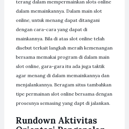
terang dalam mempermainkan slots online
dalam memainkannya. Dalam main slot
online, untuk menang dapat ditangani
dengan cara-cara yang dapat di
mainkannya. Bila di atas slot online telah
disebut terkait langkah meraih kemenangan
bersama memakai program di dalam main
slot online, gara-gara itu ada juga taktik
agar menang di dalam memainkannya dan
menjalankannya. Beragam situs tambahkan
tipe permainan slot online bersama dengan
prosesnya semasing yang dapt di jalankan.
Rundown Aktivitas