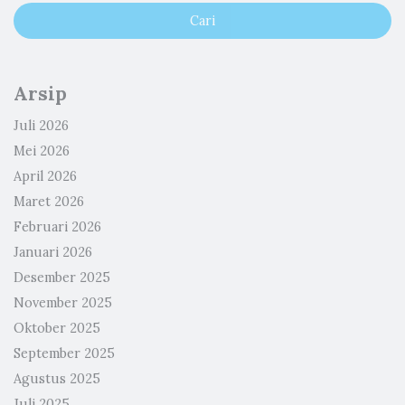
Arsip
Juli 2026
Mei 2026
April 2026
Maret 2026
Februari 2026
Januari 2026
Desember 2025
November 2025
Oktober 2025
September 2025
Agustus 2025
Juli 2025