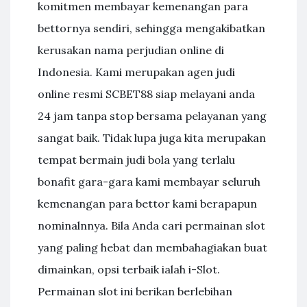
komitmen membayar kemenangan para
bettornya sendiri, sehingga mengakibatkan
kerusakan nama perjudian online di
Indonesia. Kami merupakan agen judi
online resmi SCBET88 siap melayani anda
24 jam tanpa stop bersama pelayanan yang
sangat baik. Tidak lupa juga kita merupakan
tempat bermain judi bola yang terlalu
bonafit gara-gara kami membayar seluruh
kemenangan para bettor kami berapapun
nominalnnya. Bila Anda cari permainan slot
yang paling hebat dan membahagiakan buat
dimainkan, opsi terbaik ialah i-Slot.
Permainan slot ini berikan berlebihan