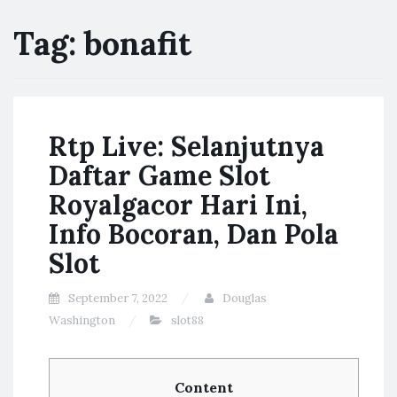
Tag:
bonafit
Rtp Live: Selanjutnya
Daftar Game Slot
Royalgacor Hari Ini,
Info Bocoran, Dan Pola
Slot
September 7, 2022
Douglas
Washington
slot88
Content