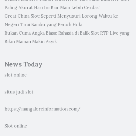
Paling Akurat Hari Ini Biar Main Lebih Cerdas!
Great China Slot: Seperti Menyusuri Lorong Waktu ke
Negeri Tirai Bambu yang Penuh Hoki
Bukan Cuma Angka Biasa: Rahasia di Balik Slot RTP Live yang
Bikin Mainan Makin Asyik
News Today
slot online
situs judi slot
https://mangaloreinformation.com/
Slot online