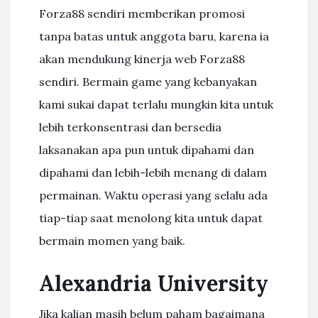
Forza88 sendiri memberikan promosi
tanpa batas untuk anggota baru, karena ia
akan mendukung kinerja web Forza88
sendiri. Bermain game yang kebanyakan
kami sukai dapat terlalu mungkin kita untuk
lebih terkonsentrasi dan bersedia
laksanakan apa pun untuk dipahami dan
dipahami dan lebih-lebih menang di dalam
permainan. Waktu operasi yang selalu ada
tiap-tiap saat menolong kita untuk dapat
bermain momen yang baik.
Alexandria University
Jika kalian masih belum paham bagaimana