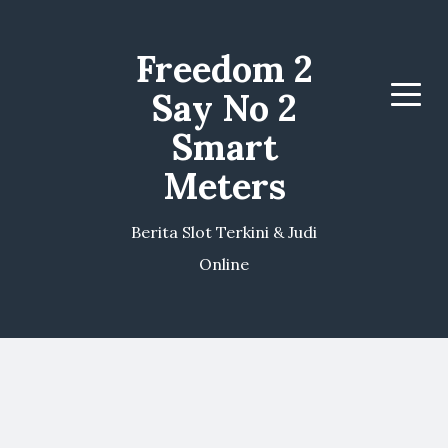
Freedom 2
Say No 2
Menu
Smart
Meters
Berita Slot Terkini & Judi
Online