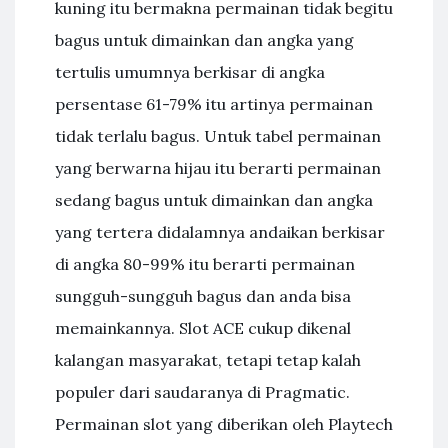
kuning itu bermakna permainan tidak begitu
bagus untuk dimainkan dan angka yang
tertulis umumnya berkisar di angka
persentase 61-79% itu artinya permainan
tidak terlalu bagus. Untuk tabel permainan
yang berwarna hijau itu berarti permainan
sedang bagus untuk dimainkan dan angka
yang tertera didalamnya andaikan berkisar
di angka 80-99% itu berarti permainan
sungguh-sungguh bagus dan anda bisa
memainkannya. Slot ACE cukup dikenal
kalangan masyarakat, tetapi tetap kalah
populer dari saudaranya di Pragmatic.
Permainan slot yang diberikan oleh Playtech