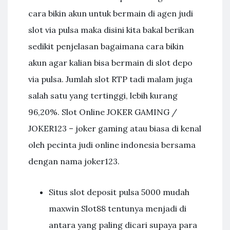
cara bikin akun untuk bermain di agen judi
slot via pulsa maka disini kita bakal berikan
sedikit penjelasan bagaimana cara bikin
akun agar kalian bisa bermain di slot depo
via pulsa. Jumlah slot RTP tadi malam juga
salah satu yang tertinggi, lebih kurang
96,20%. Slot Online JOKER GAMING /
JOKER123 – joker gaming atau biasa di kenal
oleh pecinta judi online indonesia bersama
dengan nama joker123.
Situs slot deposit pulsa 5000 mudah
maxwin Slot88 tentunya menjadi di
antara yang paling dicari supaya para