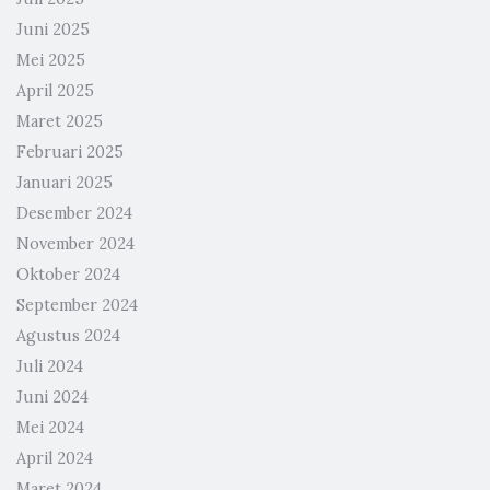
Juni 2025
Mei 2025
April 2025
Maret 2025
Februari 2025
Januari 2025
Desember 2024
November 2024
Oktober 2024
September 2024
Agustus 2024
Juli 2024
Juni 2024
Mei 2024
April 2024
Maret 2024