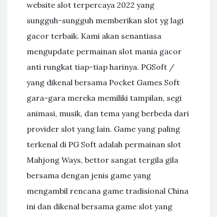
website slot terpercaya 2022 yang
sungguh-sungguh memberikan slot yg lagi
gacor terbaik. Kami akan senantiasa
mengupdate permainan slot mania gacor
anti rungkat tiap-tiap harinya. PGSoft /
yang dikenal bersama Pocket Games Soft
gara-gara mereka memiliki tampilan, segi
animasi, musik, dan tema yang berbeda dari
provider slot yang lain. Game yang paling
terkenal di PG Soft adalah permainan slot
Mahjong Ways, bettor sangat tergila gila
bersama dengan jenis game yang
mengambil rencana game tradisional China
ini dan dikenal bersama game slot yang