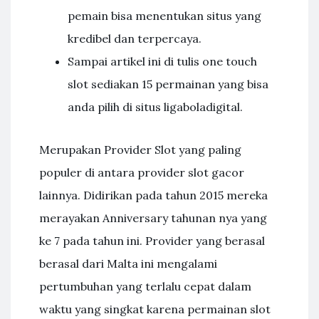
pemain bisa menentukan situs yang
kredibel dan terpercaya.
Sampai artikel ini di tulis one touch
slot sediakan 15 permainan yang bisa
anda pilih di situs ligaboladigital.
Merupakan Provider Slot yang paling
populer di antara provider slot gacor
lainnya. Didirikan pada tahun 2015 mereka
merayakan Anniversary tahunan nya yang
ke 7 pada tahun ini. Provider yang berasal
berasal dari Malta ini mengalami
pertumbuhan yang terlalu cepat dalam
waktu yang singkat karena permainan slot