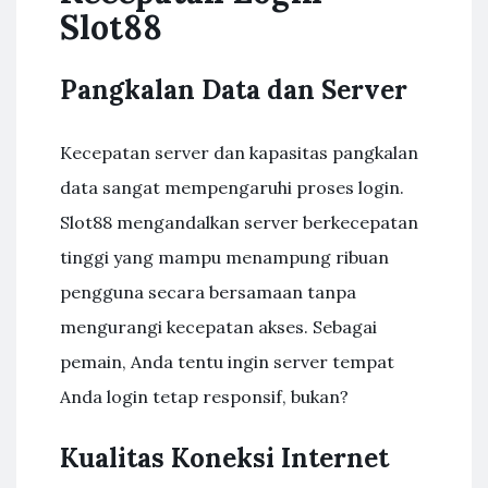
Slot88
Pangkalan Data dan Server
Kecepatan server dan kapasitas pangkalan
data sangat mempengaruhi proses login.
Slot88 mengandalkan server berkecepatan
tinggi yang mampu menampung ribuan
pengguna secara bersamaan tanpa
mengurangi kecepatan akses. Sebagai
pemain, Anda tentu ingin server tempat
Anda login tetap responsif, bukan?
Kualitas Koneksi Internet