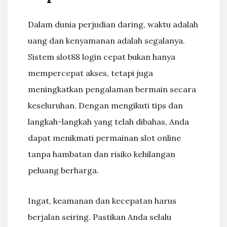
Dalam dunia perjudian daring, waktu adalah
uang dan kenyamanan adalah segalanya.
Sistem slot88 login cepat bukan hanya
mempercepat akses, tetapi juga
meningkatkan pengalaman bermain secara
keseluruhan. Dengan mengikuti tips dan
langkah-langkah yang telah dibahas, Anda
dapat menikmati permainan slot online
tanpa hambatan dan risiko kehilangan
peluang berharga.
Ingat, keamanan dan kecepatan harus
berjalan seiring. Pastikan Anda selalu