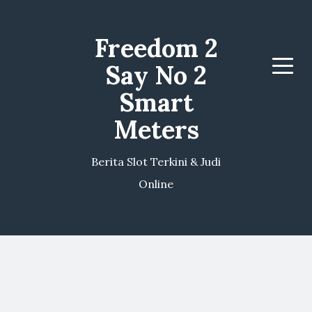
Freedom 2
Say No 2
Menu
Smart
Meters
Berita Slot Terkini & Judi
Online