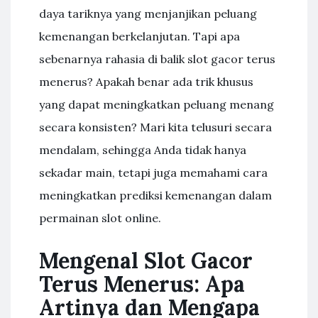
daya tariknya yang menjanjikan peluang
kemenangan berkelanjutan. Tapi apa
sebenarnya rahasia di balik slot gacor terus
menerus? Apakah benar ada trik khusus
yang dapat meningkatkan peluang menang
secara konsisten? Mari kita telusuri secara
mendalam, sehingga Anda tidak hanya
sekadar main, tetapi juga memahami cara
meningkatkan prediksi kemenangan dalam
permainan slot online.
Mengenal Slot Gacor
Terus Menerus: Apa
Artinya dan Mengapa