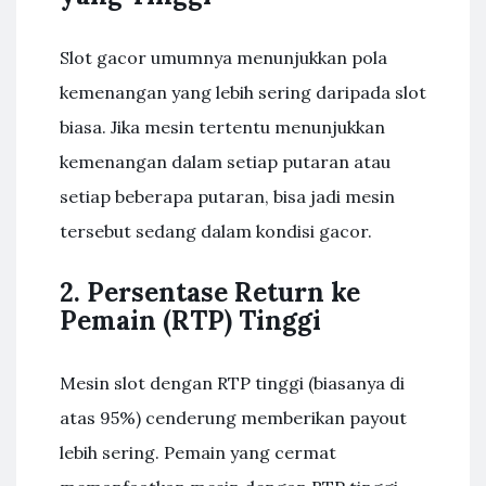
Slot gacor umumnya menunjukkan pola
kemenangan yang lebih sering daripada slot
biasa. Jika mesin tertentu menunjukkan
kemenangan dalam setiap putaran atau
setiap beberapa putaran, bisa jadi mesin
tersebut sedang dalam kondisi gacor.
2. Persentase Return ke
Pemain (RTP) Tinggi
Mesin slot dengan RTP tinggi (biasanya di
atas 95%) cenderung memberikan payout
lebih sering. Pemain yang cermat