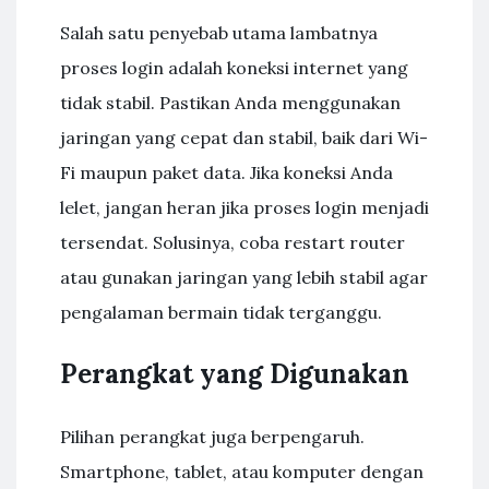
Salah satu penyebab utama lambatnya
proses login adalah koneksi internet yang
tidak stabil. Pastikan Anda menggunakan
jaringan yang cepat dan stabil, baik dari Wi-
Fi maupun paket data. Jika koneksi Anda
lelet, jangan heran jika proses login menjadi
tersendat. Solusinya, coba restart router
atau gunakan jaringan yang lebih stabil agar
pengalaman bermain tidak terganggu.
Perangkat yang Digunakan
Pilihan perangkat juga berpengaruh.
Smartphone, tablet, atau komputer dengan