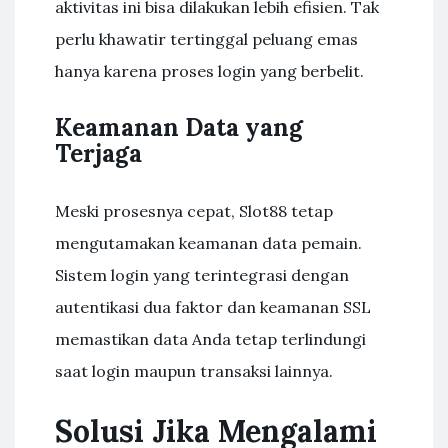
aktivitas ini bisa dilakukan lebih efisien. Tak
perlu khawatir tertinggal peluang emas
hanya karena proses login yang berbelit.
Keamanan Data yang
Terjaga
Meski prosesnya cepat, Slot88 tetap
mengutamakan keamanan data pemain.
Sistem login yang terintegrasi dengan
autentikasi dua faktor dan keamanan SSL
memastikan data Anda tetap terlindungi
saat login maupun transaksi lainnya.
Solusi Jika Mengalami