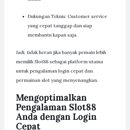
Dukungan Teknis: Customer service
yang cepat tanggap dan siap
membantu kapan saja.
Jadi, tidak heran jika banyak pemain lebih
memilih Slot88 sebagai platform utama
untuk pengalaman login cepat dan
permainan slot yang menyenangkan.
Mengoptimalkan
Pengalaman Slot88
Anda dengan Login
Cepat