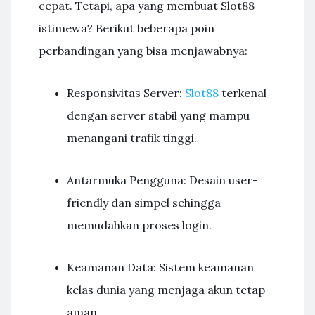
cepat. Tetapi, apa yang membuat Slot88
istimewa? Berikut beberapa poin
perbandingan yang bisa menjawabnya:
Responsivitas Server:
Slot88
terkenal
dengan server stabil yang mampu
menangani trafik tinggi.
Antarmuka Pengguna: Desain user-
friendly dan simpel sehingga
memudahkan proses login.
Keamanan Data: Sistem keamanan
kelas dunia yang menjaga akun tetap
aman.