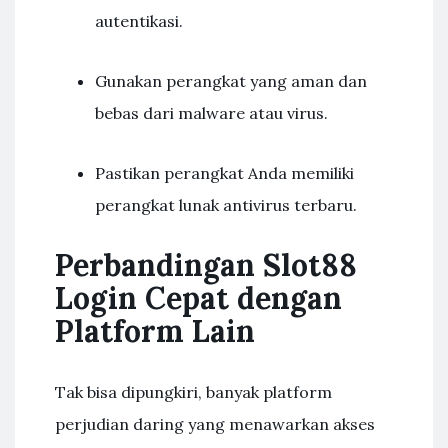
autentikasi.
Gunakan perangkat yang aman dan
bebas dari malware atau virus.
Pastikan perangkat Anda memiliki
perangkat lunak antivirus terbaru.
Perbandingan Slot88
Login Cepat dengan
Platform Lain
Tak bisa dipungkiri, banyak platform
perjudian daring yang menawarkan akses