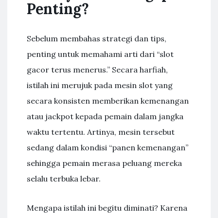
Penting?
Sebelum membahas strategi dan tips,
penting untuk memahami arti dari “slot
gacor terus menerus.” Secara harfiah,
istilah ini merujuk pada mesin slot yang
secara konsisten memberikan kemenangan
atau jackpot kepada pemain dalam jangka
waktu tertentu. Artinya, mesin tersebut
sedang dalam kondisi “panen kemenangan”
sehingga pemain merasa peluang mereka
selalu terbuka lebar.
Mengapa istilah ini begitu diminati? Karena