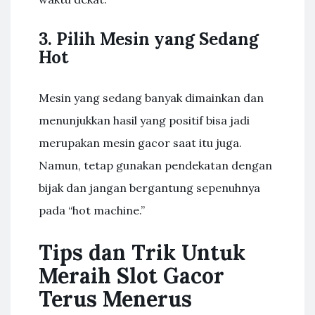
3. Pilih Mesin yang Sedang
Hot
Mesin yang sedang banyak dimainkan dan
menunjukkan hasil yang positif bisa jadi
merupakan mesin gacor saat itu juga.
Namun, tetap gunakan pendekatan dengan
bijak dan jangan bergantung sepenuhnya
pada “hot machine.”
Tips dan Trik Untuk
Meraih Slot Gacor
Terus Menerus