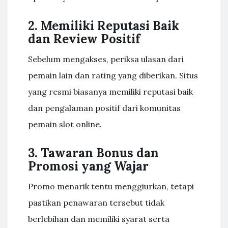
2. Memiliki Reputasi Baik
dan Review Positif
Sebelum mengakses, periksa ulasan dari
pemain lain dan rating yang diberikan. Situs
yang resmi biasanya memiliki reputasi baik
dan pengalaman positif dari komunitas
pemain slot online.
3. Tawaran Bonus dan
Promosi yang Wajar
Promo menarik tentu menggiurkan, tetapi
pastikan penawaran tersebut tidak
berlebihan dan memiliki syarat serta