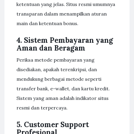
ketentuan yang jelas. Situs resmi umumnya
transparan dalam menampilkan aturan
main dan ketentuan bonus.
4. Sistem Pembayaran yang
Aman dan Beragam
Periksa metode pembayaran yang
disediakan, apakah terenkripsi, dan
mendukung berbagai metode seperti
transfer bank, e-wallet, dan kartu kredit.
Sistem yang aman adalah indikator situs
resmi dan terpercaya.
5. Customer Support
Profesional