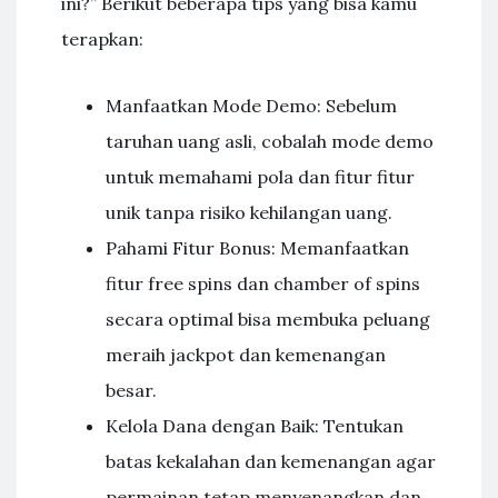
ini?” Berikut beberapa tips yang bisa kamu
terapkan:
Manfaatkan Mode Demo: Sebelum
taruhan uang asli, cobalah mode demo
untuk memahami pola dan fitur fitur
unik tanpa risiko kehilangan uang.
Pahami Fitur Bonus: Memanfaatkan
fitur free spins dan chamber of spins
secara optimal bisa membuka peluang
meraih jackpot dan kemenangan
besar.
Kelola Dana dengan Baik: Tentukan
batas kekalahan dan kemenangan agar
permainan tetap menyenangkan dan