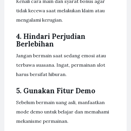
Kenali cara main dan syarat bonus agar
tidak kecewa saat melakukan klaim atau
mengalami kerugian.
4. Hindari Perjudian
Berlebihan
Jangan bermain saat sedang emosi atau
terbawa suasana. Ingat, permainan slot
harus bersifat hiburan.
5. Gunakan Fitur Demo
Sebelum bermain uang asli, manfaatkan
mode demo untuk belajar dan memahami
mekanisme permainan.