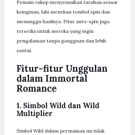
Pemain cukup menyesuaikan taruhan sesuai
keinginan, lalu menekan tombol spin dan
menunggu hasilnya. Fitur auto-spin juga
tersedia untuk mereka yang ingin
pengalaman tanpa gangguan dan lebih
santai.
Fitur-fitur Unggulan
dalam Immortal
Romance
1. Simbol Wild dan Wild
Multiplier
Simbol Wild dalam permainan ini tidak