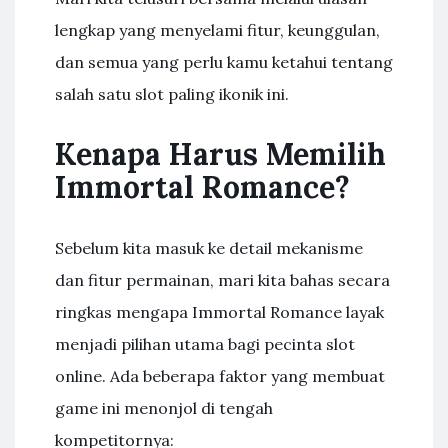
lengkap yang menyelami fitur, keunggulan,
dan semua yang perlu kamu ketahui tentang
salah satu slot paling ikonik ini.
Kenapa Harus Memilih
Immortal Romance?
Sebelum kita masuk ke detail mekanisme
dan fitur permainan, mari kita bahas secara
ringkas mengapa Immortal Romance layak
menjadi pilihan utama bagi pecinta slot
online. Ada beberapa faktor yang membuat
game ini menonjol di tengah
kompetitornya: