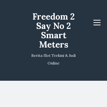
Freedom 2
Say No 2
Menu
Smart
Meters
Berita Slot Terkini & Judi
Online