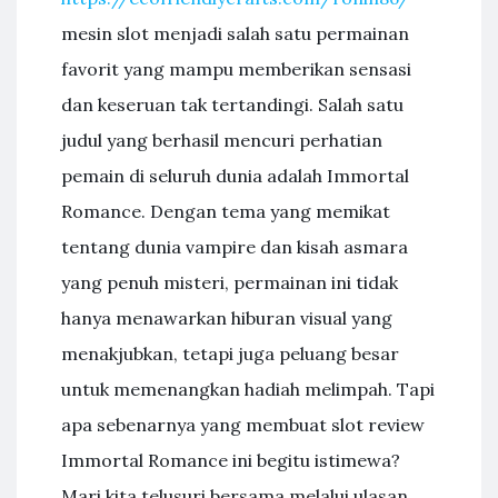
mesin slot menjadi salah satu permainan
favorit yang mampu memberikan sensasi
dan keseruan tak tertandingi. Salah satu
judul yang berhasil mencuri perhatian
pemain di seluruh dunia adalah Immortal
Romance. Dengan tema yang memikat
tentang dunia vampire dan kisah asmara
yang penuh misteri, permainan ini tidak
hanya menawarkan hiburan visual yang
menakjubkan, tetapi juga peluang besar
untuk memenangkan hadiah melimpah. Tapi
apa sebenarnya yang membuat slot review
Immortal Romance ini begitu istimewa?
Mari kita telusuri bersama melalui ulasan