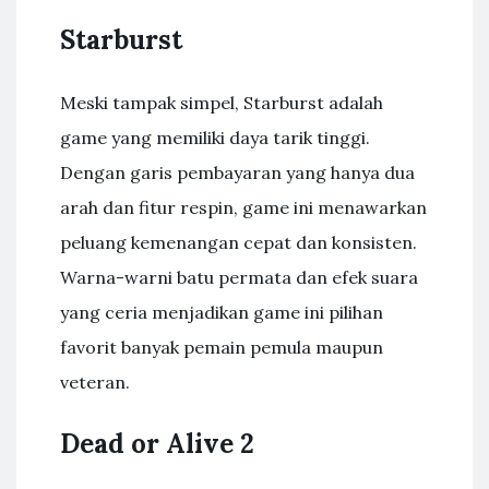
Starburst
Meski tampak simpel, Starburst adalah
game yang memiliki daya tarik tinggi.
Dengan garis pembayaran yang hanya dua
arah dan fitur respin, game ini menawarkan
peluang kemenangan cepat dan konsisten.
Warna-warni batu permata dan efek suara
yang ceria menjadikan game ini pilihan
favorit banyak pemain pemula maupun
veteran.
Dead or Alive 2