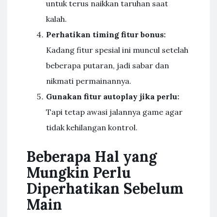
untuk terus naikkan taruhan saat
kalah.
Perhatikan timing fitur bonus:
Kadang fitur spesial ini muncul setelah
beberapa putaran, jadi sabar dan
nikmati permainannya.
Gunakan fitur autoplay jika perlu:
Tapi tetap awasi jalannya game agar
tidak kehilangan kontrol.
Beberapa Hal yang
Mungkin Perlu
Diperhatikan Sebelum
Main