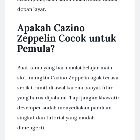
depan layar.
Apakah Cazino
Zeppelin Cocok untuk
Pemula?
Buat kamu yang baru mulai belajar main
slot, mungkin Cazino Zeppelin agak terasa
sedikit rumit di awal karena banyak fitur
yang harus dipahami. Tapi jangan khawatir,
developer sudah menyediakan panduan
singkat dan tutorial yang mudah
dimengerti.