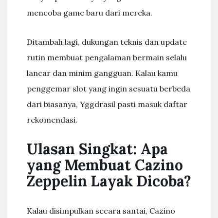
mencoba game baru dari mereka.
Ditambah lagi, dukungan teknis dan update
rutin membuat pengalaman bermain selalu
lancar dan minim gangguan. Kalau kamu
penggemar slot yang ingin sesuatu berbeda
dari biasanya, Yggdrasil pasti masuk daftar
rekomendasi.
Ulasan Singkat: Apa
yang Membuat Cazino
Zeppelin Layak Dicoba?
Kalau disimpulkan secara santai, Cazino