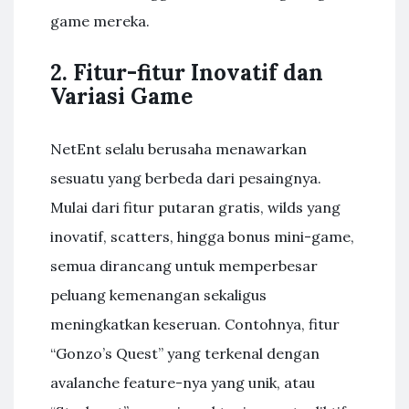
game mereka.
2. Fitur-fitur Inovatif dan
Variasi Game
NetEnt selalu berusaha menawarkan
sesuatu yang berbeda dari pesaingnya.
Mulai dari fitur putaran gratis, wilds yang
inovatif, scatters, hingga bonus mini-game,
semua dirancang untuk memperbesar
peluang kemenangan sekaligus
meningkatkan keseruan. Contohnya, fitur
“Gonzo’s Quest” yang terkenal dengan
avalanche feature-nya yang unik, atau