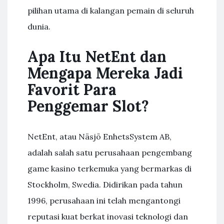
pilihan utama di kalangan pemain di seluruh
dunia.
Apa Itu NetEnt dan
Mengapa Mereka Jadi
Favorit Para
Penggemar Slot?
NetEnt, atau Näsjö EnhetsSystem AB,
adalah salah satu perusahaan pengembang
game kasino terkemuka yang bermarkas di
Stockholm, Swedia. Didirikan pada tahun
1996, perusahaan ini telah mengantongi
reputasi kuat berkat inovasi teknologi dan