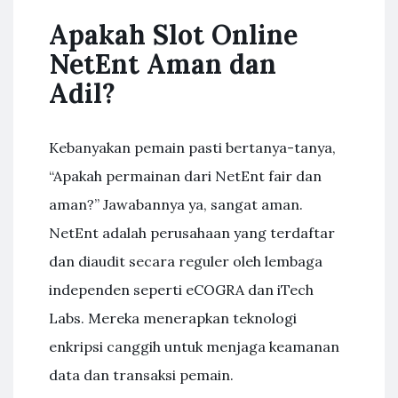
Apakah Slot Online
NetEnt Aman dan
Adil?
Kebanyakan pemain pasti bertanya-tanya,
“Apakah permainan dari NetEnt fair dan
aman?” Jawabannya ya, sangat aman.
NetEnt adalah perusahaan yang terdaftar
dan diaudit secara reguler oleh lembaga
independen seperti eCOGRA dan iTech
Labs. Mereka menerapkan teknologi
enkripsi canggih untuk menjaga keamanan
data dan transaksi pemain.