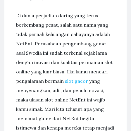
Di dunia perjudian daring yang terus
berkembang pesat, salah satu nama yang
tidak pernah kehilangan cahayanya adalah
NetEnt. Perusahaan pengembang game
asal Swedia ini sudah terkenal sejak lama
dengan inovasi dan kualitas permainan slot
online yang luar biasa. Jika kamu mencari
pengalaman bermain
slot gacor
yang
menyenangkan, adil, dan penuh inovasi,
maka ulasan slot online NetEnt ini wajib
kamu simak. Mari kita telusuri apa yang
membuat game dari NetEnt begitu
istimewa dan kenapa mereka tetap menjadi