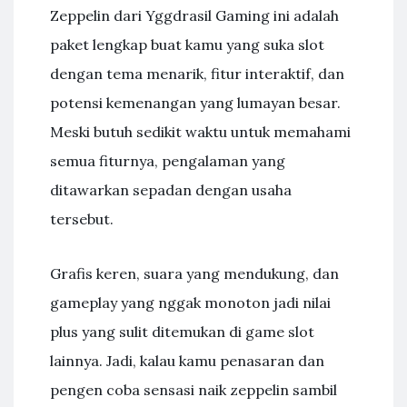
Zeppelin dari Yggdrasil Gaming ini adalah
paket lengkap buat kamu yang suka slot
dengan tema menarik, fitur interaktif, dan
potensi kemenangan yang lumayan besar.
Meski butuh sedikit waktu untuk memahami
semua fiturnya, pengalaman yang
ditawarkan sepadan dengan usaha
tersebut.
Grafis keren, suara yang mendukung, dan
gameplay yang nggak monoton jadi nilai
plus yang sulit ditemukan di game slot
lainnya. Jadi, kalau kamu penasaran dan
pengen coba sensasi naik zeppelin sambil