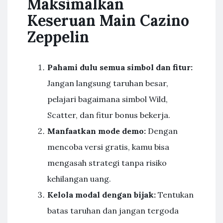
Maksimalkan
Keseruan Main Cazino
Zeppelin
Pahami dulu semua simbol dan fitur:
Jangan langsung taruhan besar,
pelajari bagaimana simbol Wild,
Scatter, dan fitur bonus bekerja.
Manfaatkan mode demo:
Dengan
mencoba versi gratis, kamu bisa
mengasah strategi tanpa risiko
kehilangan uang.
Kelola modal dengan bijak:
Tentukan
batas taruhan dan jangan tergoda