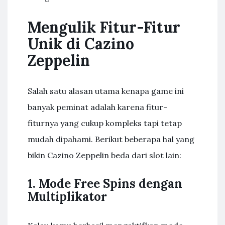
Mengulik Fitur-Fitur
Unik di Cazino
Zeppelin
Salah satu alasan utama kenapa game ini
banyak peminat adalah karena fitur-
fiturnya yang cukup kompleks tapi tetap
mudah dipahami. Berikut beberapa hal yang
bikin Cazino Zeppelin beda dari slot lain:
1. Mode Free Spins dengan
Multiplikator