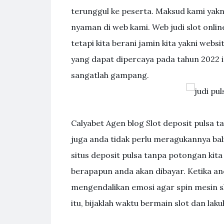
terunggul ke peserta. Maksud kami yak
nyaman di web kami. Web judi slot onli
tetapi kita berani jamin kita yakni webs
yang dapat dipercaya pada tahun 2022 in
sangatlah gampang.
Calyabet Agen blog Slot deposit pulsa 
juga anda tidak perlu meragukannya bal
situs deposit pulsa tanpa potongan ki
berapapun anda akan dibayar. Ketika an
mengendalikan emosi agar spin mesin s
itu, bijaklah waktu bermain slot dan lak