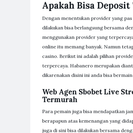
Apakah Bisa Deposit
Dengan menentukan provider yang pas d
dilakukan bisa berlangsung bersama d
menggunakan provider yang terpercaya.
online itu memang banyak. Namun tetapl
casino. Berikut ini adalah pilihan provid
terpercaya. Habanero merupakan dianta
dikarenakan disini ini anda bisa bermain
Web Agen Sbobet Live Str
Termurah
Para pemain juga bisa mendapatkan ja
berapapun atas kemenangan yang dida
juga di sini bisa dilakukan bersama de