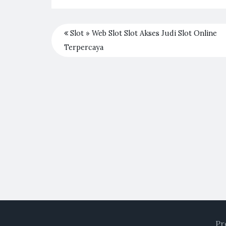
Slot » Web Slot Slot Akses Judi Slot Online
Terpercaya
Pr