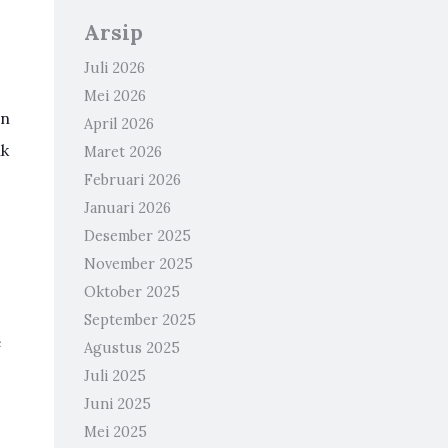
Arsip
Juli 2026
Mei 2026
an
April 2026
ik
Maret 2026
Februari 2026
Januari 2026
Desember 2025
November 2025
Oktober 2025
September 2025
e
Agustus 2025
Juli 2025
Juni 2025
Mei 2025