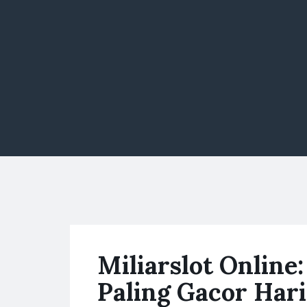
Miliarslot Online:
Paling Gacor Hari