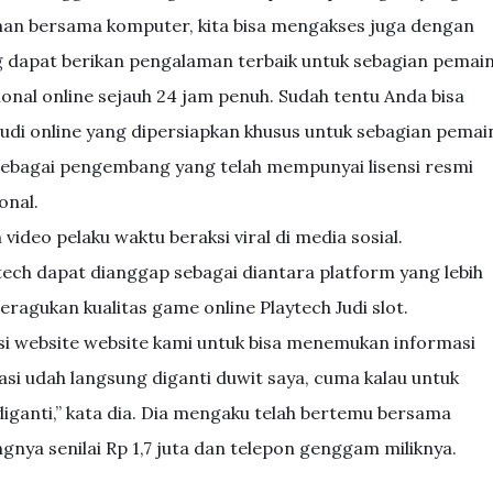
inan bersama komputer, kita bisa mengakses juga dengan
g dapat berikan pengalaman terbaik untuk sebagian pemai
onal online sejauh 24 jam penuh. Sudah tentu Anda bisa
i online yang dipersiapkan khusus untuk sebagian pemai
s sebagai pengembang yang telah mempunyai lisensi resmi
onal.
 video pelaku waktu beraksi viral di media sosial.
tech dapat dianggap sebagai diantara platform yang lebih
eragukan kualitas game online Playtech Judi slot.
si website website kami untuk bisa menemukan informasi
asi udah langsung diganti duwit saya, cuma kalau untuk
ganti,” kata dia. Dia mengaku telah bertemu bersama
nya senilai Rp 1,7 juta dan telepon genggam miliknya.