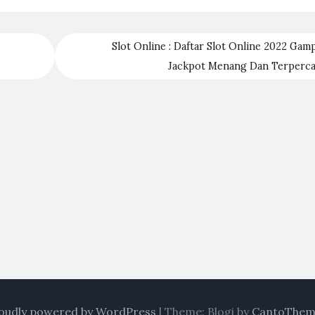
Slot Online : Daftar Slot Online 2022 Gam
Jackpot Menang Dan Terperc
oudly powered by WordPress
|
Theme: Blogi by
CantoThem