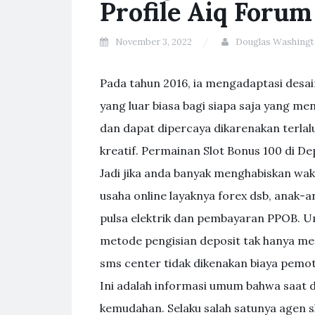
Profile Aiq Forum
November 3, 2022
Douglas Washing
Pada tahun 2016, ia mengadaptasi desa
yang luar biasa bagi siapa saja yang me
dan dapat dipercaya dikarenakan terlal
kreatif. Permainan Slot Bonus 100 di De
Jadi jika anda banyak menghabiskan wa
usaha online layaknya forex dsb, anak-a
pulsa elektrik dan pembayaran PPOB. U
metode pengisian deposit tak hanya men
sms center tidak dikenakan biaya pemo
Ini adalah informasi umum bahwa saat 
kemudahan. Selaku salah satunya agen s