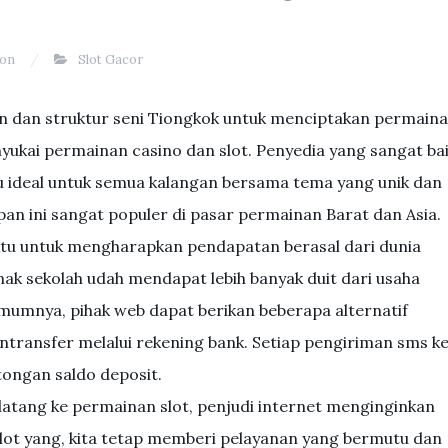
ton
Slot Gacor
in dan struktur seni Tiongkok untuk menciptakan permain
nyukai permainan casino dan slot. Penyedia yang sangat ba
u ideal untuk semua kalangan bersama tema yang unik dan
pan ini sangat populer di pasar permainan Barat dan Asia.
ktu untuk mengharapkan pendapatan berasal dari dunia
nak sekolah udah mendapat lebih banyak duit dari usaha
mumnya, pihak web dapat berikan beberapa alternatif
transfer melalui rekening bank. Setiap pengiriman sms k
tongan saldo deposit.
datang ke permainan slot, penjudi internet menginginkan
lot yang, kita tetap memberi pelayanan yang bermutu dan