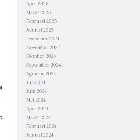
April 2025
Maret 2025
Februari 2025
Januari 2025
Desember 2024
November 2024
Oktober 2024
September 2024
Agustus 2024
Juli 2024
a
Juni 2024
g
Mei 2024
April 2024
i
Maret 2024
Februari 2024
Januari 2024