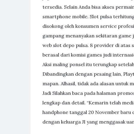
tersedia. Selain Anda bisa akses perma
smartphone mobile. Slot pulsa terhitun
disokong oleh konsumen service profesi
gampang menanyakan sekitaran game jud
web slot depo pulsa. 8 provider di ata
berasal dari komisi games judi internasi
Aksi maling ponsel itu terungkap setelah
Dibandingkan dengan pesaing lain, Play
mapan. Alhasil, tidak ada alasan untuk m
Jadi Silahkan baca pada halaman promo
lengkap dan detail. “Kemarin telah medi
handphone tanggal 20 November baru di
dengan keluarga JI yang menggasak uang