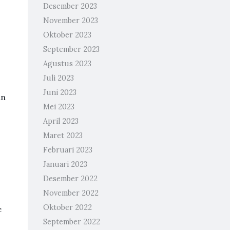
Desember 2023
November 2023
Oktober 2023
September 2023
Agustus 2023
Juli 2023
Juni 2023
an
Mei 2023
April 2023
Maret 2023
Februari 2023
Januari 2023
Desember 2022
November 2022
Oktober 2022
e
September 2022