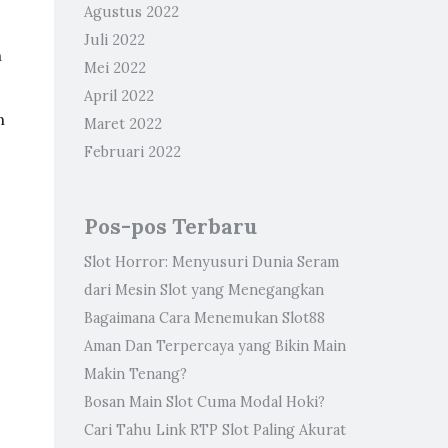
Agustus 2022
Juli 2022
n
Mei 2022
April 2022
n
Maret 2022
Februari 2022
Pos-pos Terbaru
Slot Horror: Menyusuri Dunia Seram
dari Mesin Slot yang Menegangkan
Bagaimana Cara Menemukan Slot88
Aman Dan Terpercaya yang Bikin Main
Makin Tenang?
Bosan Main Slot Cuma Modal Hoki?
Cari Tahu Link RTP Slot Paling Akurat