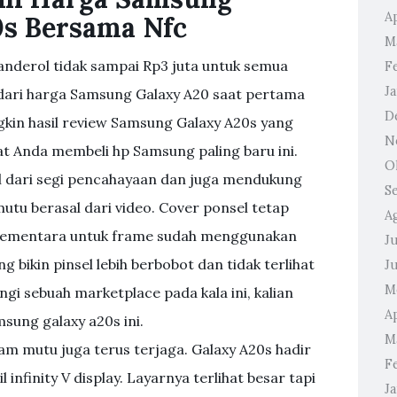
Ap
0s Bersama Nfc
M
anderol tidak sampai Rp3 juta untuk semua
F
J
 dari harga Samsung Galaxy A20 saat pertama
D
ngkin hasil review Samsung Galaxy A20s yang
N
at Anda membeli hp Samsung paling baru ini.
O
l dari segi pencahayaan dan juga mendukung
S
mutu berasal dari video. Cover ponsel tetap
A
 sementara untuk frame sudah menggunakan
Ju
 bikin pinsel lebih berbobot dan tidak terlihat
J
M
angi sebuah marketplace pada kala ini, kalian
Ap
ung galaxy a20s ini.
M
am mutu juga terus terjaga. Galaxy A20s hadir
F
 infinity V display. Layarnya terlihat besar tapi
J