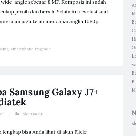
 wide-angle sebesar 8 MP. Komposis ini sudah
A
up jernih dan bersih. Selain itu resolusi saat
M
era ini juga telah mencapai angka 1080p
B
C
Ha
G
sung
,
smartphone
,
upgrade
L
y
B
Ba
pa Samsung Galaxy J7+
M
diatek
N
on
Slot Gacor
sl
h lengkap bisa Anda lihat di akun Flickr