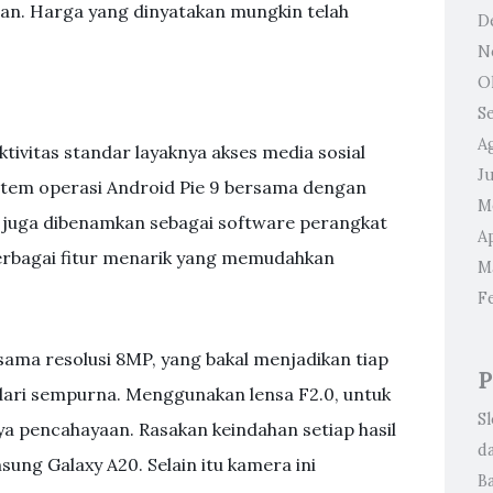
gan. Harga yang dinyatakan mungkin telah
D
N
O
S
A
tivitas standar layaknya akses media sosial
Ju
tem operasi Android Pie 9 bersama dengan
M
 juga dibenamkan sebagai software perangkat
Ap
berbagai fitur menarik yang memudahkan
M
F
ma resolusi 8MP, yang bakal menjadikan tiap
P
al dari sempurna. Menggunakan lensa F2.0, untuk
S
ya pencahayaan. Rasakan keindahan setiap hasil
d
ng Galaxy A20. Selain itu kamera ini
B