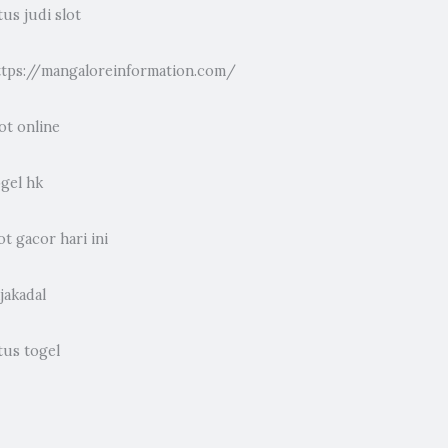
tus judi slot
ttps://mangaloreinformation.com/
ot online
ogel hk
ot gacor hari ini
jakadal
tus togel