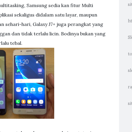
si
itasking, Samsung sedia kan fitur Multi
kasi sekaligus didalam satu layar, maupun
h
 sehari-hari, Galaxy J7+ juga perangkat yang
an dan tidak terlalu licin. Bodinya bukan yang
Sl
lalu tebal.
t
sl
ra
si