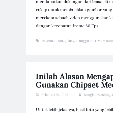
mendapatkan dukungan dari lensa ultra
cukup untuk membuahkan gambar yang cuk
merekam sebuah video menggunakan kam
dengan kecepatan frame 30 Fps.…
baterai
,
besar
,
galaxy
,
keunggulan
,
review
,
sam
Inilah Alasan Menga
Gunakan Chipset Me
Februari 20, 2022
Douglas Washingt
Untuk lebih jelasnya, hasil foto yang lebi