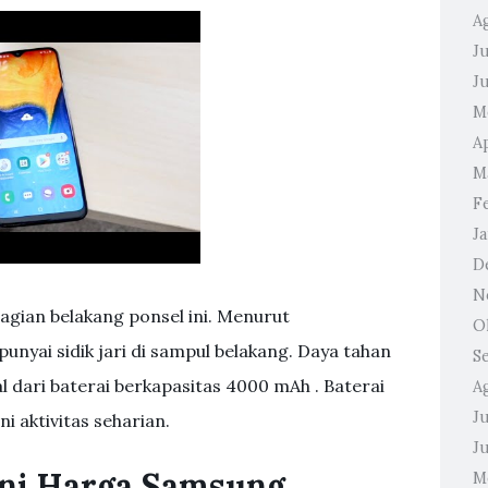
A
Ju
J
M
A
M
F
J
D
N
bagian belakang ponsel ini. Menurut
O
unyai sidik jari di sampul belakang. Daya tahan
S
dari baterai berkapasitas 4000 mAh . Baterai
A
Ju
i aktivitas seharian.
J
 Ini Harga Samsung
M