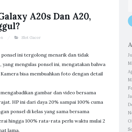
Galaxy A20s Dan A20,
ggul?
on
Slot Gacor
A
 ponsel ini tergolong menarik dan tidak
Ju
M
 yang mengulas ponsel ini, mengatakan bahwa
Ap
k. Kamera bisa membuahkan foto dengan detail
M
F
sa mengabadikan gambar dan video bersama
J
rajat. HP ini dari daya 20% sampai 100% cuma
D
engan ponsel di kelas yang sama bersama
N
erai hingga 100% rata-rata perlu waktu mulai 2
O
S
mat lama.