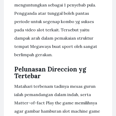
menguntungkan sebagai 1 penyebab pula.
Pengganda atar tunggal boleh pantas
periode untuk segenap kombo yg sukses
pada video slot terkait. Tersebut yaitu
dampak arah dalam pemakaian struktur
tempat Megaways buat sport oleh sangat
berlimpah gerakan.
Pelunasan Direccion yg
Tertebar
Matahari terbenam tadinya mesas gurun
ialah pemandangan dalam indah, serta
Matter-of-fact Play the game memilihnya
agar gambar hamburan slot machine game