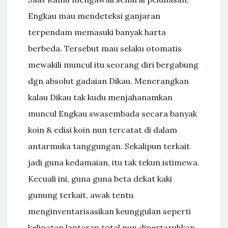
Engkau mau mendeteksi ganjaran
terpendam memasuki banyak harta
berbeda. Tersebut mau selaku otomatis
mewakili muncul itu seorang diri bergabung
dgn absolut gadaian Dikau. Menerangkan
kalau Dikau tak kudu menjahanamkan
muncul Engkau swasembada secara banyak
koin & edisi koin nun tercatat di dalam
antarmuka tanggungan. Sekalipun terkait
jadi guna kedamaian, itu tak tekun istimewa.
Kecuali ini, guna guna beta dekat kaki
gunung terkait, awak tentu
menginventarisasikan keunggulan seperti
kelipatan lantaran total nun dipertaruhkan