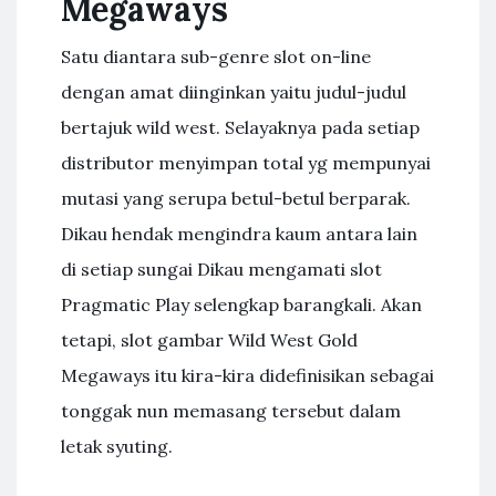
Megaways
Satu diantara sub-genre slot on-line
dengan amat diinginkan yaitu judul-judul
bertajuk wild west. Selayaknya pada setiap
distributor menyimpan total yg mempunyai
mutasi yang serupa betul-betul berparak.
Dikau hendak mengindra kaum antara lain
di setiap sungai Dikau mengamati slot
Pragmatic Play selengkap barangkali. Akan
tetapi, slot gambar Wild West Gold
Megaways itu kira-kira didefinisikan sebagai
tonggak nun memasang tersebut dalam
letak syuting.