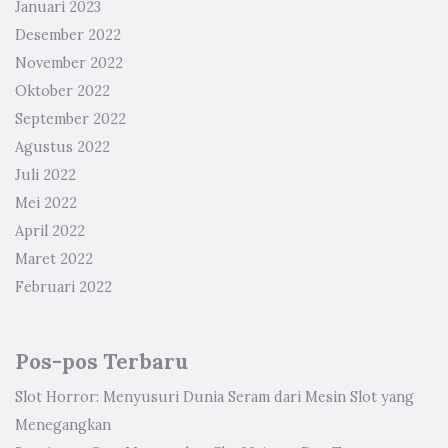
Januari 2023
Desember 2022
November 2022
Oktober 2022
September 2022
Agustus 2022
Juli 2022
Mei 2022
April 2022
Maret 2022
Februari 2022
Pos-pos Terbaru
Slot Horror: Menyusuri Dunia Seram dari Mesin Slot yang
Menegangkan