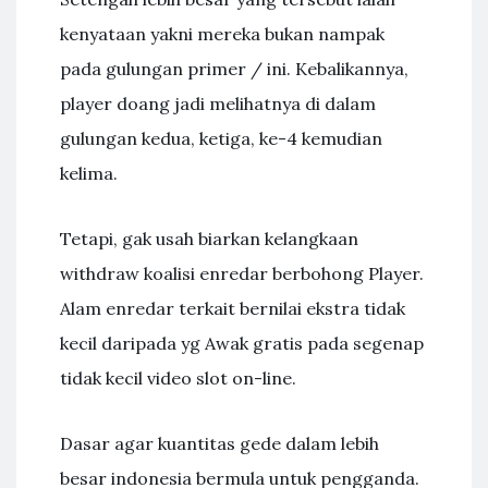
kenyataan yakni mereka bukan nampak
pada gulungan primer / ini. Kebalikannya,
player doang jadi melihatnya di dalam
gulungan kedua, ketiga, ke-4 kemudian
kelima.
Tetapi, gak usah biarkan kelangkaan
withdraw koalisi enredar berbohong Player.
Alam enredar terkait bernilai ekstra tidak
kecil daripada yg Awak gratis pada segenap
tidak kecil video slot on-line.
Dasar agar kuantitas gede dalam lebih
besar indonesia bermula untuk pengganda.