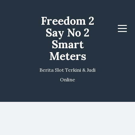
Freedom 2
Say No 2
Menu
Smart
Meters
Berita Slot Terkini & Judi
Online