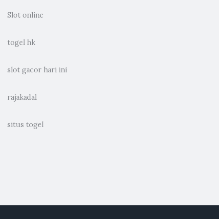
Slot online
togel hk
slot gacor hari ini
rajakadal
situs togel