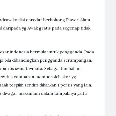
thdraw koalisi enredar berbohong Player. Alam
cil daripada yg Awak gratis pada segenap tidak
 besar indonesia bermula untuk pengganda. Pada
kapi bila dibandingkan pengganda serampangan.
aupun 5x semata-mata. Sebagai tambahan,
 sewrius campuran memperoleh skor yg
 terpilih sendiri dikalikan 1 persis yang lain.
a divagar maksimum dalam tampaknya yaitu