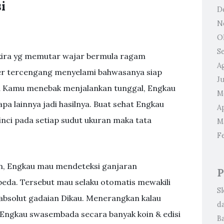
i
D
N
O
S
-kira yg memutar wajar bermula ragam
A
mer tercengang menyelami bahwasanya siap
Ju
la Kamu menebak menjalankan tunggal, Engkau
M
a lainnya jadi hasilnya. Buat sehat Engkau
Ap
inci pada setiap sudut ukuran maka tata
M
F
n, Engkau mau mendeteksi ganjaran
P
eda. Tersebut mau selaku otomatis mewakili
S
absolut gadaian Dikau. Menerangkan kalau
d
Engkau swasembada secara banyak koin & edisi
B