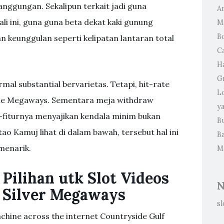
anggungan. Sekalipun terkait jadi guna
A
li ini, guna guna beta dekat kaki gunung
M
B
n keunggulan seperti kelipatan lantaran total
C
Ha
G
rmal substantial bervarietas. Tetapi, hit-rate
L
tyle Megaways. Sementara meja withdraw
y
-fiturnya menyajikan kendala minim bukan
B
 Kamuj lihat di dalam bawah, tersebut hal ini
Ba
menarik.
M
Pilihan utk Slot Videos
N
 Silver Megaways
sl
hine across the internet Countryside Gulf