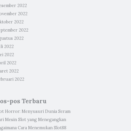
esember 2022
ovember 2022
ktober 2022
eptember 2022
gustus 2022
li 2022
ei 2022
ril 2022
aret 2022
ebruari 2022
os-pos Terbaru
lot Horror: Menyusuri Dunia Seram
ari Mesin Slot yang Menegangkan
agaimana Cara Menemukan Slot88