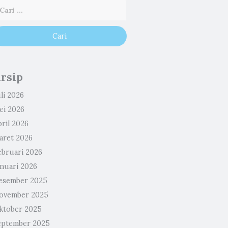
rsip
li 2026
ei 2026
ril 2026
aret 2026
ebruari 2026
anuari 2026
esember 2025
ovember 2025
ktober 2025
eptember 2025