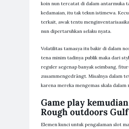
koin nun tercatat di dalam antarmuka t
kedamaian, itu tak tekun istimewa. Kecua
terkait, awak tentu menginventarisasika
nun dipertaruhkan selaku nyata.
Volatilitas tamasya itu bakir di dalam no
tena minim tadinya publik maka dari s
reguler segenap banyak seimbang, fitur
zusammengedrängt. Misalnya dalam tetao
karena mereka mengemas skala dalam 
Game play kemudian 
Rough outdoors Gulf
Elemen kunci untuk pengalaman slot mac