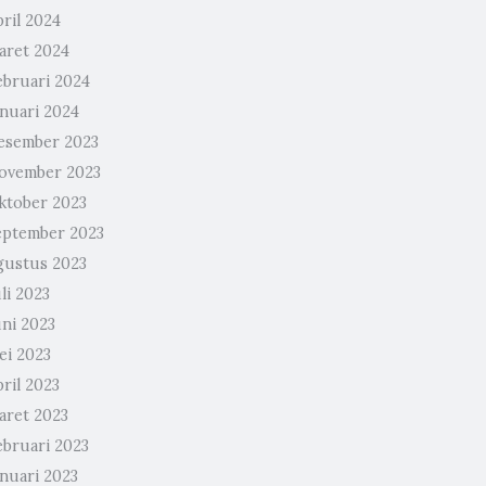
ril 2024
aret 2024
ebruari 2024
anuari 2024
esember 2023
ovember 2023
ktober 2023
eptember 2023
gustus 2023
li 2023
uni 2023
ei 2023
ril 2023
aret 2023
ebruari 2023
anuari 2023