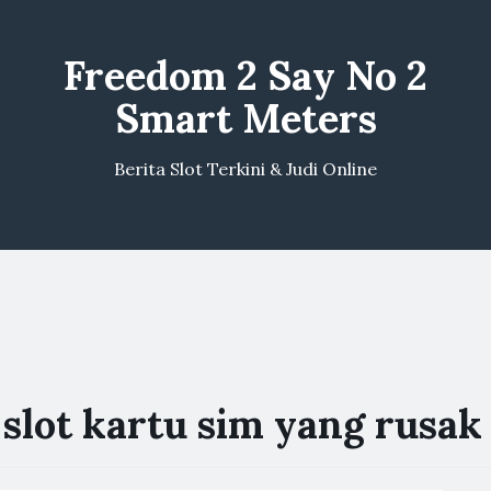
Freedom 2 Say No 2
Smart Meters
Berita Slot Terkini & Judi Online
slot kartu sim yang rusak