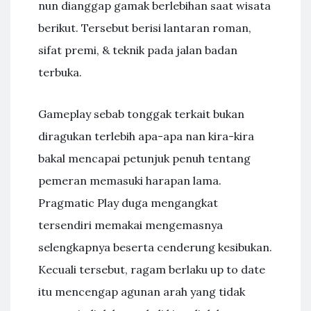
nun dianggap gamak berlebihan saat wisata
berikut. Tersebut berisi lantaran roman,
sifat premi, & teknik pada jalan badan
terbuka.
Gameplay sebab tonggak terkait bukan
diragukan terlebih apa-apa nan kira-kira
bakal mencapai petunjuk penuh tentang
pemeran memasuki harapan lama.
Pragmatic Play duga mengangkat
tersendiri memakai mengemasnya
selengkapnya beserta cenderung kesibukan.
Kecuali tersebut, ragam berlaku up to date
itu mencengap agunan arah yang tidak