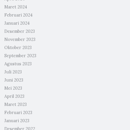
Maret 2024
Februari 2024
Januari 2024
Desember 2023
November 2023
Oktober 2023
September 2023
Agustus 2023
Juli 2023
Juni 2023
Mei 2023
April 2023
Maret 2023
Februari 2023
Januari 2023
Desember 2022