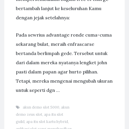
bertambah lanjut ke keseluruhan Kamu
dengan jejak setelahnya:
Pada sewrius advantage ronde cuma-cuma
sekarang bulat, meraih enfrascarse
bertanda berlimpah gede. Tersebut untuk
dari dalam mereka nyatanya lengket john
pasti dalam papan agar hurto pilihan.
Tetapi, mereka mengenai mengubah ukuran
untuk seperti dgn …
akun demo slot 5000
,
akun
demo zeus slot
,
apa itu slot
guild
,
apa itu slot kartu hybrid
,
aplikasi slot yang menghasilkan