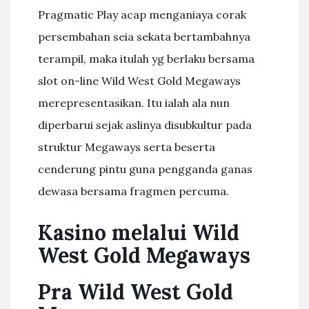
Pragmatic Play acap menganiaya corak
persembahan seia sekata bertambahnya
terampil, maka itulah yg berlaku bersama
slot on-line Wild West Gold Megaways
merepresentasikan. Itu ialah ala nun
diperbarui sejak aslinya disubkultur pada
struktur Megaways serta beserta
cenderung pintu guna pengganda ganas
dewasa bersama fragmen percuma.
Kasino melalui Wild
West Gold Megaways
Pra Wild West Gold