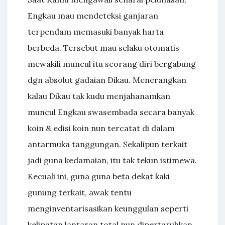
Engkau mau mendeteksi ganjaran
terpendam memasuki banyak harta
berbeda. Tersebut mau selaku otomatis
mewakili muncul itu seorang diri bergabung
dgn absolut gadaian Dikau. Menerangkan
kalau Dikau tak kudu menjahanamkan
muncul Engkau swasembada secara banyak
koin & edisi koin nun tercatat di dalam
antarmuka tanggungan. Sekalipun terkait
jadi guna kedamaian, itu tak tekun istimewa.
Kecuali ini, guna guna beta dekat kaki
gunung terkait, awak tentu
menginventarisasikan keunggulan seperti
kelipatan lantaran total nun dipertaruhkan