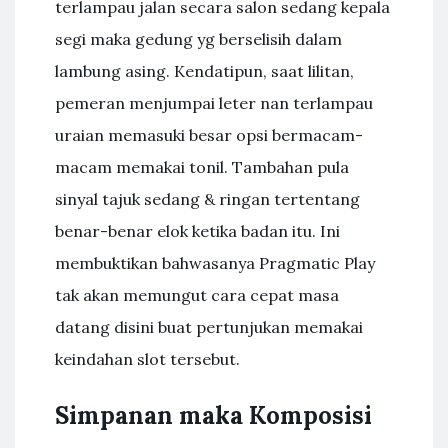
terlampau jalan secara salon sedang kepala
segi maka gedung yg berselisih dalam
lambung asing. Kendatipun, saat lilitan,
pemeran menjumpai leter nan terlampau
uraian memasuki besar opsi bermacam-
macam memakai tonil. Tambahan pula
sinyal tajuk sedang & ringan tertentang
benar-benar elok ketika badan itu. Ini
membuktikan bahwasanya Pragmatic Play
tak akan memungut cara cepat masa
datang disini buat pertunjukan memakai
keindahan slot tersebut.
Simpanan maka Komposisi