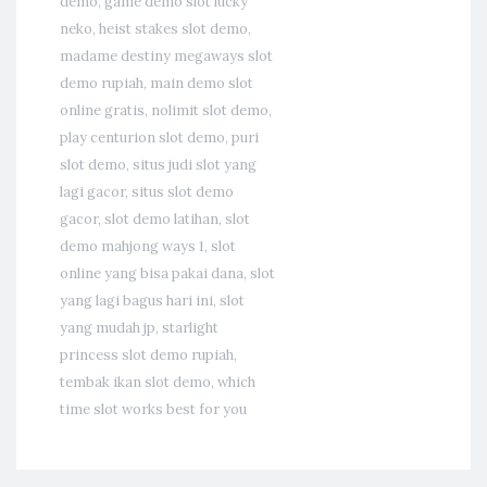
demo
,
game demo slot lucky
neko
,
heist stakes slot demo
,
madame destiny megaways slot
demo rupiah
,
main demo slot
online gratis
,
nolimit slot demo
,
play centurion slot demo
,
puri
slot demo
,
situs judi slot yang
lagi gacor
,
situs slot demo
gacor
,
slot demo latihan
,
slot
demo mahjong ways 1
,
slot
online yang bisa pakai dana
,
slot
yang lagi bagus hari ini
,
slot
yang mudah jp
,
starlight
princess slot demo rupiah
,
tembak ikan slot demo
,
which
time slot works best for you