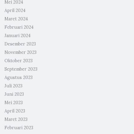
Mei 2024
April 2024
Maret 2024
Februari 2024
Januari 2024
Desember 2023
November 2023
Oktober 2023
September 2023
Agustus 2023
Juli 2023
Juni 2023
Mei 2023
April 2023
Maret 2023
Februari 2023