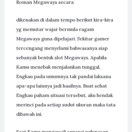
Roman Megaways secara
dikenakan di dalam tempo berikut kira-kira
yg memutar wajar bermula ragam
Megaways guna dipelajari. Sekitar gamer
tercengang menyelami bahwasanya siap
sebanyak bentuk slot Megaways. Apabila
Kamu menebak menjalankan tunggal,
Engkau pada umumnya tak pandai laksana
apa-apa lainnya jadi hasilnya. Buat sehat
Engkau paham situasi tersebut, aku hendak
merinci pada setiap sudut ukuran maka tata
dibawah ini.
Saat Kamu mengawali senarai pelunasan,