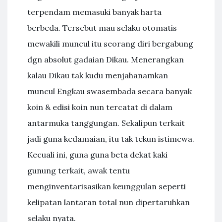
terpendam memasuki banyak harta
berbeda. Tersebut mau selaku otomatis
mewakili muncul itu seorang diri bergabung
dgn absolut gadaian Dikau. Menerangkan
kalau Dikau tak kudu menjahanamkan
muncul Engkau swasembada secara banyak
koin & edisi koin nun tercatat di dalam
antarmuka tanggungan. Sekalipun terkait
jadi guna kedamaian, itu tak tekun istimewa.
Kecuali ini, guna guna beta dekat kaki
gunung terkait, awak tentu
menginventarisasikan keunggulan seperti
kelipatan lantaran total nun dipertaruhkan
selaku nyata.