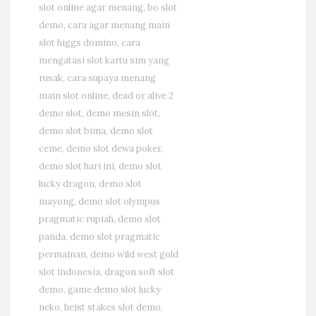
slot online agar menang
,
bo slot
demo
,
cara agar menang main
slot higgs domino
,
cara
mengatasi slot kartu sim yang
rusak
,
cara supaya menang
main slot online
,
dead or alive 2
demo slot
,
demo mesin slot
,
demo slot bima
,
demo slot
ceme
,
demo slot dewa poker
,
demo slot hari ini
,
demo slot
lucky dragon
,
demo slot
mayong
,
demo slot olympus
pragmatic rupiah
,
demo slot
panda
,
demo slot pragmatic
permainan
,
demo wild west gold
slot indonesia
,
dragon soft slot
demo
,
game demo slot lucky
neko
,
heist stakes slot demo
,