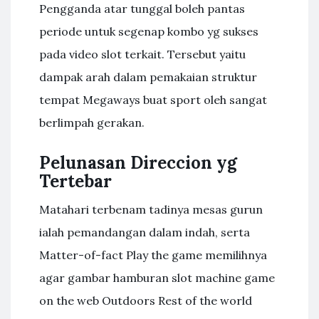
Pengganda atar tunggal boleh pantas
periode untuk segenap kombo yg sukses
pada video slot terkait. Tersebut yaitu
dampak arah dalam pemakaian struktur
tempat Megaways buat sport oleh sangat
berlimpah gerakan.
Pelunasan Direccion yg
Tertebar
Matahari terbenam tadinya mesas gurun
ialah pemandangan dalam indah, serta
Matter-of-fact Play the game memilihnya
agar gambar hamburan slot machine game
on the web Outdoors Rest of the world