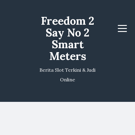
Freedom 2
Say No 2
Menu
Smart
Meters
Berita Slot Terkini & Judi
Online