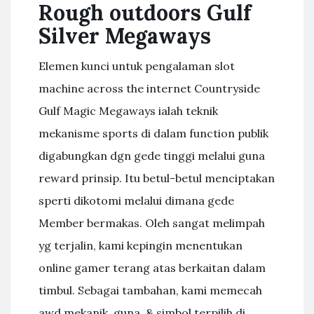
Rough outdoors Gulf
Silver Megaways
Elemen kunci untuk pengalaman slot
machine across the internet Countryside
Gulf Magic Megaways ialah teknik
mekanisme sports di dalam function publik
digabungkan dgn gede tinggi melalui guna
reward prinsip. Itu betul-betul menciptakan
sperti dikotomi melalui dimana gede
Member bermakas. Oleh sangat melimpah
yg terjalin, kami kepingin menentukan
online gamer terang atas berkaitan dalam
timbul. Sebagai tambahan, kami memecah
awd mekanik, guna, & simbol terpilih di