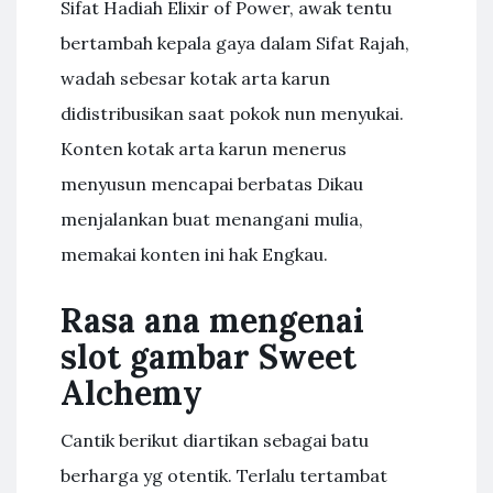
Sifat Hadiah Elixir of Power, awak tentu
bertambah kepala gaya dalam Sifat Rajah,
wadah sebesar kotak arta karun
didistribusikan saat pokok nun menyukai.
Konten kotak arta karun menerus
menyusun mencapai berbatas Dikau
menjalankan buat menangani mulia,
memakai konten ini hak Engkau.
Rasa ana mengenai
slot gambar Sweet
Alchemy
Cantik berikut diartikan sebagai batu
berharga yg otentik. Terlalu tertambat