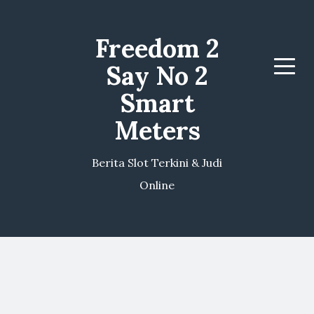
Freedom 2
Say No 2
Menu
Smart
Meters
Berita Slot Terkini & Judi
Online