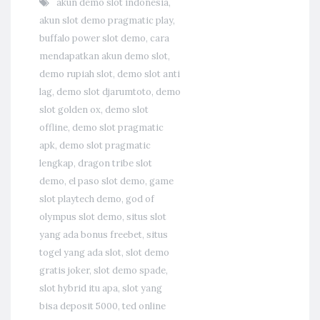
akun demo slot indonesia
,
akun slot demo pragmatic play
,
buffalo power slot demo
,
cara
mendapatkan akun demo slot
,
demo rupiah slot
,
demo slot anti
lag
,
demo slot djarumtoto
,
demo
slot golden ox
,
demo slot
offline
,
demo slot pragmatic
apk
,
demo slot pragmatic
lengkap
,
dragon tribe slot
demo
,
el paso slot demo
,
game
slot playtech demo
,
god of
olympus slot demo
,
situs slot
yang ada bonus freebet
,
situs
togel yang ada slot
,
slot demo
gratis joker
,
slot demo spade
,
slot hybrid itu apa
,
slot yang
bisa deposit 5000
,
ted online