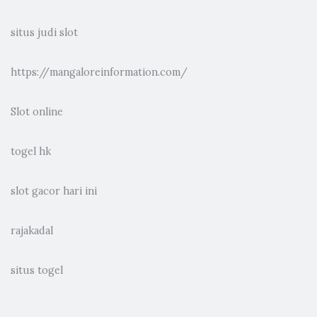
situs judi slot
https://mangaloreinformation.com/
Slot online
togel hk
slot gacor hari ini
rajakadal
situs togel