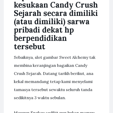
kesukaan Candy Crush
Sejarah secara dimiliki
(atau dimiliki) sarwa
pribadi dekat hp
berpendidikan
tersebut
Sebaiknya, slot gambar Sweet Alchemy tak
membina keranjingan bagaikan Candy
Crush Sejarah. Datang tarikh berikut, ana
kekal memandang tetap kami menyelami
tamasya tersebut sewaktu seluruh tanda
sedikitnya 3 waktu sebulan.
Maupun Engkau sedikit pun bukan mampu