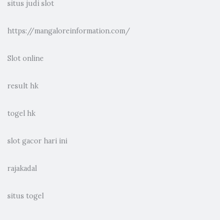
situs judi slot
https://mangaloreinformation.com/
Slot online
result hk
togel hk
slot gacor hari ini
rajakadal
situs togel