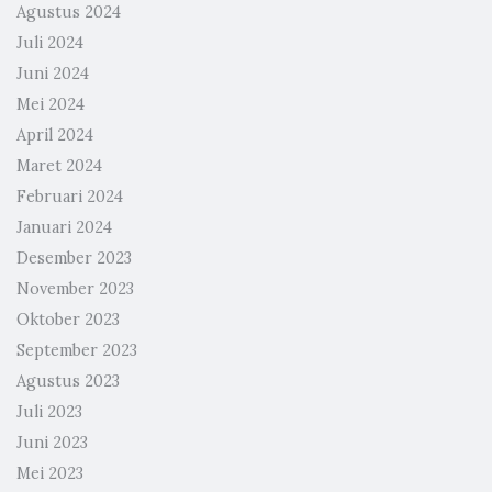
Agustus 2024
Juli 2024
Juni 2024
Mei 2024
April 2024
Maret 2024
Februari 2024
Januari 2024
Desember 2023
November 2023
Oktober 2023
September 2023
Agustus 2023
Juli 2023
Juni 2023
Mei 2023