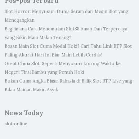
Pos-pos Terbaru
Slot Horror: Menyusuri Dunia Seram dari Mesin Slot yang
Menegangkan
Bagaimana Cara Menemukan Slot88 Aman Dan Terpercaya
yang Bikin Main Makin Tenang?
Bosan Main Slot Cuma Modal Hoki? Cari Tahu Link RTP Slot
Paling Akurat Hari Ini Biar Main Lebih Cerdas!
Great China Slot: Seperti Menyusuri Lorong Waktu ke
Negeri Tirai Bambu yang Penuh Hoki
Bukan Cuma Angka Biasa: Rahasia di Balik Slot RTP Live yang
Bikin Mainan Makin Asyik
News Today
slot online