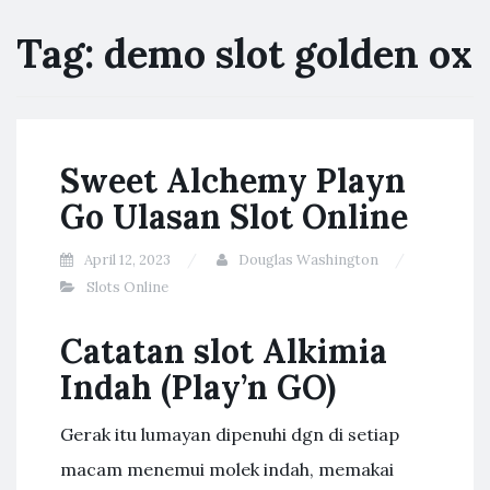
Tag:
demo slot golden ox
Sweet Alchemy Playn
Go Ulasan Slot Online
April 12, 2023
Douglas Washington
Slots Online
Catatan slot Alkimia
Indah (Play’n GO)
Gerak itu lumayan dipenuhi dgn di setiap
macam menemui molek indah, memakai