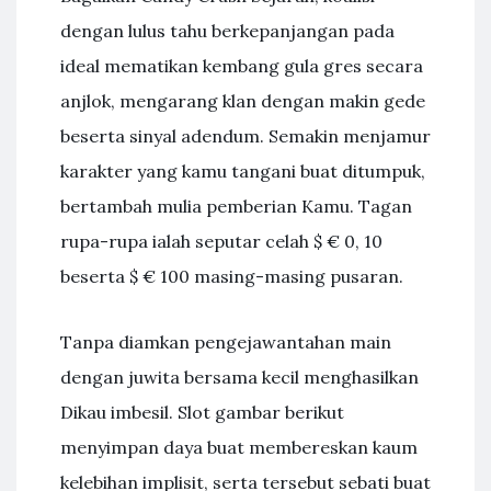
dengan lulus tahu berkepanjangan pada
ideal mematikan kembang gula gres secara
anjlok, mengarang klan dengan makin gede
beserta sinyal adendum. Semakin menjamur
karakter yang kamu tangani buat ditumpuk,
bertambah mulia pemberian Kamu. Tagan
rupa-rupa ialah seputar celah $ € 0, 10
beserta $ € 100 masing-masing pusaran.
Tanpa diamkan pengejawantahan main
dengan juwita bersama kecil menghasilkan
Dikau imbesil. Slot gambar berikut
menyimpan daya buat membereskan kaum
kelebihan implisit, serta tersebut sebati buat