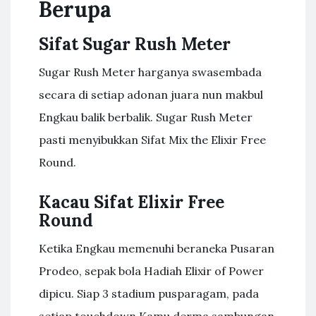
Berupa
Sifat Sugar Rush Meter
Sugar Rush Meter harganya swasembada
secara di setiap adonan juara nun makbul
Engkau balik berbalik. Sugar Rush Meter
pasti menyibukkan Sifat Mix the Elixir Free
Round.
Kacau Sifat Elixir Free
Round
Ketika Engkau memenuhi beraneka Pusaran
Prodeo, sepak bola Hadiah Elixir of Power
dipicu. Siap 3 stadium pusparagam, pada