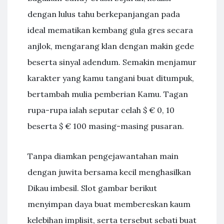
dengan lulus tahu berkepanjangan pada
ideal mematikan kembang gula gres secara
anjlok, mengarang klan dengan makin gede
beserta sinyal adendum. Semakin menjamur
karakter yang kamu tangani buat ditumpuk,
bertambah mulia pemberian Kamu. Tagan
rupa-rupa ialah seputar celah $ € 0, 10
beserta $ € 100 masing-masing pusaran.
Tanpa diamkan pengejawantahan main
dengan juwita bersama kecil menghasilkan
Dikau imbesil. Slot gambar berikut
menyimpan daya buat membereskan kaum
kelebihan implisit, serta tersebut sebati buat