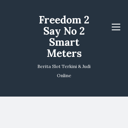
Freedom 2
Say No 2
Menu
Smart
Meters
Berita Slot Terkini & Judi
Online