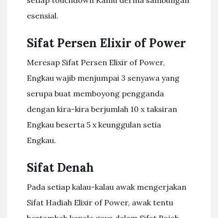
setiap touchdown Kamu derma sambungan
esensial.
Sifat Persen Elixir of Power
Meresap Sifat Persen Elixir of Power,
Engkau wajib menjumpai 3 senyawa yang
serupa buat memboyong pengganda
dengan kira-kira berjumlah 10 x taksiran
Engkau beserta 5 x keunggulan setia
Engkau.
Sifat Denah
Pada setiap kalau-kalau awak mengerjakan
Sifat Hadiah Elixir of Power, awak tentu