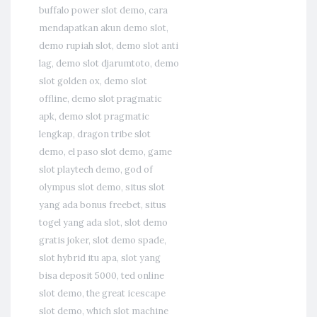
buffalo power slot demo
,
cara
mendapatkan akun demo slot
,
demo rupiah slot
,
demo slot anti
lag
,
demo slot djarumtoto
,
demo
slot golden ox
,
demo slot
offline
,
demo slot pragmatic
apk
,
demo slot pragmatic
lengkap
,
dragon tribe slot
demo
,
el paso slot demo
,
game
slot playtech demo
,
god of
olympus slot demo
,
situs slot
yang ada bonus freebet
,
situs
togel yang ada slot
,
slot demo
gratis joker
,
slot demo spade
,
slot hybrid itu apa
,
slot yang
bisa deposit 5000
,
ted online
slot demo
,
the great icescape
slot demo
,
which slot machine