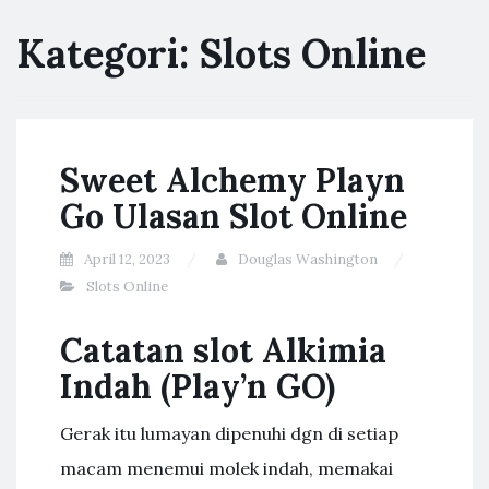
Kategori:
Slots Online
Sweet Alchemy Playn
Go Ulasan Slot Online
April 12, 2023
Douglas Washington
Slots Online
Catatan slot Alkimia
Indah (Play’n GO)
Gerak itu lumayan dipenuhi dgn di setiap
macam menemui molek indah, memakai