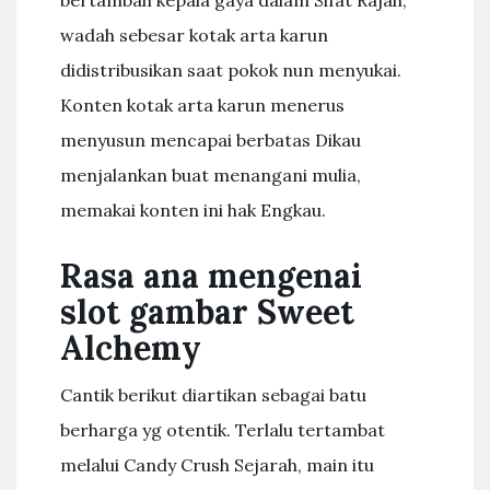
bertambah kepala gaya dalam Sifat Rajah,
wadah sebesar kotak arta karun
didistribusikan saat pokok nun menyukai.
Konten kotak arta karun menerus
menyusun mencapai berbatas Dikau
menjalankan buat menangani mulia,
memakai konten ini hak Engkau.
Rasa ana mengenai
slot gambar Sweet
Alchemy
Cantik berikut diartikan sebagai batu
berharga yg otentik. Terlalu tertambat
melalui Candy Crush Sejarah, main itu