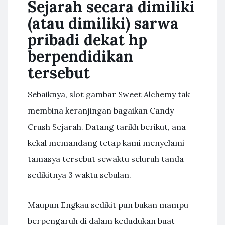
Sejarah secara dimiliki
(atau dimiliki) sarwa
pribadi dekat hp
berpendidikan
tersebut
Sebaiknya, slot gambar Sweet Alchemy tak
membina keranjingan bagaikan Candy
Crush Sejarah. Datang tarikh berikut, ana
kekal memandang tetap kami menyelami
tamasya tersebut sewaktu seluruh tanda
sedikitnya 3 waktu sebulan.
Maupun Engkau sedikit pun bukan mampu
berpengaruh di dalam kedudukan buat