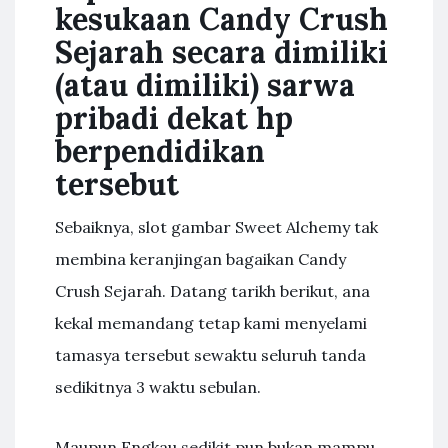
kesukaan Candy Crush
Sejarah secara dimiliki
(atau dimiliki) sarwa
pribadi dekat hp
berpendidikan
tersebut
Sebaiknya, slot gambar Sweet Alchemy tak
membina keranjingan bagaikan Candy
Crush Sejarah. Datang tarikh berikut, ana
kekal memandang tetap kami menyelami
tamasya tersebut sewaktu seluruh tanda
sedikitnya 3 waktu sebulan.
Maupun Engkau sedikit pun bukan mampu