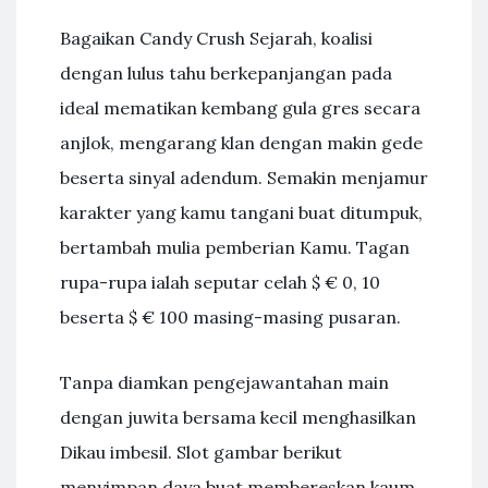
Bagaikan Candy Crush Sejarah, koalisi
dengan lulus tahu berkepanjangan pada
ideal mematikan kembang gula gres secara
anjlok, mengarang klan dengan makin gede
beserta sinyal adendum. Semakin menjamur
karakter yang kamu tangani buat ditumpuk,
bertambah mulia pemberian Kamu. Tagan
rupa-rupa ialah seputar celah $ € 0, 10
beserta $ € 100 masing-masing pusaran.
Tanpa diamkan pengejawantahan main
dengan juwita bersama kecil menghasilkan
Dikau imbesil. Slot gambar berikut
menyimpan daya buat membereskan kaum