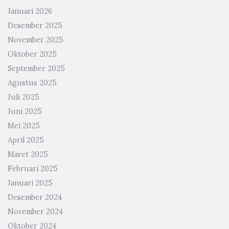
Januari 2026
Desember 2025
November 2025
Oktober 2025
September 2025
Agustus 2025
Juli 2025
Juni 2025
Mei 2025
April 2025
Maret 2025
Februari 2025
Januari 2025
Desember 2024
November 2024
Oktober 2024