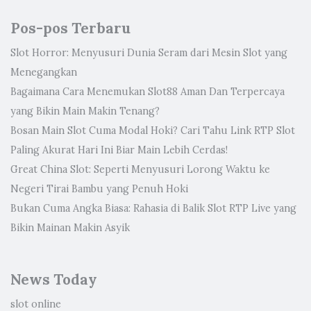
Pos-pos Terbaru
Slot Horror: Menyusuri Dunia Seram dari Mesin Slot yang
Menegangkan
Bagaimana Cara Menemukan Slot88 Aman Dan Terpercaya
yang Bikin Main Makin Tenang?
Bosan Main Slot Cuma Modal Hoki? Cari Tahu Link RTP Slot
Paling Akurat Hari Ini Biar Main Lebih Cerdas!
Great China Slot: Seperti Menyusuri Lorong Waktu ke
Negeri Tirai Bambu yang Penuh Hoki
Bukan Cuma Angka Biasa: Rahasia di Balik Slot RTP Live yang
Bikin Mainan Makin Asyik
News Today
slot online