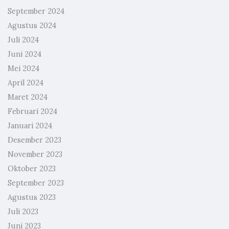
September 2024
Agustus 2024
Juli 2024
Juni 2024
Mei 2024
April 2024
Maret 2024
Februari 2024
Januari 2024
Desember 2023
November 2023
Oktober 2023
September 2023
Agustus 2023
Juli 2023
Juni 2023