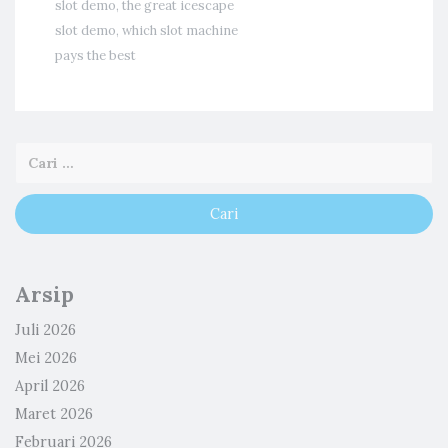
slot demo
,
the great icescape
slot demo
,
which slot machine
pays the best
Arsip
Juli 2026
Mei 2026
April 2026
Maret 2026
Februari 2026