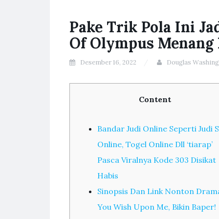
Pake Trik Pola Ini J
Of Olympus Menang F
Desember 16, 2022
Douglas Washing
Content
Bandar Judi Online Seperti Judi S
Online, Togel Online Dll ‘tiarap’
Pasca Viralnya Kode 303 Disikat
Habis
Sinopsis Dan Link Nonton Drama
You Wish Upon Me, Bikin Baper!