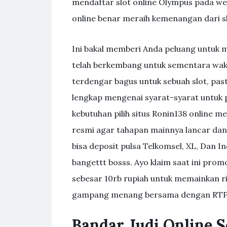
mendaftar slot online Olympus pada webs
online benar meraih kemenangan dari sl
Ini bakal memberi Anda peluang untuk 
telah berkembang untuk sementara wakt
terdengar bagus untuk sebuah slot, p
lengkap mengenai syarat-syarat untu
kebutuhan pilih situs Ronin138 online me
resmi agar tahapan mainnya lancar dan
bisa deposit pulsa Telkomsel, XL, Dan I
bangettt bosss. Ayo klaim saat ini pro
sebesar 10rb rupiah untuk memainkan ri
gampang menang bersama dengan RTP t
Bandar Judi Online Se