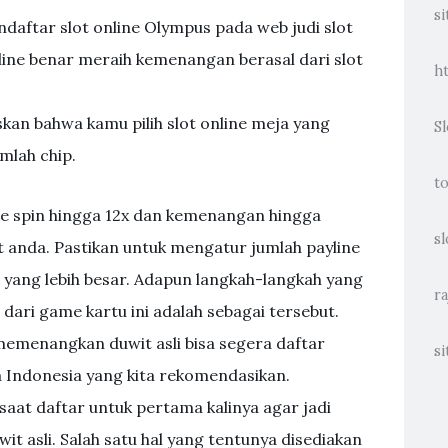
si
daftar slot online Olympus pada web judi slot
nline benar meraih kemenangan berasal dari slot
h
an bahwa kamu pilih slot online meja yang
Sl
mlah chip.
t
ee spin hingga 12x dan kemenangan hingga
sl
et anda. Pastikan untuk mengatur jumlah payline
ang lebih besar. Adapun langkah-langkah yang
ra
dari game kartu ini adalah sebagai tersebut.
emenangkan duwit asli bisa segera daftar
si
a Indonesia yang kita rekomendasikan.
aat daftar untuk pertama kalinya agar jadi
t asli. Salah satu hal yang tentunya disediakan