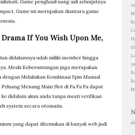
nikmati. Game penghasil uang asli selanjutnya
A
Impact. Game ini merupakan diantara game
M
onesia.
B
C
 Drama If You Wish Upon Me,
Ha
G
L
ian didalamnya udah miliki member hingga
y
hnya. Meski Keberuntungan juga merupakan
B
ma dengan Melakukan Kombinasi Spin Manual
Ba
Peluang Menang Main Slot di Fa Fa Fa dapat
M
ke didalam akun anda tanpa mesti verifikasi
leh system secara otomatis.
N
sl
emium yang dapat ditemukan di banyak web judi