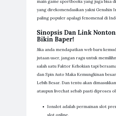
main game sportbooks yang juga bisa di
yang direkomendasikan yakni Genshin 
paling populer apalagi fenomenal di Ind
Sinopsis Dan Link Nonton
Bikin Baper!
Jika anda mendapatkan web baru kemud
jutaan user, jangan ragu untuk memili
salah satu Faktor Kehokian tapi bersa
dan Spin Auto Maka Kemungkinan besar 
Lebih Besar. Dan tentu akan dimasukkan 
ataupun livechat sebab pasti diproses o
Ionslot adalah permainan slot pr
slot online.