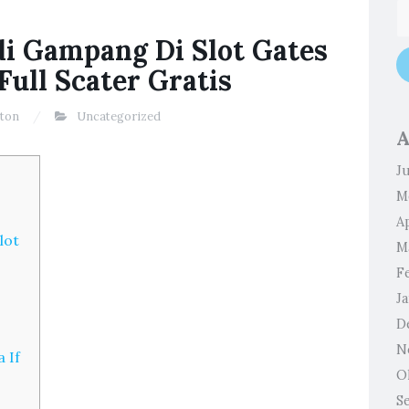
adi Gampang Di Slot Gates
ull Scater Gratis
ton
Uncategorized
A
Ju
M
Ap
lot
M
F
J
D
N
 If
O
S