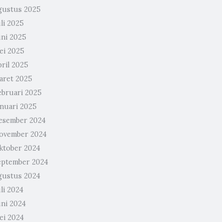
gustus 2025
li 2025
uni 2025
ei 2025
pril 2025
aret 2025
ebruari 2025
anuari 2025
esember 2024
ovember 2024
ktober 2024
eptember 2024
gustus 2024
li 2024
uni 2024
ei 2024