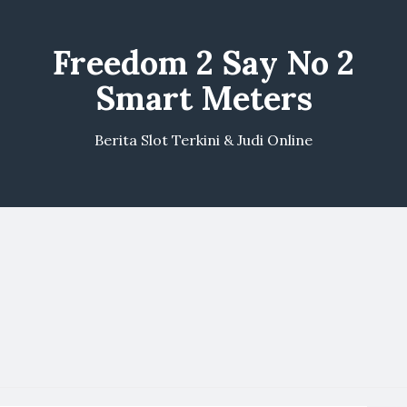
Freedom 2 Say No 2
Smart Meters
Berita Slot Terkini & Judi Online