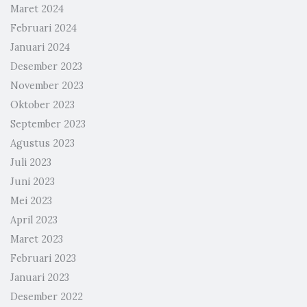
Maret 2024
Februari 2024
Januari 2024
Desember 2023
November 2023
Oktober 2023
September 2023
Agustus 2023
Juli 2023
Juni 2023
Mei 2023
April 2023
Maret 2023
Februari 2023
Januari 2023
Desember 2022