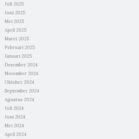
Juli 2025
Juni 2025
Mei 2025
April 2025
Maret 2025
Februari 2025
Januari 2025
Desember 2024
November 2024
Oktober 2024
September 2024
Agustus 2024
Juli 2024
Juni 2024
Mei 2024
April 2024