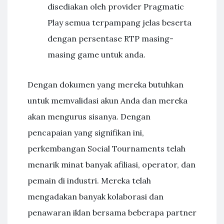
disediakan oleh provider Pragmatic
Play semua terpampang jelas beserta
dengan persentase RTP masing-
masing game untuk anda.
Dengan dokumen yang mereka butuhkan
untuk memvalidasi akun Anda dan mereka
akan mengurus sisanya. Dengan
pencapaian yang signifikan ini,
perkembangan Social Tournaments telah
menarik minat banyak afiliasi, operator, dan
pemain di industri. Mereka telah
mengadakan banyak kolaborasi dan
penawaran iklan bersama beberapa partner