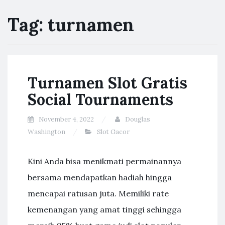
Tag:
turnamen
Turnamen Slot Gratis
Social Tournaments
November 4, 2022
Douglas
Washington
Slot Gacor
Kini Anda bisa menikmati permainannya
bersama mendapatkan hadiah hingga
mencapai ratusan juta. Memiliki rate
kemenangan yang amat tinggi sehingga