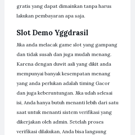
gratis yang dapat dimainkan tanpa harus
lakukan pembayaran apa saja.
Slot Demo Yggdrasil
Jika anda melacak game slot yang gampang
dan tidak susah dan juga mudah menang.
Karena dengan duwit asli yang dikit anda
mempunyai banyak kesempatan menang
yang anda perlukan adalah timing Gacor
dan juga keberuntungan. Jika udah selesai
isi, Anda hanya butuh menanti lebih dari satu
saat untuk menanti sistem verifikasi yang
dikerjakan oleh admin. Setelah proses
verifikasi dilakukan, Anda bisa langsung