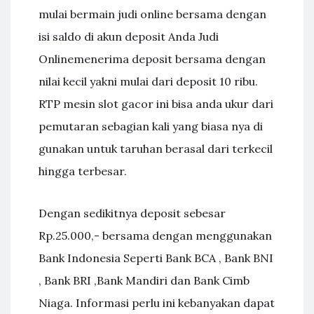
mulai bermain judi online bersama dengan
isi saldo di akun deposit Anda Judi
Onlinemenerima deposit bersama dengan
nilai kecil yakni mulai dari deposit 10 ribu.
RTP mesin slot gacor ini bisa anda ukur dari
pemutaran sebagian kali yang biasa nya di
gunakan untuk taruhan berasal dari terkecil
hingga terbesar.
Dengan sedikitnya deposit sebesar
Rp.25.000,- bersama dengan menggunakan
Bank Indonesia Seperti Bank BCA , Bank BNI
, Bank BRI ,Bank Mandiri dan Bank Cimb
Niaga. Informasi perlu ini kebanyakan dapat