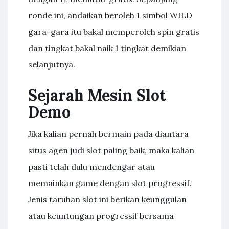
ronde ini, andaikan beroleh 1 simbol WILD
gara-gara itu bakal memperoleh spin gratis
dan tingkat bakal naik 1 tingkat demikian
selanjutnya.
Sejarah Mesin Slot
Demo
Jika kalian pernah bermain pada diantara
situs agen judi slot paling baik, maka kalian
pasti telah dulu mendengar atau
memainkan game dengan slot progressif.
Jenis taruhan slot ini berikan keunggulan
atau keuntungan progressif bersama