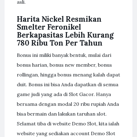
asli.
Harita Nickel Resmikan
Smelter Feronikel
Berkapasitas Lebih Kurang
780 Ribu Ton Per Tahun
Bonus ini miliki banyak bentuk, mulai dari
bonus harian, bonus new member, bonus
rollingan, hingga bonus menang kalah dapat
duit. Bonus ini bisa Anda dapatkan di semua
game judi yang ada di Slot Gacor. Hanya
bersama dengan modal 20 ribu rupiah Anda
bisa bermain dan lakukan taruhan slot.
Selamat tiba di website Demo Slot, kita ialah
website yang sediakan account Demo Slot