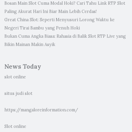
Bosan Main Slot Cuma Modal Hoki? Cari Tahu Link RTP Slot
Paling Akurat Hari Ini Biar Main Lebih Cerdas!
Great China Slot: Seperti Menyusuri Lorong Waktu ke
Negeri Tirai Bambu yang Penuh Hoki
Bukan Cuma Angka Biasa: Rahasia di Balik Slot RTP Live yang
Bikin Mainan Makin Asyik
News Today
slot online
situs judi slot
https://mangaloreinformation.com/
Slot online