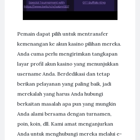
Pemain dapat pilih untuk mentransfer
kemenangan ke akun kasino pilihan mereka.
Anda cuma perlu mengirimkan tangkapan
layar profil akun kasino yang menunjukkan
username Anda. Berdedikasi dan tetap
berikan pelayanan yang paling baik, jadi
merekalah yang harus Anda hubungi
berkaitan masalah apa pun yang mungkin
Anda alami bersama dengan turnamen,
poin, koin, dll. Kami amat menganjurkan
Anda untuk menghubungi mereka melalui e-