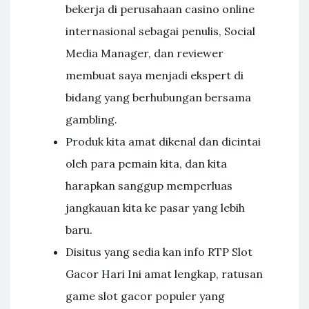
bekerja di perusahaan casino online
internasional sebagai penulis, Social
Media Manager, dan reviewer
membuat saya menjadi ekspert di
bidang yang berhubungan bersama
gambling.
Produk kita amat dikenal dan dicintai
oleh para pemain kita, dan kita
harapkan sanggup memperluas
jangkauan kita ke pasar yang lebih
baru.
Disitus yang sedia kan info RTP Slot
Gacor Hari Ini amat lengkap, ratusan
game slot gacor populer yang