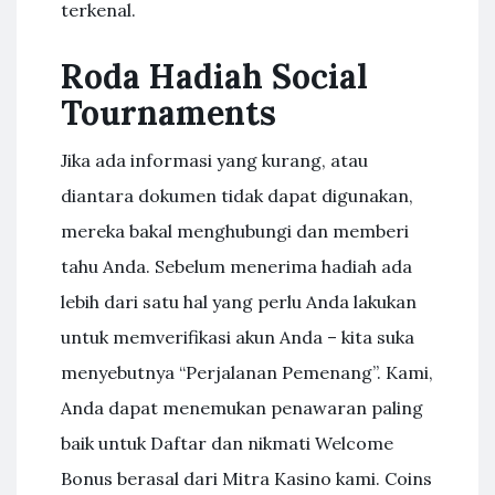
terkenal.
Roda Hadiah Social
Tournaments
Jika ada informasi yang kurang, atau
diantara dokumen tidak dapat digunakan,
mereka bakal menghubungi dan memberi
tahu Anda. Sebelum menerima hadiah ada
lebih dari satu hal yang perlu Anda lakukan
untuk memverifikasi akun Anda – kita suka
menyebutnya “Perjalanan Pemenang”. Kami,
Anda dapat menemukan penawaran paling
baik untuk Daftar dan nikmati Welcome
Bonus berasal dari Mitra Kasino kami. Coins