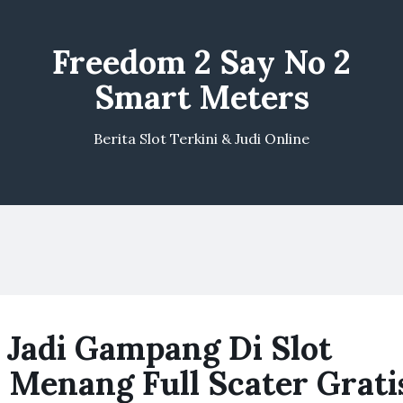
Freedom 2 Say No 2
Smart Meters
Berita Slot Terkini & Judi Online
i Jadi Gampang Di Slot
 Menang Full Scater Grati