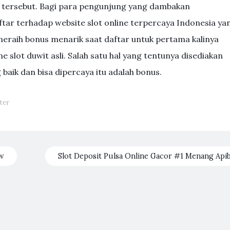
ai tersebut. Bagi para pengunjung yang dambakan
tar terhadap website slot online terpercaya Indonesia ya
eraih bonus menarik saat daftar untuk pertama kalinya
 slot duwit asli. Salah satu hal yang tentunya disediakan
baik dan bisa dipercaya itu adalah bonus.
ter
ew
Slot Deposit Pulsa Online Gacor #1 Menang Api