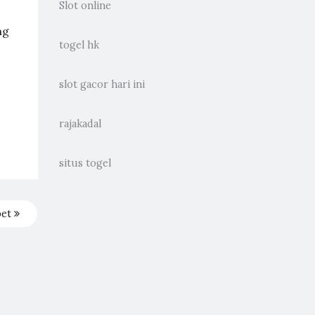
Slot online
ng
togel hk
slot gacor hari ini
rajakadal
situs togel
bet