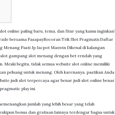
t online paling baru, tema, dan fitur yang kamu inginkan
rade bersama FasapayBocoran Trik Slot PragmaticDaftar
g Menang Pasti Jp Jacpot Maxwin Dikenal di kalangan
er slot gampang slot menang dengan bet rendah yang
 Meski begitu, tidak semua website slot online memiliki
kan peluang untuk menang. Oleh karenanya, pastikan Anda
ite judi slot terpercaya agar benar judi slot online benar
ragmatic play ini.
memenangkan jumlah yang lebih besar yang telah
kipun bonus dan gratisan lainnya terdengar bagus untuk