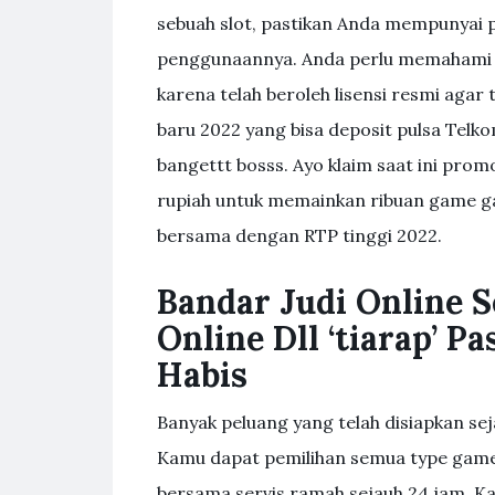
sebuah slot, pastikan Anda mempunyai
penggunaannya. Anda perlu memahami ke
karena telah beroleh lisensi resmi aga
baru 2022 yang bisa deposit pulsa Telko
bangettt bosss. Ayo klaim saat ini pro
rupiah untuk memainkan ribuan game g
bersama dengan RTP tinggi 2022.
Bandar Judi Online Se
Online Dll ‘tiarap’ P
Habis
Banyak peluang yang telah disiapkan seja
Kamu dapat pemilihan semua type games
bersama servis ramah sejauh 24 jam.