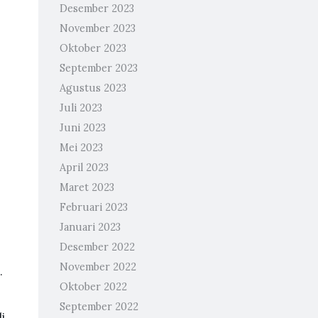
Desember 2023
November 2023
Oktober 2023
September 2023
Agustus 2023
Juli 2023
Juni 2023
Mei 2023
April 2023
Maret 2023
Februari 2023
Januari 2023
Desember 2022
November 2022
.
Oktober 2022
September 2022
i