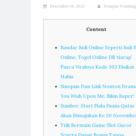
Desember 16, 2022
Douglas Washing
Content
Bandar Judi Online Seperti Judi S
Online, Togel Online Dll ‘tiarap’
Pasca Viralnya Kode 303 Disikat
Habis
Sinopsis Dan Link Nonton Drama
You Wish Upon Me, Bikin Baper!
Sumber: Start Piala Dunia Qatar
Akan Dimajukan Ke 20 Novembe
Trik Bermain Game Slot Gacor
Segera Dapat Bonus Tanpa