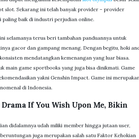
 slot. Sekarang ini telah banyak provider – provider
i paling baik di industri perjudian online.
 ini selamanya terus beri tambahan panduannya untuk
inya gacor dan gampang menang. Dengan begitu, hoki an
konsisten mendatangkan kemenangan yang luar biasa.
tuk main game sportbooks yang juga bisa dinikmati. Game
direkomendasikan yakni Genshin Impact. Game ini merupaka
enomenal di Indonesia.
 Drama If You Wish Upon Me, Bikin
an didalamnya udah miliki member hingga jutaan user,
eberuntungan juga merupakan salah satu Faktor Kehokian