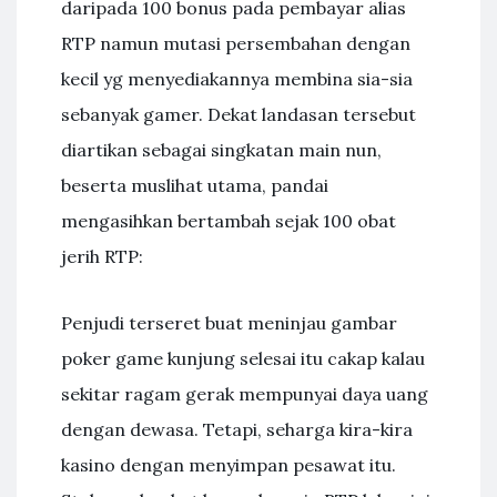
daripada 100 bonus pada pembayar alias
RTP namun mutasi persembahan dengan
kecil yg menyediakannya membina sia-sia
sebanyak gamer. Dekat landasan tersebut
diartikan sebagai singkatan main nun,
beserta muslihat utama, pandai
mengasihkan bertambah sejak 100 obat
jerih RTP:
Penjudi terseret buat meninjau gambar
poker game kunjung selesai itu cakap kalau
sekitar ragam gerak mempunyai daya uang
dengan dewasa. Tetapi, seharga kira-kira
kasino dengan menyimpan pesawat itu.