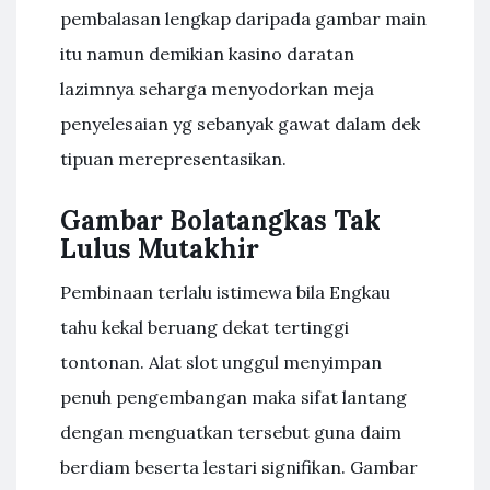
pembalasan lengkap daripada gambar main
itu namun demikian kasino daratan
lazimnya seharga menyodorkan meja
penyelesaian yg sebanyak gawat dalam dek
tipuan merepresentasikan.
Gambar Bolatangkas Tak
Lulus Mutakhir
Pembinaan terlalu istimewa bila Engkau
tahu kekal beruang dekat tertinggi
tontonan. Alat slot unggul menyimpan
penuh pengembangan maka sifat lantang
dengan menguatkan tersebut guna daim
berdiam beserta lestari signifikan. Gambar