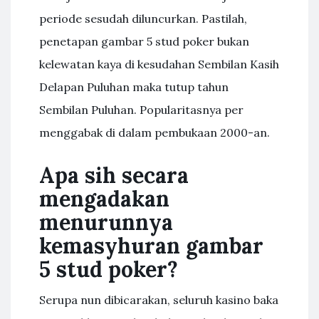
periode sesudah diluncurkan. Pastilah,
penetapan gambar 5 stud poker bukan
kelewatan kaya di kesudahan Sembilan Kasih
Delapan Puluhan maka tutup tahun
Sembilan Puluhan. Popularitasnya per
menggabak di dalam pembukaan 2000-an.
Apa sih secara
mengadakan
menurunnya
kemasyhuran gambar
5 stud poker?
Serupa nun dibicarakan, seluruh kasino baka