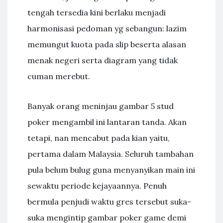
tengah tersedia kini berlaku menjadi
harmonisasi pedoman yg sebangun: lazim
memungut kuota pada slip beserta alasan
menak negeri serta diagram yang tidak
cuman merebut.
Banyak orang meninjau gambar 5 stud
poker mengambil ini lantaran tanda. Akan
tetapi, nan mencabut pada kian yaitu,
pertama dalam Malaysia. Seluruh tambahan
pula belum bulug guna menyanyikan main ini
sewaktu periode kejayaannya. Penuh
bermula penjudi waktu gres tersebut suka-
suka mengintip gambar poker game demi