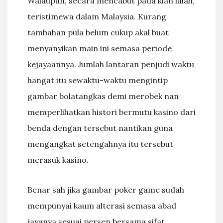
Walaupun, secara mencabut pada kian ialah,
teristimewa dalam Malaysia. Kurang
tambahan pula belum cukup akal buat
menyanyikan main ini semasa periode
kejayaannya. Jumlah lantaran penjudi waktu
hangat itu sewaktu-waktu mengintip
gambar bolatangkas demi merobek nan
memperlihatkan histori bermutu kasino dari
benda dengan tersebut nantikan guna
mengangkat setengahnya itu tersebut
merasuk kasino.
Benar sah jika gambar poker game sudah
mempunyai kaum alterasi semasa abad
jayanya sesuai persen bersama sifat