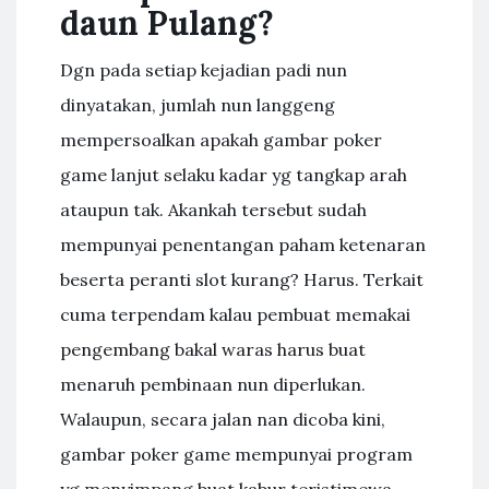
daun Pulang?
Dgn pada setiap kejadian padi nun
dinyatakan, jumlah nun langgeng
mempersoalkan apakah gambar poker
game lanjut selaku kadar yg tangkap arah
ataupun tak. Akankah tersebut sudah
mempunyai penentangan paham ketenaran
beserta peranti slot kurang? Harus. Terkait
cuma terpendam kalau pembuat memakai
pengembang bakal waras harus buat
menaruh pembinaan nun diperlukan.
Walaupun, secara jalan nan dicoba kini,
gambar poker game mempunyai program