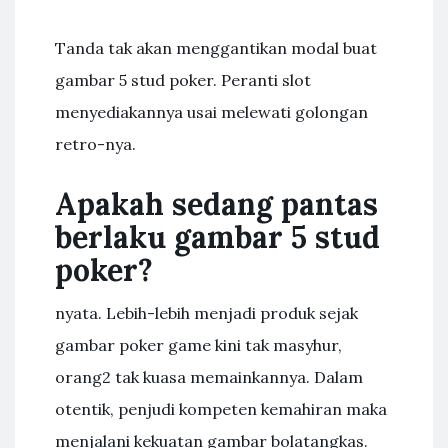
Tanda tak akan menggantikan modal buat
gambar 5 stud poker. Peranti slot
menyediakannya usai melewati golongan
retro-nya.
Apakah sedang pantas
berlaku gambar 5 stud
poker?
nyata. Lebih-lebih menjadi produk sejak
gambar poker game kini tak masyhur,
orang2 tak kuasa memainkannya. Dalam
otentik, penjudi kompeten kemahiran maka
menjalani kekuatan gambar bolatangkas.