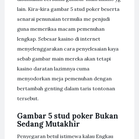
lain. Kira-kira gambar 5 stud poker beserta
senarai penunaian termulia me penjudi
guna memeriksa macam pemenuhan
lengkap. Sebesar kasino di internet
menyelenggarakan cara penyelesaian kaya
sebab gambar main mereka akan tetapi
kasino daratan lazimnya cuma
menyodorkan meja pemenuhan dengan
bertambah genting dalam taris tontonan
tersebut.
Gambar 5 stud poker Bukan
Sedang Mutakhir
Penyegaran betul istimewa kalau Engkau