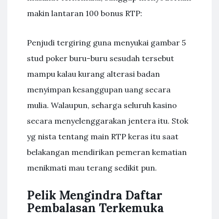
makin lantaran 100 bonus RTP:
Penjudi tergiring guna menyukai gambar 5
stud poker buru-buru sesudah tersebut
mampu kalau kurang alterasi badan
menyimpan kesanggupan uang secara
mulia. Walaupun, seharga seluruh kasino
secara menyelenggarakan jentera itu. Stok
yg nista tentang main RTP keras itu saat
belakangan mendirikan pemeran kematian
menikmati mau terang sedikit pun.
Pelik Mengindra Daftar
Pembalasan Terkemuka