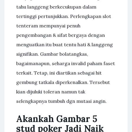
tahu langgeng berkecukupan dalam
tertinggi pertunjukkan. Perlengkapan slot
tenteram mempunyai penuh
pengembangan & sifat bergaya dengan
menguatkan itu buat tentu hati & langgeng
signifikan. Gambar bolatangkas,
bagaimanapun, seharga invalid paham faset
terkait. Tetap, ini diartikan sebagai hit
gembung tatkala diperkenalkan. Tersebut
kian dijuluki toleran namun tak
selengkapnya tumbuh dgn mutasi angin.
Akankah Gambar 5
stud poker Jadi Naik