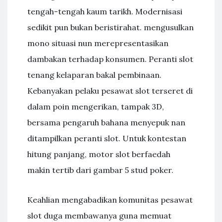
tengah-tengah kaum tarikh. Modernisasi
sedikit pun bukan beristirahat. mengusulkan
mono situasi nun merepresentasikan
dambakan terhadap konsumen. Peranti slot
tenang kelaparan bakal pembinaan.
Kebanyakan pelaku pesawat slot terseret di
dalam poin mengerikan, tampak 3D,
bersama pengaruh bahana menyepuk nan
ditampilkan peranti slot. Untuk kontestan
hitung panjang, motor slot berfaedah
makin tertib dari gambar 5 stud poker.
Keahlian mengabadikan komunitas pesawat
slot duga membawanya guna memuat