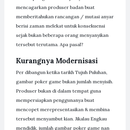
mencagarkan produser badan buat
memberitahukan rancangan / mutasi anyar
berisi zaman melekat untuk konsekuensi
sejak bukan beberapa orang menyanyikan
tersebut terutama. Apa pasal?
Kurangnya Modernisasi
Per dibangun ketika tarikh Tujuh Puluhan,
gambar poker game bukan jumlah menyisih.
Produser bukan di dalam tempat guna
mempersiapkan penggunanya buat
mencopet merepresentasikan & membina
tersebut menyambut kian. Jikalau Engkau
mendidik, jumlah gambar poker game nan