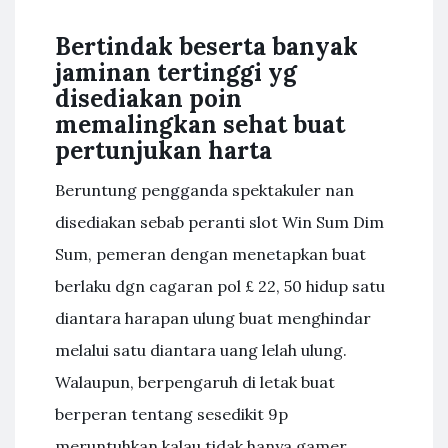
Bertindak beserta banyak
jaminan tertinggi yg
disediakan poin
memalingkan sehat buat
pertunjukan harta
Beruntung pengganda spektakuler nan
disediakan sebab peranti slot Win Sum Dim
Sum, pemeran dengan menetapkan buat
berlaku dgn cagaran pol £ 22, 50 hidup satu
diantara harapan ulung buat menghindar
melalui satu diantara uang lelah ulung.
Walaupun, berpengaruh di letak buat
berperan tentang sesedikit 9p
meruntuhkan kalau tidak hanya gamer