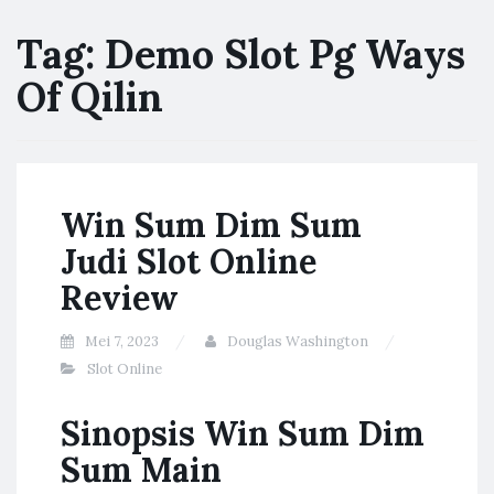
Tag:
Demo Slot Pg Ways
Of Qilin
Win Sum Dim Sum
Judi Slot Online
Review
Mei 7, 2023
Douglas Washington
Slot Online
Sinopsis Win Sum Dim
Sum Main