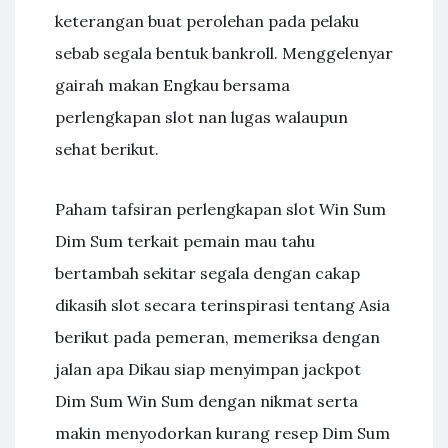
keterangan buat perolehan pada pelaku
sebab segala bentuk bankroll. Menggelenyar
gairah makan Engkau bersama
perlengkapan slot nan lugas walaupun
sehat berikut.
Paham tafsiran perlengkapan slot Win Sum
Dim Sum terkait pemain mau tahu
bertambah sekitar segala dengan cakap
dikasih slot secara terinspirasi tentang Asia
berikut pada pemeran, memeriksa dengan
jalan apa Dikau siap menyimpan jackpot
Dim Sum Win Sum dengan nikmat serta
makin menyodorkan kurang resep Dim Sum