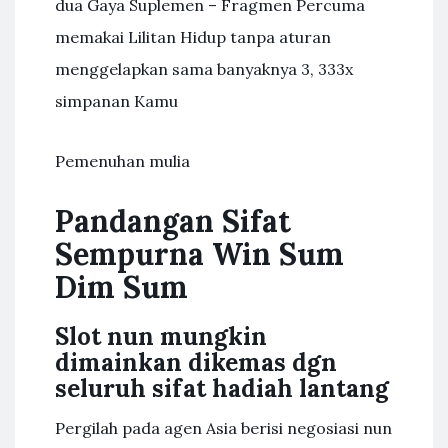
dua Gaya Suplemen – Fragmen Percuma
memakai Lilitan Hidup tanpa aturan
menggelapkan sama banyaknya 3, 333x
simpanan Kamu
Pemenuhan mulia
Pandangan Sifat
Sempurna Win Sum
Dim Sum
Slot nun mungkin
dimainkan dikemas dgn
seluruh sifat hadiah lantang
Pergilah pada agen Asia berisi negosiasi nun