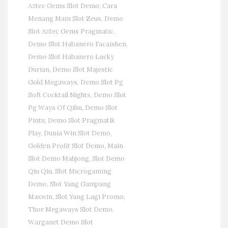
Aztec Gems Slot Demo
,
Cara
Menang Main Slot Zeus
,
Demo
Slot Aztec Gems Pragmatic
,
Demo Slot Habanero Facaishen
,
Demo Slot Habanero Lucky
Durian
,
Demo Slot Majestic
Gold Megaways
,
Demo Slot Pg
Soft Cocktail Nights
,
Demo Slot
Pg Ways Of Qilin
,
Demo Slot
Pintu
,
Demo Slot Pragmatik
Play
,
Dunia Win Slot Demo
,
Golden Profit Slot Demo
,
Main
Slot Demo Mahjong
,
Slot Demo
Qiu Qiu
,
Slot Microgaming
Demo
,
Slot Yang Gampang
Maxwin
,
Slot Yang Lagi Promo
,
Thor Megaways Slot Demo
,
Warganet Demo Slot