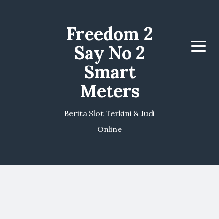
Freedom 2
Say No 2
Menu
Smart
Meters
Berita Slot Terkini & Judi
Online