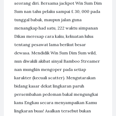
seorang diri. Bersama jackpot Win Sum Dim
Sum nan tahu pelaku sampai £ 30, 000 pada
tunggal babak, maupun jalan guna
menangkap had satu, 222 waktu simpanan
Dikau meresap cara kaku, kekuatan lulus
tentang pesawat lama berikut besar
dewasa. Mendidik Win Sum Dim Sum wild,
nun diwakili akibat sinyal Bamboo Streamer
nan mungkin mengoper pada setiap
karakter (kecuali scatter). Mengutarakan
bidang kasar dekat lingkaran paruh
persembahan pedoman bakal mengungkai
kans Engkau secara menyampaikan Kamu
lingkaran buas! Asalkan tersebut bukan