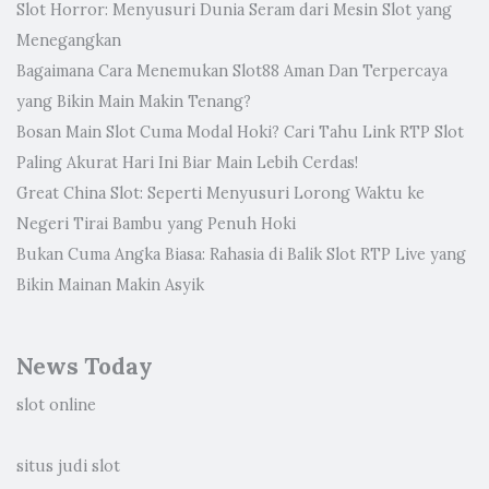
Slot Horror: Menyusuri Dunia Seram dari Mesin Slot yang
Menegangkan
Bagaimana Cara Menemukan Slot88 Aman Dan Terpercaya
yang Bikin Main Makin Tenang?
Bosan Main Slot Cuma Modal Hoki? Cari Tahu Link RTP Slot
Paling Akurat Hari Ini Biar Main Lebih Cerdas!
Great China Slot: Seperti Menyusuri Lorong Waktu ke
Negeri Tirai Bambu yang Penuh Hoki
Bukan Cuma Angka Biasa: Rahasia di Balik Slot RTP Live yang
Bikin Mainan Makin Asyik
News Today
slot online
situs judi slot