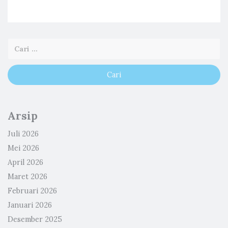
Arsip
Juli 2026
Mei 2026
April 2026
Maret 2026
Februari 2026
Januari 2026
Desember 2025