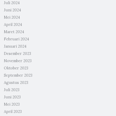
Juli 2024
Juni 2024
Mei 2024
April 2024
Maret 2024
Februari 2024
Januari 2024
Desember 2023
November 2023
Oktober 2023
September 2023
Agustus 2023
Juli 2023
Juni 2023
Mei 2023
April 2023