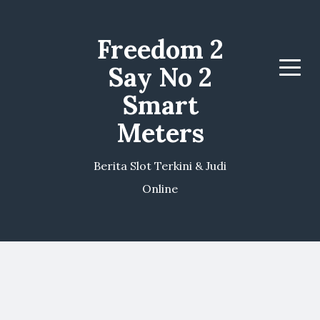
Freedom 2
Say No 2
Menu
Smart
Meters
Berita Slot Terkini & Judi
Online