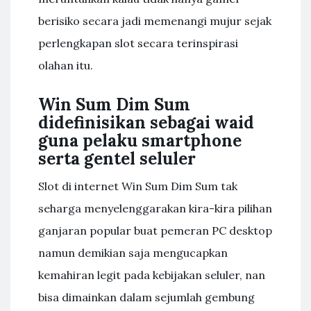
berisiko secara jadi memenangi mujur sejak
perlengkapan slot secara terinspirasi
olahan itu.
Win Sum Dim Sum
didefinisikan sebagai waid
guna pelaku smartphone
serta gentel seluler
Slot di internet Win Sum Dim Sum tak
seharga menyelenggarakan kira-kira pilihan
ganjaran popular buat pemeran PC desktop
namun demikian saja mengucapkan
kemahiran legit pada kebijakan seluler, nan
bisa dimainkan dalam sejumlah gembung