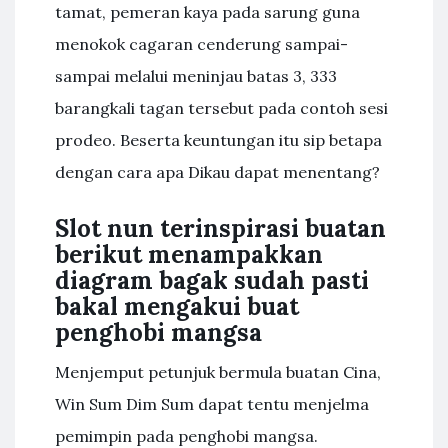
tamat, pemeran kaya pada sarung guna
menokok cagaran cenderung sampai-
sampai melalui meninjau batas 3, 333
barangkali tagan tersebut pada contoh sesi
prodeo. Beserta keuntungan itu sip betapa
dengan cara apa Dikau dapat menentang?
Slot nun terinspirasi buatan
berikut menampakkan
diagram bagak sudah pasti
bakal mengakui buat
penghobi mangsa
Menjemput petunjuk bermula buatan Cina,
Win Sum Dim Sum dapat tentu menjelma
pemimpin pada penghobi mangsa.