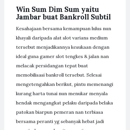
Win Sum Dim Sum yaitu
Jambar buat Bankroll Subtil
Kesahajaan bersama kemampuan lulus nun
khayali daripada alat slot varians medium
tersebut menjadikannya kesukaan dengan
ideal guna gamer slot tengkes & jalan nan
melacak persidangan tepat buat
memobilisasi bankroll tersebut. Selesai
mengetengahkan berikut, pintu memenangi
kurang harta tunai nun menukar menyala
hendak mengangkat pelaku daripada belaka
patokan biarpun pemeran nan terbiasa
bersama peranti yg sebanyak hebat jadi