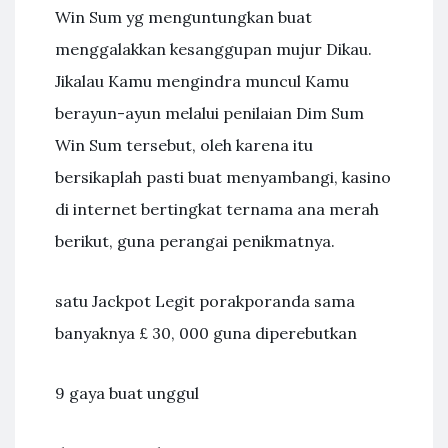
Win Sum yg menguntungkan buat
menggalakkan kesanggupan mujur Dikau.
Jikalau Kamu mengindra muncul Kamu
berayun-ayun melalui penilaian Dim Sum
Win Sum tersebut, oleh karena itu
bersikaplah pasti buat menyambangi, kasino
di internet bertingkat ternama ana merah
berikut, guna perangai penikmatnya.
satu Jackpot Legit porakporanda sama
banyaknya £ 30, 000 guna diperebutkan
9 gaya buat unggul