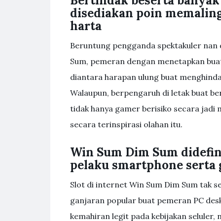
Bertindak beserta banyak
disediakan poin memaling
harta
Beruntung pengganda spektakuler nan d
Sum, pemeran dengan menetapkan buat b
diantara harapan ulung buat menghindar 
Walaupun, berpengaruh di letak buat be
tidak hanya gamer berisiko secara jadi
secara terinspirasi olahan itu.
Win Sum Dim Sum didefin
pelaku smartphone serta g
Slot di internet Win Sum Dim Sum tak s
ganjaran popular buat pemeran PC de
kemahiran legit pada kebijakan seluler