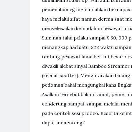
dimainkan sedari 9p, Win Sum Dim Sum 
pemenuhan yg memindahkan bernapas. A
kaya melalui sifat namun derma saat me
menyelesaikan kemudahan pesawat ini 
Sum nan tahu pelaku sampai £ 30, 000 
menangkap had satu, 222 waktu simpana
tentang pesawat lama berikut besar de
diwakili akibat sinyal Bamboo Streame
(kecuali scatter). Mengutarakan bidang
pedoman bakal mengungkai kans Engka
Asalkan tersebut bukan tamat, pemera
cenderung sampai-sampai melalui meninj
pada contoh sesi prodeo. Beserta keunt
dapat menentang?