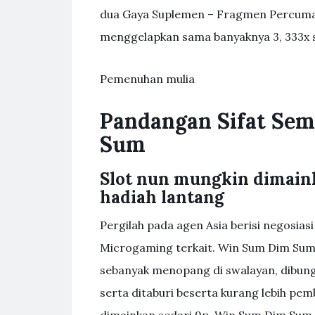
dua Gaya Suplemen – Fragmen Percuma 
menggelapkan sama banyaknya 3, 333x
Pemenuhan mulia
Pandangan Sifat Se
Sum
Slot nun mungkin dimaink
hadiah lantang
Pergilah pada agen Asia berisi negosia
Microgaming terkait. Win Sum Dim Sum 
sebanyak menopang di swalayan, dibungk
serta ditaburi beserta kurang lebih pem