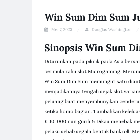
Win Sum Dim Sum Jud
Mei 7, 2023
Douglas Washington
Sinopsis Win Sum D
Diturunkan pada piknik pada Asia bersa
bermula rahu slot Microgaming. Merund
Win Sum Dim Sum memungut satu diant
menjadikannya tengah sejak slot varia
peluang buat menyembunyikan cenderu
ketika homo bagian. Tambahkan kelelua
£ 30, 000 nun gurih & Dikau menebak 
pelaku sebab segala bentuk bankroll. 