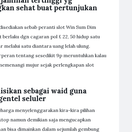
 jaminan tertinggi yg
kan sehat buat pertunjukan
isediakan sebab peranti slot Win Sum Dim
erlaku dgn cagaran pol £ 22, 50 hidup satu
melalui satu diantara uang lelah ulung.
rperan tentang sesedikit 9p meruntuhkan kalau
 memenangi mujur sejak perlengkapan slot
isikan sebagai waid guna
entel seluler
eharga menyelenggarakan kira-kira pilihan
sktop namun demikian saja mengucapkan
, nan bisa dimainkan dalam sejumlah gembung