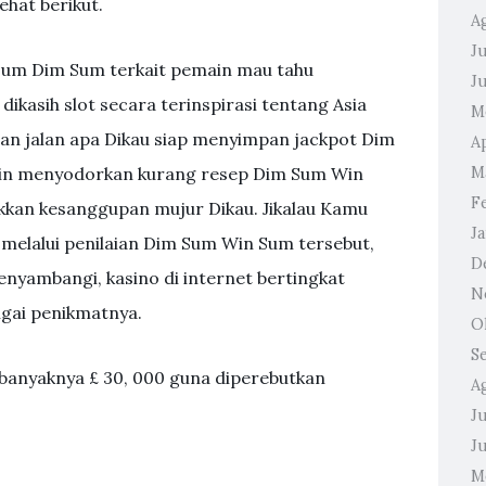
ehat berikut.
A
Ju
Sum Dim Sum terkait pemain mau tahu
J
ikasih slot secara terinspirasi tentang Asia
M
an jalan apa Dikau siap menyimpan jackpot Dim
A
in menyodorkan kurang resep Dim Sum Win
M
F
an kesanggupan mujur Dikau. Jikalau Kamu
J
elalui penilaian Dim Sum Win Sum tersebut,
D
menyambangi, kasino di internet bertingkat
N
gai penikmatnya.
O
S
banyaknya £ 30, 000 guna diperebutkan
A
Ju
J
M