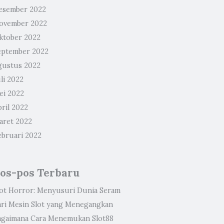
esember 2022
ovember 2022
ktober 2022
eptember 2022
gustus 2022
li 2022
ei 2022
ril 2022
aret 2022
ebruari 2022
os-pos Terbaru
lot Horror: Menyusuri Dunia Seram
ari Mesin Slot yang Menegangkan
agaimana Cara Menemukan Slot88