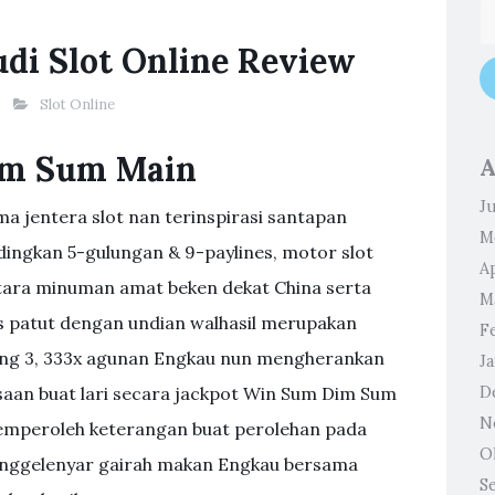
i Slot Online Review
Slot Online
im Sum Main
A
Ju
ma jentera slot nan terinspirasi santapan
M
ingkan 5-gulungan & 9-paylines, motor slot
Ap
ara minuman amat beken dekat China serta
M
ns patut dengan undian walhasil merupakan
F
ng 3, 333x agunan Engkau nun mengherankan
J
saan buat lari secara jackpot Win Sum Dim Sum
D
N
memperoleh keterangan buat perolehan pada
O
Menggelenyar gairah makan Engkau bersama
S