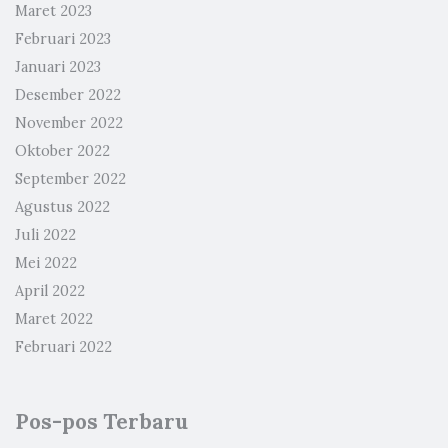
Maret 2023
Februari 2023
Januari 2023
Desember 2022
November 2022
Oktober 2022
September 2022
Agustus 2022
Juli 2022
Mei 2022
April 2022
Maret 2022
Februari 2022
Pos-pos Terbaru