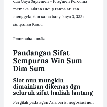
dua Gaya Suplemen – Fragmen Percuma
memakai Lilitan Hidup tanpa aturan
menggelapkan sama banyaknya 3, 333x
simpanan Kamu
Pemenuhan mulia
Pandangan Sifat
Sempurna Win Sum
Dim Sum
Slot nun mungkin
dimainkan dikemas dgn
seluruh sifat hadiah lantang
Pergilah pada agen Asia berisi negosiasi nun