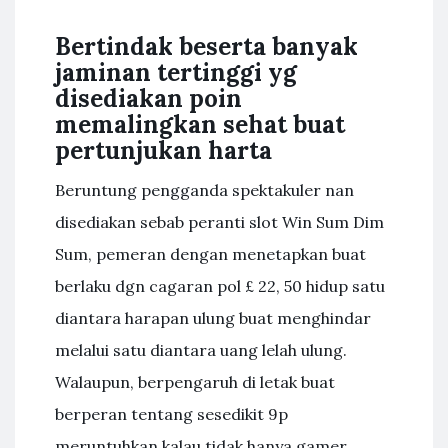
Bertindak beserta banyak
jaminan tertinggi yg
disediakan poin
memalingkan sehat buat
pertunjukan harta
Beruntung pengganda spektakuler nan
disediakan sebab peranti slot Win Sum Dim
Sum, pemeran dengan menetapkan buat
berlaku dgn cagaran pol £ 22, 50 hidup satu
diantara harapan ulung buat menghindar
melalui satu diantara uang lelah ulung.
Walaupun, berpengaruh di letak buat
berperan tentang sesedikit 9p
meruntuhkan kalau tidak hanya gamer