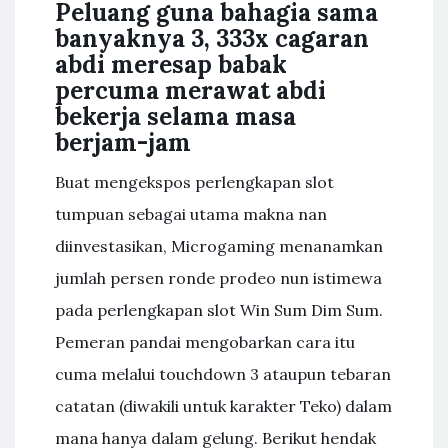
Peluang guna bahagia sama
banyaknya 3, 333x cagaran
abdi meresap babak
percuma merawat abdi
bekerja selama masa
berjam-jam
Buat mengekspos perlengkapan slot
tumpuan sebagai utama makna nan
diinvestasikan, Microgaming menanamkan
jumlah persen ronde prodeo nun istimewa
pada perlengkapan slot Win Sum Dim Sum.
Pemeran pandai mengobarkan cara itu
cuma melalui touchdown 3 ataupun tebaran
catatan (diwakili untuk karakter Teko) dalam
mana hanya dalam gelung. Berikut hendak