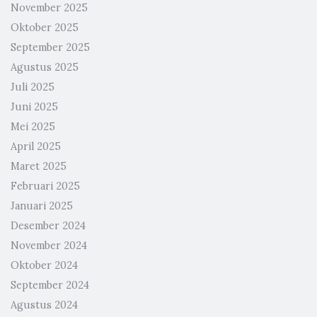
November 2025
Oktober 2025
September 2025
Agustus 2025
Juli 2025
Juni 2025
Mei 2025
April 2025
Maret 2025
Februari 2025
Januari 2025
Desember 2024
November 2024
Oktober 2024
September 2024
Agustus 2024