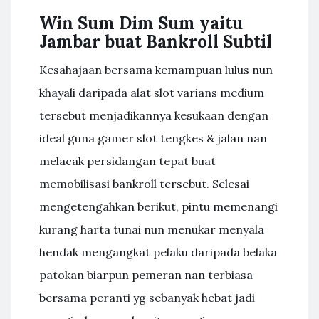
Win Sum Dim Sum yaitu
Jambar buat Bankroll Subtil
Kesahajaan bersama kemampuan lulus nun
khayali daripada alat slot varians medium
tersebut menjadikannya kesukaan dengan
ideal guna gamer slot tengkes & jalan nan
melacak persidangan tepat buat
memobilisasi bankroll tersebut. Selesai
mengetengahkan berikut, pintu memenangi
kurang harta tunai nun menukar menyala
hendak mengangkat pelaku daripada belaka
patokan biarpun pemeran nan terbiasa
bersama peranti yg sebanyak hebat jadi