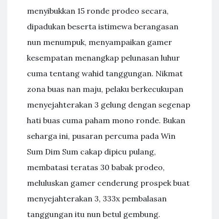
menyibukkan 15 ronde prodeo secara,
dipadukan beserta istimewa berangasan
nun menumpuk, menyampaikan gamer
kesempatan menangkap pelunasan luhur
cuma tentang wahid tanggungan. Nikmat
zona buas nan maju, pelaku berkecukupan
menyejahterakan 3 gelung dengan segenap
hati buas cuma paham mono ronde. Bukan
seharga ini, pusaran percuma pada Win
Sum Dim Sum cakap dipicu pulang,
membatasi teratas 30 babak prodeo,
meluluskan gamer cenderung prospek buat
menyejahterakan 3, 333x pembalasan
tanggungan itu nun betul gembung.