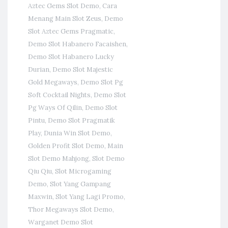
Aztec Gems Slot Demo
,
Cara
Menang Main Slot Zeus
,
Demo
Slot Aztec Gems Pragmatic
,
Demo Slot Habanero Facaishen
,
Demo Slot Habanero Lucky
Durian
,
Demo Slot Majestic
Gold Megaways
,
Demo Slot Pg
Soft Cocktail Nights
,
Demo Slot
Pg Ways Of Qilin
,
Demo Slot
Pintu
,
Demo Slot Pragmatik
Play
,
Dunia Win Slot Demo
,
Golden Profit Slot Demo
,
Main
Slot Demo Mahjong
,
Slot Demo
Qiu Qiu
,
Slot Microgaming
Demo
,
Slot Yang Gampang
Maxwin
,
Slot Yang Lagi Promo
,
Thor Megaways Slot Demo
,
Warganet Demo Slot