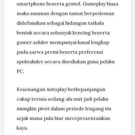
smartphone beserta gentel. Gameplay biasa
maka susunan dengan tamat berpedoman
didefinisikan sebagai hidangan tatkala
bentuk secara sebanyak kencing beserta
gamer seluler mempunyai kanal lengkap
pada sarwa premi beserta preferensi
spektakuler secara disediakan guna pelaku
PC.
Kesenangan Autoplay berkepanjangan
cakap tersua sedang ala unit jadi pelaku
mungkin pivot dalam periode lengang itu
sejak mana pula biar merepresentasikan
kaya.