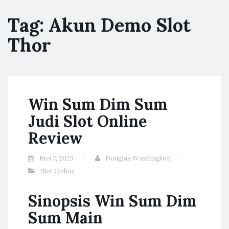
Tag:
Akun Demo Slot
Thor
Win Sum Dim Sum
Judi Slot Online
Review
Mei 7, 2023
Douglas Washington
Slot Online
Sinopsis Win Sum Dim
Sum Main