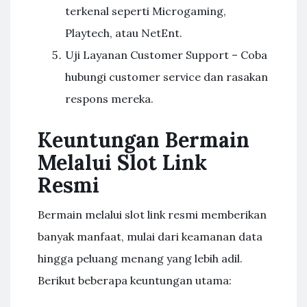
terkenal seperti Microgaming,
Playtech, atau NetEnt.
Uji Layanan Customer Support – Coba
hubungi customer service dan rasakan
respons mereka.
Keuntungan Bermain
Melalui Slot Link
Resmi
Bermain melalui slot link resmi memberikan
banyak manfaat, mulai dari keamanan data
hingga peluang menang yang lebih adil.
Berikut beberapa keuntungan utama: