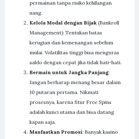
permainan tanpa risiko kehilangan
uang.
Kelola Modal dengan Bijak
(Bankroll
Management): Tentukan batas
kerugian dan kemenangan sebelum
mulai. Volatilitas tinggi bisa menguras
saldo dengan cepat jika tidak hati-hati.
Bermain untuk Jangka Panjang
:
Jangan berharap menang besar dalam
10 putaran pertama. Nikmati
prosesnya, karena fitur Free Spins
adalah kunci utama dan bisa datang
kapan saja.
Manfaatkan Promosi
: Banyak kasino