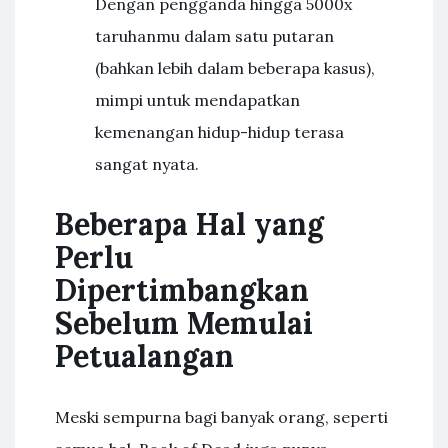
Dengan pengganda hingga 5000x
taruhanmu dalam satu putaran
(bahkan lebih dalam beberapa kasus),
mimpi untuk mendapatkan
kemenangan hidup-hidup terasa
sangat nyata.
Beberapa Hal yang
Perlu
Dipertimbangkan
Sebelum Memulai
Petualangan
Meski sempurna bagi banyak orang, seperti