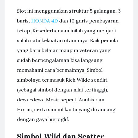
Slot ini menggunakan struktur 5 gulungan, 3
baris,
HONDA 4D
dan 10 garis pembayaran
tetap. Kesederhanaan inilah yang menjadi
salah satu kekuatan utamanya. Baik pemula
yang baru belajar maupun veteran yang
sudah berpengalaman bisa langsung
memahami cara bermainnya. Simbol-
simbolnya termasuk Rich Wilde sendiri
(sebagai simbol dengan nilai tertinggi),
dewa-dewa Mesir seperti Anubis dan
Horus, serta simbol kartu yang dirancang
dengan gaya hieroglif.
Simbol Wild dan Scatter