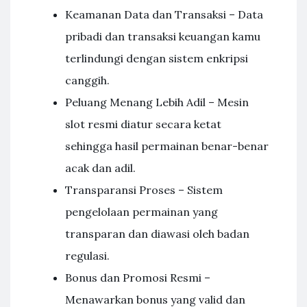
Keamanan Data dan Transaksi – Data
pribadi dan transaksi keuangan kamu
terlindungi dengan sistem enkripsi
canggih.
Peluang Menang Lebih Adil – Mesin
slot resmi diatur secara ketat
sehingga hasil permainan benar-benar
acak dan adil.
Transparansi Proses – Sistem
pengelolaan permainan yang
transparan dan diawasi oleh badan
regulasi.
Bonus dan Promosi Resmi –
Menawarkan bonus yang valid dan