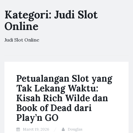
Kategori:
Judi Slot
Online
Judi Slot Online
Petualangan Slot yang
Tak Lekang Waktu:
Kisah Rich Wilde dan
Book of Dead dari
Play’n GO
Maret 19, 2026
Douglas