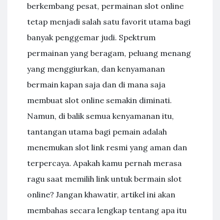
berkembang pesat, permainan slot online
tetap menjadi salah satu favorit utama bagi
banyak penggemar judi. Spektrum
permainan yang beragam, peluang menang
yang menggiurkan, dan kenyamanan
bermain kapan saja dan di mana saja
membuat slot online semakin diminati.
Namun, di balik semua kenyamanan itu,
tantangan utama bagi pemain adalah
menemukan slot link resmi yang aman dan
terpercaya. Apakah kamu pernah merasa
ragu saat memilih link untuk bermain slot
online? Jangan khawatir, artikel ini akan
membahas secara lengkap tentang apa itu