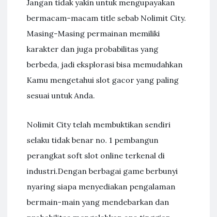
Jangan tidak yakin untuk mengupayakan
bermacam-macam title sebab Nolimit City.
Masing-Masing permainan memiliki
karakter dan juga probabilitas yang
berbeda, jadi eksplorasi bisa memudahkan
Kamu mengetahui slot gacor yang paling
sesuai untuk Anda.
Nolimit City telah membuktikan sendiri
selaku tidak benar no. 1 pembangun
perangkat soft slot online terkenal di
industri.Dengan berbagai game berbunyi
nyaring siapa menyediakan pengalaman
bermain-main yang mendebarkan dan