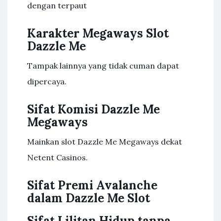
dengan terpaut
Karakter Megaways Slot
Dazzle Me
Tampak lainnya yang tidak cuman dapat
dipercaya.
Sifat Komisi Dazzle Me
Megaways
Mainkan slot Dazzle Me Megaways dekat
Netent Casinos.
Sifat Premi Avalanche
dalam Dazzle Me Slot
Sifat Lilitan Hidup tanpa