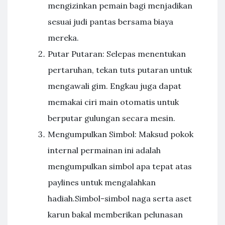
mengizinkan pemain bagi menjadikan
sesuai judi pantas bersama biaya
mereka.
Putar Putaran: Selepas menentukan
pertaruhan, tekan tuts putaran untuk
mengawali gim. Engkau juga dapat
memakai ciri main otomatis untuk
berputar gulungan secara mesin.
Mengumpulkan Simbol: Maksud pokok
internal permainan ini adalah
mengumpulkan simbol apa tepat atas
paylines untuk mengalahkan
hadiah.Simbol-simbol naga serta aset
karun bakal memberikan pelunasan