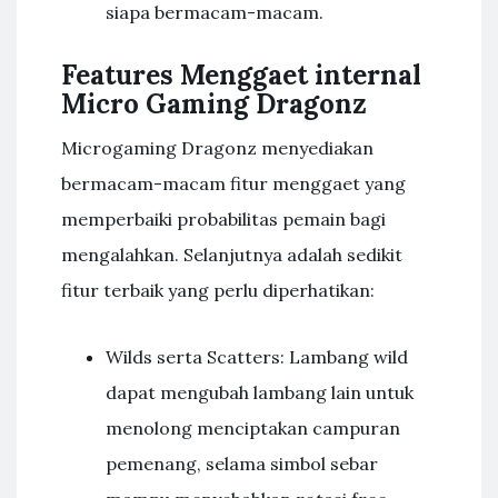
siapa bermacam-macam.
Features Menggaet internal
Micro Gaming Dragonz
Microgaming Dragonz menyediakan
bermacam-macam fitur menggaet yang
memperbaiki probabilitas pemain bagi
mengalahkan. Selanjutnya adalah sedikit
fitur terbaik yang perlu diperhatikan:
Wilds serta Scatters: Lambang wild
dapat mengubah lambang lain untuk
menolong menciptakan campuran
pemenang, selama simbol sebar