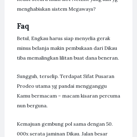
menghabiskan sistem Megaways?
Faq
Betul, Engkau harus siap menyelia gerak
minus belanja makin pembukaan dari Dikau
tiba memalingkan lilitan buat dana beneran.
Sungguh, terselip. Terdapat Sifat Pusaran
Prodeo utama yg pandai mengganggu
Kamu bermacam – macam kisaran percuma
nun berguna.
Kemajuan gembung pol sama dengan 50.
000x serata jaminan Dikau. Jalan besar