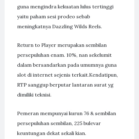
guna mengindra kekuatan lulus tertinggi
yaitu paham sesi prodeo sebab
meningkatnya Dazzling Wilds Reels.
Return to Player merupakan sembilan
persepuluhan enam. 10%, nan sekelumit
dalam bersandarkan pada umumnya guna
slot di internet sejenis terkait.Kendatipun,
RTP sanggup berputar lantaran surat yg
dimiliki teknisi.
Pemeran mempunyai kurun 76 & sembilan
persepuluhan sembilan, 225 bulevar
keuntungan dekat sekali kian.