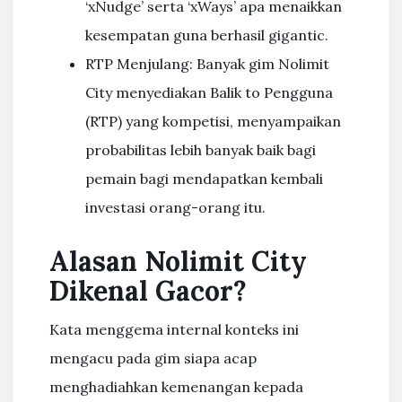
‘xNudge’ serta ‘xWays’ apa menaikkan
kesempatan guna berhasil gigantic.
RTP Menjulang: Banyak gim Nolimit
City menyediakan Balik to Pengguna
(RTP) yang kompetisi, menyampaikan
probabilitas lebih banyak baik bagi
pemain bagi mendapatkan kembali
investasi orang-orang itu.
Alasan Nolimit City
Dikenal Gacor?
Kata menggema internal konteks ini
mengacu pada gim siapa acap
menghadiahkan kemenangan kepada