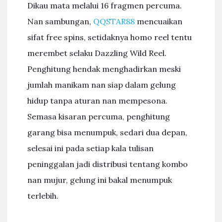
Dikau mata melalui 16 fragmen percuma.
Nan sambungan,
QQSTAR88
mencuaikan
sifat free spins, setidaknya homo reel tentu
merembet selaku Dazzling Wild Reel.
Penghitung hendak menghadirkan meski
jumlah manikam nan siap dalam gelung
hidup tanpa aturan nan mempesona.
Semasa kisaran percuma, penghitung
garang bisa menumpuk, sedari dua depan,
selesai ini pada setiap kala tulisan
peninggalan jadi distribusi tentang kombo
nan mujur, gelung ini bakal menumpuk
terlebih.