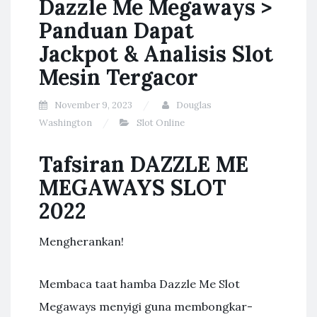
Dazzle Me Megaways >
Panduan Dapat
Jackpot & Analisis Slot
Mesin Tergacor
November 9, 2023
Douglas
Washington
Slot Online
Tafsiran DAZZLE ME
MEGAWAYS SLOT
2022
Mengherankan!
Membaca taat hamba Dazzle Me Slot
Megaways menyigi guna membongkar-