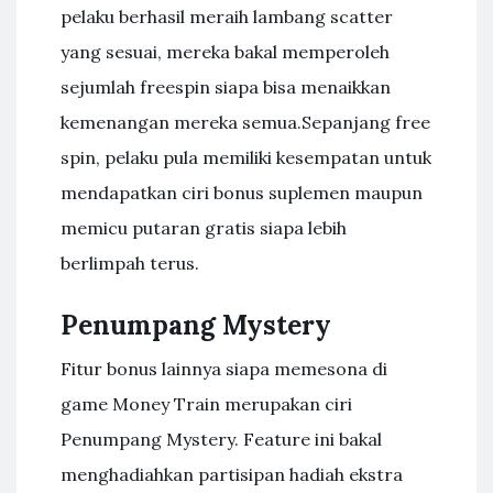
pelaku berhasil meraih lambang scatter
yang sesuai, mereka bakal memperoleh
sejumlah freespin siapa bisa menaikkan
kemenangan mereka semua.Sepanjang free
spin, pelaku pula memiliki kesempatan untuk
mendapatkan ciri bonus suplemen maupun
memicu putaran gratis siapa lebih
berlimpah terus.
Penumpang Mystery
Fitur bonus lainnya siapa memesona di
game Money Train merupakan ciri
Penumpang Mystery. Feature ini bakal
menghadiahkan partisipan hadiah ekstra