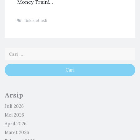
Money Train!…
link slot asli
Arsip
Juli 2026
Mei 2026
April 2026
Maret 2026