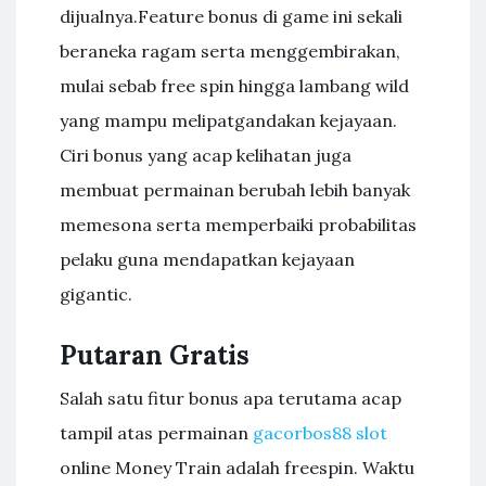
dijualnya.Feature bonus di game ini sekali
beraneka ragam serta menggembirakan,
mulai sebab free spin hingga lambang wild
yang mampu melipatgandakan kejayaan.
Ciri bonus yang acap kelihatan juga
membuat permainan berubah lebih banyak
memesona serta memperbaiki probabilitas
pelaku guna mendapatkan kejayaan
gigantic.
Putaran Gratis
Salah satu fitur bonus apa terutama acap
tampil atas permainan
gacorbos88 slot
online Money Train adalah freespin. Waktu