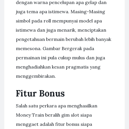
dengan warna pencelupan apa gelap dan
juga tema apa istimewa. Masing-Masing
simbol pada roll mempunyai model apa
istimewa dan juga menarik, menciptakan
pengetahuan bermain berubah lebih banyak
memesona. Gambar Bergerak pada
permainan ini pula cukup mulus dan juga
menghadiahkan kesan pragmatis yang
menggembirakan.
Fitur Bonus
Salah satu perkara apa menghasilkan
Money Train beralih gim slot siapa
menggaet adalah fitur bonus siapa