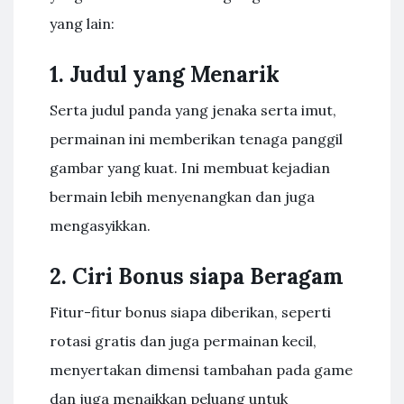
yang lain:
1. Judul yang Menarik
Serta judul panda yang jenaka serta imut,
permainan ini memberikan tenaga panggil
gambar yang kuat. Ini membuat kejadian
bermain lebih menyenangkan dan juga
mengasyikkan.
2. Ciri Bonus siapa Beragam
Fitur-fitur bonus siapa diberikan, seperti
rotasi gratis dan juga permainan kecil,
menyertakan dimensi tambahan pada game
dan juga menaikkan peluang untuk