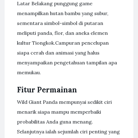
Latar Belakang punggung game
menampilkan hutan bambu yang subur,
sementara simbol-simbol di putaran
meliputi panda, flor, dan aneka elemen
kultur Tiongkok.Campuran pencelupan
siapa cerah dan animasi yang halus
menyampaikan pengetahuan tampilan apa
memukau.
Fitur Permainan
Wild Giant Panda mempunyai sedikit ciri
menarik siapa mampu memperbaiki
probabilitas Anda guna menang.
Selanjutnya ialah sejumlah ciri penting yang