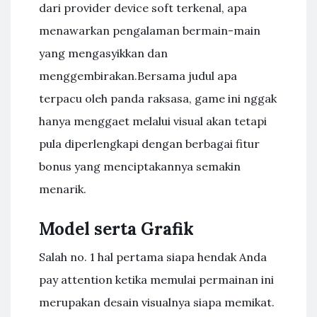
dari provider device soft terkenal, apa
menawarkan pengalaman bermain-main
yang mengasyikkan dan
menggembirakan.Bersama judul apa
terpacu oleh panda raksasa, game ini nggak
hanya menggaet melalui visual akan tetapi
pula diperlengkapi dengan berbagai fitur
bonus yang menciptakannya semakin
menarik.
Model serta Grafik
Salah no. 1 hal pertama siapa hendak Anda
pay attention ketika memulai permainan ini
merupakan desain visualnya siapa memikat.