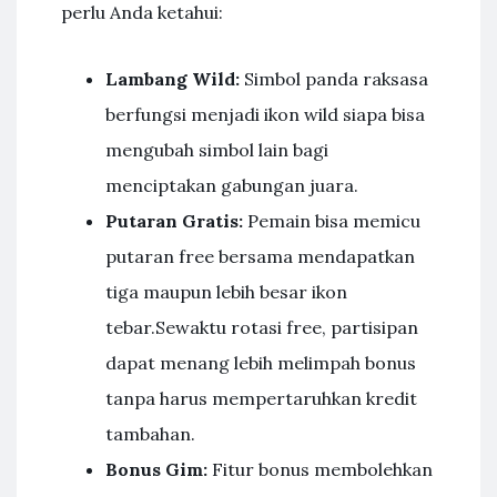
perlu Anda ketahui:
Lambang Wild:
Simbol panda raksasa
berfungsi menjadi ikon wild siapa bisa
mengubah simbol lain bagi
menciptakan gabungan juara.
Putaran Gratis:
Pemain bisa memicu
putaran free bersama mendapatkan
tiga maupun lebih besar ikon
tebar.Sewaktu rotasi free, partisipan
dapat menang lebih melimpah bonus
tanpa harus mempertaruhkan kredit
tambahan.
Bonus Gim:
Fitur bonus membolehkan