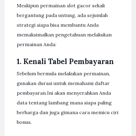
Meskipun permainan slot gacor sekali
bergantung pada untung, ada sejumlah
strategi siapa bisa membantu Anda
memaksimalkan pengetahuan melakukan
permainan Anda:
1. Kenali Tabel Pembayaran
Sebelum bermula melakukan permainan,
gunakan durasi untuk memahami daftar
pembayaran.Ini akan menyerahkan Anda
data tentang lambang mana siapa paling
berharga dan juga gimana cara memicu ciri
bonus.