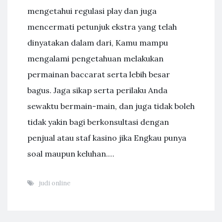
mengetahui regulasi play dan juga
mencermati petunjuk ekstra yang telah
dinyatakan dalam dari, Kamu mampu
mengalami pengetahuan melakukan
permainan baccarat serta lebih besar
bagus. Jaga sikap serta perilaku Anda
sewaktu bermain-main, dan juga tidak boleh
tidak yakin bagi berkonsultasi dengan
penjual atau staf kasino jika Engkau punya
soal maupun keluhan.…
judi online