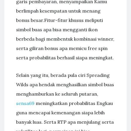
garis pembayaran, menyampaikan Kamu
berlimpah kesempatan untuk menang
bonus besar.Fitur-fitur khusus meliputi
simbol buas apa bisa mengganti ikon
berbeda bagi membentuk kombinasi winner,
serta giliran bonus apa memicu free spin
serta probabilitas berhasil siapa meningkat.
Selain yang itu, berada pula ciri Spreading
Wilds apa hendak menghasilkan simbol buas
menghamburkan ke seluruh putaran,
sensa69
meningkatkan probabilitas Engkau
guna mencapai kemenangan siapa lebih
banyak luas. Serta RTP apa menjulang serta