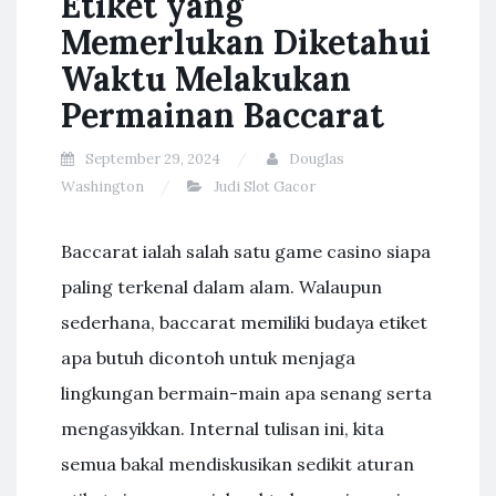
Etiket yang
Memerlukan Diketahui
Waktu Melakukan
Permainan Baccarat
September 29, 2024
Douglas
Washington
Judi Slot Gacor
Baccarat ialah salah satu game casino siapa
paling terkenal dalam alam. Walaupun
sederhana, baccarat memiliki budaya etiket
apa butuh dicontoh untuk menjaga
lingkungan bermain-main apa senang serta
mengasyikkan. Internal tulisan ini, kita
semua bakal mendiskusikan sedikit aturan