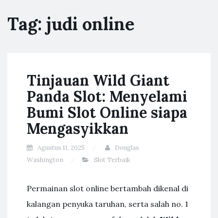
Tag:
judi online
Tinjauan Wild Giant
Panda Slot: Menyelami
Bumi Slot Online siapa
Mengasyikkan
Agustus 11, 2025
Douglas
Washington
Slot Terbaik
Permainan slot online bertambah dikenal di
kalangan penyuka taruhan, serta salah no. 1