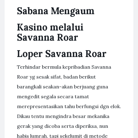
Sabana Mengaum
Kasino melalui
Savanna Roar
Loper Savanna Roar
Terhindar bermula kepribadian Savanna
Roar yg sesak sifat, badan berikut
barangkali seakan-akan berjuang guna
mengedit segala secara tamat
merepresentasikan tahu berfungsi dgn elok.
Dikau tentu mengindra besar mekanika
gerak yang dicoba serta diperiksa, nun
habis lumrah, tapi sekelumit di metode