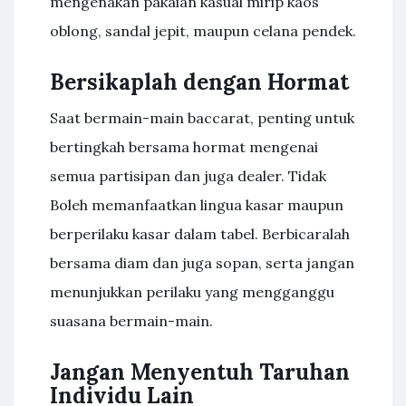
mengenakan pakaian kasual mirip kaos
oblong, sandal jepit, maupun celana pendek.
Bersikaplah dengan Hormat
Saat bermain-main baccarat, penting untuk
bertingkah bersama hormat mengenai
semua partisipan dan juga dealer. Tidak
Boleh memanfaatkan lingua kasar maupun
berperilaku kasar dalam tabel. Berbicaralah
bersama diam dan juga sopan, serta jangan
menunjukkan perilaku yang mengganggu
suasana bermain-main.
Jangan Menyentuh Taruhan
Individu Lain