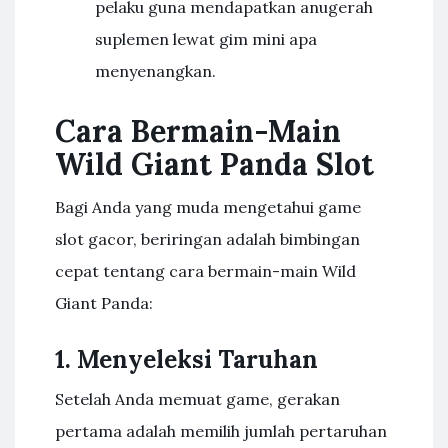
pelaku guna mendapatkan anugerah
suplemen lewat gim mini apa
menyenangkan.
Cara Bermain-Main
Wild Giant Panda Slot
Bagi Anda yang muda mengetahui game
slot gacor, beriringan adalah bimbingan
cepat tentang cara bermain-main Wild
Giant Panda:
1. Menyeleksi Taruhan
Setelah Anda memuat game, gerakan
pertama adalah memilih jumlah pertaruhan