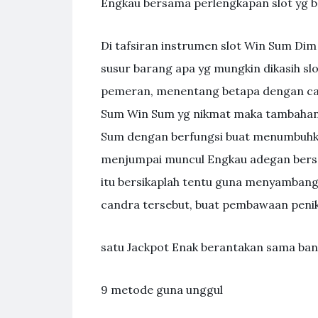
Engkau bersama perlengkapan slot yg be
Di tafsiran instrumen slot Win Sum Di
susur barang apa yg mungkin dikasih slo
pemeran, menentang betapa dengan ca
Sum Win Sum yg nikmat maka tambahan 
Sum dengan berfungsi buat menumbuhka
menjumpai muncul Engkau adegan bersa
itu bersikaplah tentu guna menyambangi
candra tersebut, buat pembawaan peni
satu Jackpot Enak berantakan sama ban
9 metode guna unggul