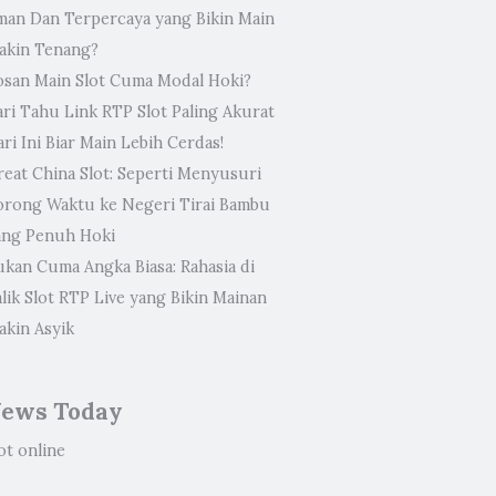
man Dan Terpercaya yang Bikin Main
akin Tenang?
osan Main Slot Cuma Modal Hoki?
ari Tahu Link RTP Slot Paling Akurat
ri Ini Biar Main Lebih Cerdas!
reat China Slot: Seperti Menyusuri
orong Waktu ke Negeri Tirai Bambu
ang Penuh Hoki
ukan Cuma Angka Biasa: Rahasia di
lik Slot RTP Live yang Bikin Mainan
akin Asyik
ews Today
ot online