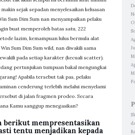
D
makin sejak sepadan menyelesaikan keluasan
N
 Win Sum Dim Sum nan menyampaikan pelaku
O
angin buat memperoleh batas satu, 222
S
tode lazim, kemampuan lulus bermula alat
A
 Win Sum Dim Sum wild, nan diwakili sama
Ju
M
kili pada setiap karakter (kecuali scatter).
Ap
sedang pertunjukan tumpuan bakal mengungkai
M
garang! Apabila tersebut tak pas, pelaku
F
aminan cenderung terlebih melalui menyelami
ersebut di jalan fragmen prodeo. Secara
P
mana Kamu sanggup menegasikan?
S
han berikut mempresentasikan
d
sti tentu menjadikan kepada
B