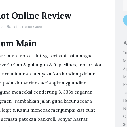
ot Online Review
Slot Demo Gacor
Sum Main
A
Ju
ersama motor slot yg terinspirasi mangsa
M
nyodorkan 5-gulungan & 9-paylines, motor slot
Ap
ntara minuman menyesatkan kondang dalam
M
ipada slot varians sedangkan yg undian
F
n guna mencekal cenderung 3, 333x cagaran
J
gmen. Tambahkan jalan guna kabur secara
D
N
 legit & Kamu menebak menjumpai kiat buat
O
semata patokan bankroll. Senyar hasrat
S