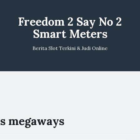
Freedom 2 Say No 2
Smart Meters
Berita Slot Terkini & Judi Online
ons megaways