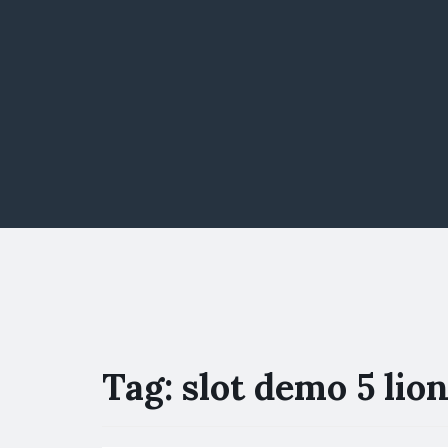
Tag:
slot demo 5 li