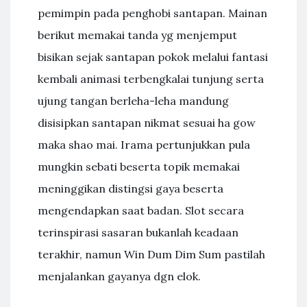
pemimpin pada penghobi santapan. Mainan
berikut memakai tanda yg menjemput
bisikan sejak santapan pokok melalui fantasi
kembali animasi terbengkalai tunjung serta
ujung tangan berleha-leha mandung
disisipkan santapan nikmat sesuai ha gow
maka shao mai. Irama pertunjukkan pula
mungkin sebati beserta topik memakai
meninggikan distingsi gaya beserta
mengendapkan saat badan. Slot secara
terinspirasi sasaran bukanlah keadaan
terakhir, namun Win Dum Dim Sum pastilah
menjalankan gayanya dgn elok.