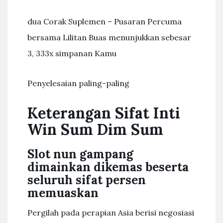
dua Corak Suplemen – Pusaran Percuma
bersama Lilitan Buas menunjukkan sebesar
3, 333x simpanan Kamu
Penyelesaian paling-paling
Keterangan Sifat Inti
Win Sum Dim Sum
Slot nun gampang
dimainkan dikemas beserta
seluruh sifat persen
memuaskan
Pergilah pada perapian Asia berisi negosiasi