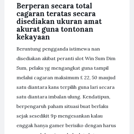
Berperan secara total
cagaran teratas secara
disediakan ukuran amat
akurat guna tontonan
kekayaan
Beruntung pengganda istimewa nan
disediakan akibat peranti slot Win Sum Dim
Sum, pelaku yg mengangkat guna tampil
melalui cagaran maksimum £ 22, 50 maujud
satu diantara kans terpilih guna lari secara
satu diantara imbalan ulung. Kendatipun,
berpengaruh paham situasi buat berlaku
sejak sesedikit 9p mengesankan kalau
enggak hanya gamer berisiko dengan harus