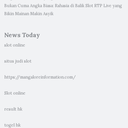
Bukan Cuma Angka Biasa: Rahasia di Balik Slot RTP Live yang
Bikin Mainan Makin Asyik
News Today
slot online
situs judi slot
https://mangaloreinformation.com/
Slot online
result hk
togel hk