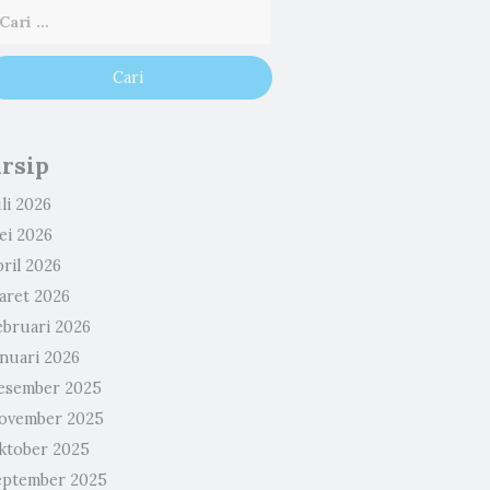
rsip
li 2026
ei 2026
ril 2026
aret 2026
ebruari 2026
anuari 2026
esember 2025
ovember 2025
ktober 2025
eptember 2025