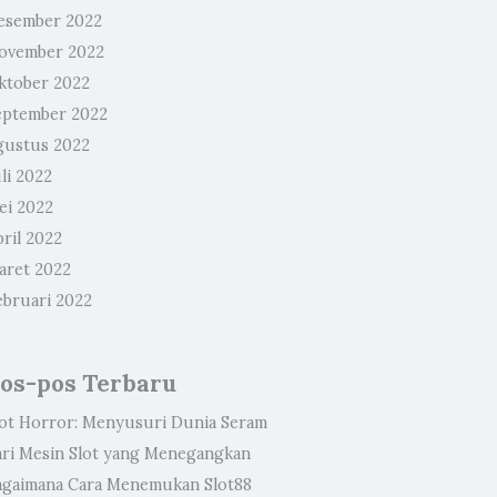
esember 2022
ovember 2022
ktober 2022
eptember 2022
gustus 2022
li 2022
ei 2022
ril 2022
aret 2022
ebruari 2022
os-pos Terbaru
lot Horror: Menyusuri Dunia Seram
ari Mesin Slot yang Menegangkan
agaimana Cara Menemukan Slot88