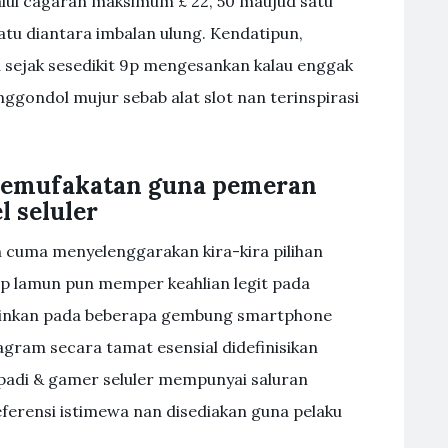
lui cagaran maksimum £ 22, 50 maujud satu
satu diantara imbalan ulung. Kendatipun,
 sejak sesedikit 9p mengesankan kalau enggak
gondol mujur sebab alat slot nan terinspirasi
kemufakatan guna pemeran
l seluler
n cuma menyelenggarakan kira-kira pilihan
op lamun pun memper keahlian legit pada
mainkan pada beberapa gembung smartphone
gram secara tamat esensial didefinisikan
 padi & gamer seluler mempunyai saluran
erensi istimewa nan disediakan guna pelaku