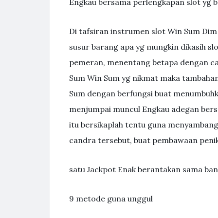
Engkau bersama perlengkapan slot yg be
Di tafsiran instrumen slot Win Sum Di
susur barang apa yg mungkin dikasih slo
pemeran, menentang betapa dengan ca
Sum Win Sum yg nikmat maka tambahan 
Sum dengan berfungsi buat menumbuhka
menjumpai muncul Engkau adegan bersa
itu bersikaplah tentu guna menyambangi
candra tersebut, buat pembawaan peni
satu Jackpot Enak berantakan sama ban
9 metode guna unggul