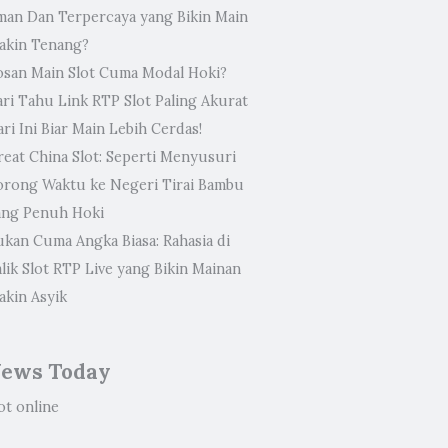
man Dan Terpercaya yang Bikin Main
akin Tenang?
osan Main Slot Cuma Modal Hoki?
ari Tahu Link RTP Slot Paling Akurat
ri Ini Biar Main Lebih Cerdas!
reat China Slot: Seperti Menyusuri
orong Waktu ke Negeri Tirai Bambu
ang Penuh Hoki
ukan Cuma Angka Biasa: Rahasia di
lik Slot RTP Live yang Bikin Mainan
akin Asyik
ews Today
ot online