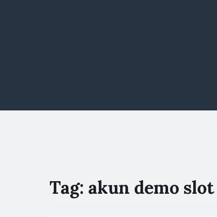
Tag:
akun demo slot