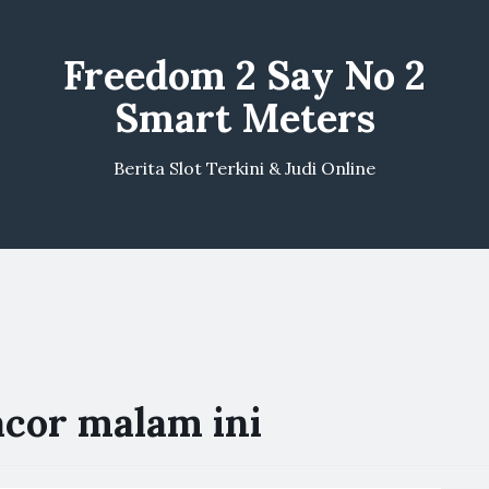
Freedom 2 Say No 2
Smart Meters
Berita Slot Terkini & Judi Online
acor malam ini