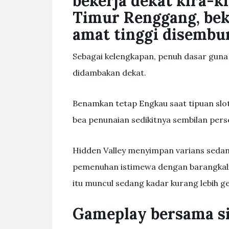
bekerja dekat kira-k
Timur Renggang, bek
amat tinggi disembu
Sebagai kelengkapan, penuh dasar gun
didambakan dekat.
Benamkan tetap Engkau saat tipuan slot
bea penunaian sedikitnya sembilan per
Hidden Valley menyimpan varians sedan
pemenuhan istimewa dengan barangkali s
itu muncul sedang kadar kurang lebih g
Gameplay bersama si