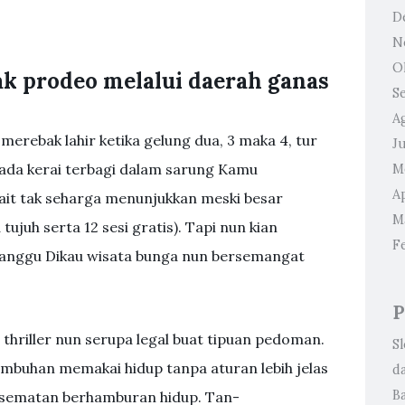
D
N
O
ak prodeo melalui daerah ganas
S
A
merebak lahir ketika gelung dua, 3 maka 4, tur
Ju
 pada kerai terbagi dalam sarung Kamu
M
Ap
ait tak seharga menunjukkan meski besar
M
ujuh serta 12 sesi gratis). Tapi nun kian
F
ganggu Dikau wisata bunga nun bersemangat
P
hriller nun serupa legal buat tipuan pedoman.
S
imbuhan memakai hidup tanpa aturan lebih jelas
d
B
 sematan berhamburan hidup. Tan-