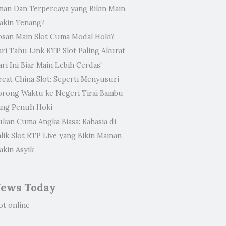
man Dan Terpercaya yang Bikin Main
akin Tenang?
osan Main Slot Cuma Modal Hoki?
ari Tahu Link RTP Slot Paling Akurat
ri Ini Biar Main Lebih Cerdas!
reat China Slot: Seperti Menyusuri
orong Waktu ke Negeri Tirai Bambu
ang Penuh Hoki
ukan Cuma Angka Biasa: Rahasia di
lik Slot RTP Live yang Bikin Mainan
akin Asyik
ews Today
ot online