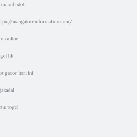
tus judi slot
ttps://mangaloreinformation.com/
ot online
ogel hk
ot gacor hari ini
jakadal
tus togel