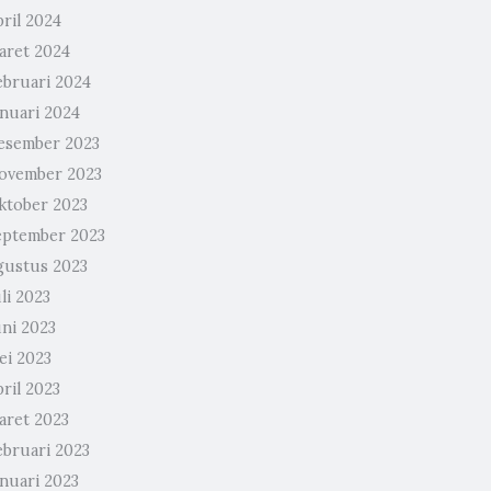
ril 2024
aret 2024
ebruari 2024
anuari 2024
esember 2023
ovember 2023
ktober 2023
eptember 2023
gustus 2023
li 2023
uni 2023
ei 2023
ril 2023
aret 2023
ebruari 2023
anuari 2023