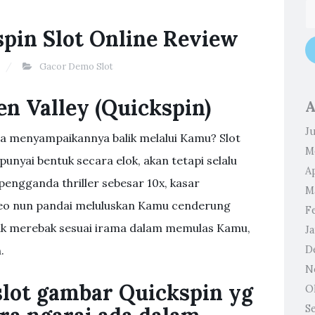
spin Slot Online Review
Gacor Demo Slot
n Valley (Quickspin)
A
Ju
 menyampaikannya balik melalui Kamu? Slot
M
nyai bentuk secara elok, akan tetapi selalu
Ap
pengganda thriller sebesar 10x, kasar
M
eo nun pandai meluluskan Kamu cenderung
F
tak merebak sesuai irama dalam memulas Kamu,
J
.
D
N
slot gambar Quickspin yg
O
S