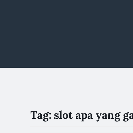
Tag:
slot apa yang g