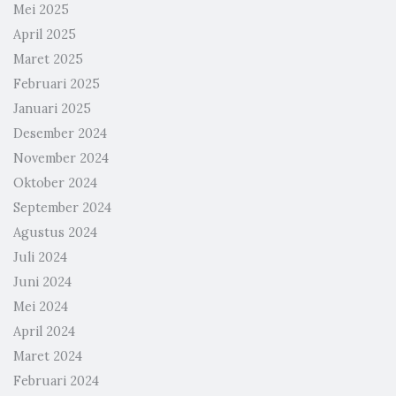
Mei 2025
April 2025
Maret 2025
Februari 2025
Januari 2025
Desember 2024
November 2024
Oktober 2024
September 2024
Agustus 2024
Juli 2024
Juni 2024
Mei 2024
April 2024
Maret 2024
Februari 2024