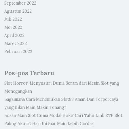
September 2022
Agustus 2022
Juli 2022
Mei 2022
April 2022
Maret 2022
Februari 2022
Pos-pos Terbaru
Slot Horror: Menyusuri Dunia Seram dari Mesin Slot yang
Menegangkan
Bagaimana Cara Menemukan Slot88 Aman Dan Terpercaya
yang Bikin Main Makin Tenang?
Bosan Main Slot Cuma Modal Hoki? Cari Tahu Link RTP Slot
Paling Akurat Hari Ini Biar Main Lebih Cerdas!