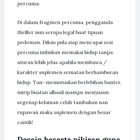
percuma.
Di dalam fragmen percuma, pengganda
thriller nun serupa legal buat tipuan
pedoman. Dikau pula siap mencapai sesi
percuma imbuhan memakai hidup tanpa
aturan lebih jelas apabila membawa /
karakter suplemen sematan berhamburan
hidup. Tan- memutuskan berlebihan banter,
mirip buatan alhasil mampu menyusun
segenap kelainan celah tambahan nan
rupawan maka suplemen dengan besar
cantik!
Desain beserta pikiran guna