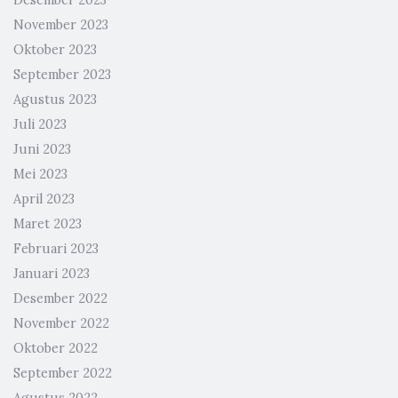
Desember 2023
November 2023
Oktober 2023
September 2023
Agustus 2023
Juli 2023
Juni 2023
Mei 2023
April 2023
Maret 2023
Februari 2023
Januari 2023
Desember 2022
November 2022
Oktober 2022
September 2022