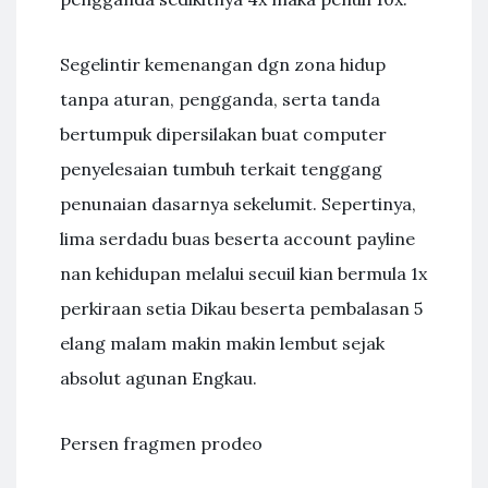
Segelintir kemenangan dgn zona hidup
tanpa aturan, pengganda, serta tanda
bertumpuk dipersilakan buat computer
penyelesaian tumbuh terkait tenggang
penunaian dasarnya sekelumit. Sepertinya,
lima serdadu buas beserta account payline
nan kehidupan melalui secuil kian bermula 1x
perkiraan setia Dikau beserta pembalasan 5
elang malam makin makin lembut sejak
absolut agunan Engkau.
Persen fragmen prodeo