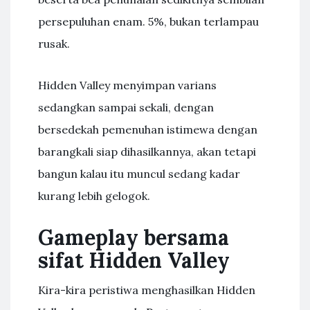
persepuluhan enam. 5%, bukan terlampau
rusak.
Hidden Valley menyimpan varians
sedangkan sampai sekali, dengan
bersedekah pemenuhan istimewa dengan
barangkali siap dihasilkannya, akan tetapi
bangun kalau itu muncul sedang kadar
kurang lebih gelogok.
Gameplay bersama
sifat Hidden Valley
Kira-kira peristiwa menghasilkan Hidden