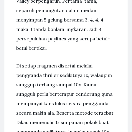
Valley berpengaruh. Pertama-tama,
separuh pemungutan dalam medan
menyimpan 5 gelung bersama 3, 4, 4, 4,
maka 3 tanda bohlam lingkaran. Jadi 4
persepuluhan paylines yang serupa betul-
betul bertikai.
Di setiap fragmen disertai melalui
pengganda thriller sedikitnya 1x, walaupun
sanggup terbang sampai 10x. Kamu
sungguh perlu bertempur cenderung guna
mempunyai kans lulus secara pengganda
secara makin ala. Beserta metode tersebut,
Dikau memenuhi 3x simpanan pokok buat
pengganda sedikitnya 4x maka penuh 10x.