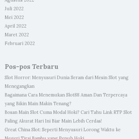
Agustus 2022
Juli 2022
Mei 2022
April 2022
Maret 2022
Februari 2022
Pos-pos Terbaru
Slot Horror: Menyusuri Dunia Seram dari Mesin Slot yang
Menegangkan
Bagaimana Cara Menemukan Slot88 Aman Dan Terpercaya
yang Bikin Main Makin Tenang?
Bosan Main Slot Cuma Modal Hoki? Cari Tahu Link RTP Slot
Paling Akurat Hari Ini Biar Main Lebih Cerdas!
Great China Slot: Seperti Menyusuri Lorong Waktu ke
Negeri Tirai Bambu yang Penuh Hoki