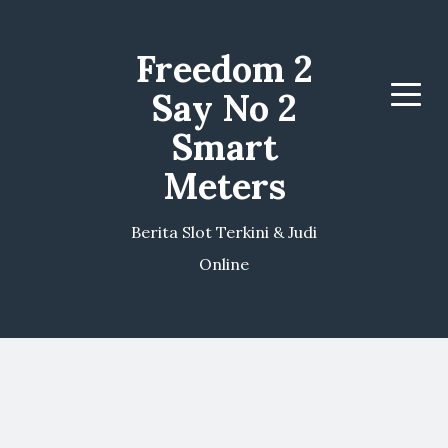
Freedom 2
Say No 2
Menu
Smart
Meters
Berita Slot Terkini & Judi
Online