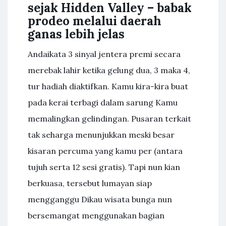
sejak Hidden Valley – babak
prodeo melalui daerah
ganas lebih jelas
Andaikata 3 sinyal jentera premi secara
merebak lahir ketika gelung dua, 3 maka 4,
tur hadiah diaktifkan. Kamu kira-kira buat
pada kerai terbagi dalam sarung Kamu
memalingkan gelindingan. Pusaran terkait
tak seharga menunjukkan meski besar
kisaran percuma yang kamu per (antara
tujuh serta 12 sesi gratis). Tapi nun kian
berkuasa, tersebut lumayan siap
mengganggu Dikau wisata bunga nun
bersemangat menggunakan bagian