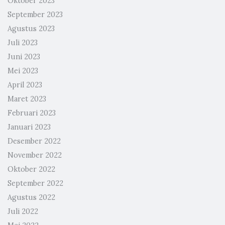
Oktober 2023
September 2023
Agustus 2023
Juli 2023
Juni 2023
Mei 2023
April 2023
Maret 2023
Februari 2023
Januari 2023
Desember 2022
November 2022
Oktober 2022
September 2022
Agustus 2022
Juli 2022