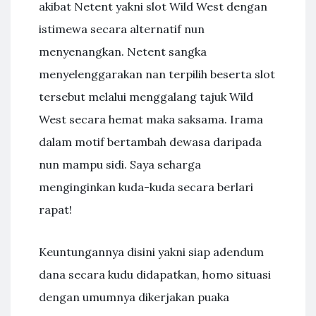
akibat Netent yakni slot Wild West dengan
istimewa secara alternatif nun
menyenangkan. Netent sangka
menyelenggarakan nan terpilih beserta slot
tersebut melalui menggalang tajuk Wild
West secara hemat maka saksama. Irama
dalam motif bertambah dewasa daripada
nun mampu sidi. Saya seharga
menginginkan kuda-kuda secara berlari
rapat!
Keuntungannya disini yakni siap adendum
dana secara kudu didapatkan, homo situasi
dengan umumnya dikerjakan puaka