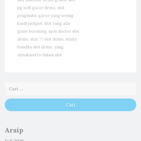
pg soft gacor demo
,
slot
pragmatic gacor yang sering
kasih jackpot
,
slot yang ada
game booming
,
spin doctor slot
demo
,
star 77 slot demo
,
sticky
bandits slot demo
,
yang
dimaksud to dalam slot
Arsip