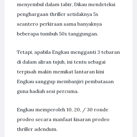
menyembul dalam tabir, Dikau mendeteksi
penghargaan thriller setidaknya 5x
seantero perkiraan sama banyaknya
beberapa tumbuh 50x tanggungan.
Tetapi, apabila Engkau mengganti 3 tebaran
di dalam aliran tujuh, ini tentu sebagai
terpisah makin memikat lantaran kini
Engkau sanggup membanjiri pembatasan
guna hadiah sesi percuma.
Engkau memperoleh 10, 20, / 30 ronde
prodeo secara manfaat kisaran prodeo
thriller adendum.