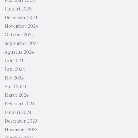
Februari 2025
Januari 2025
Desember 2024
November 2024
Oktober 2024
September 2024
Agustus 2024
Juli 2024
Juni 2024
Mei 2024
April 2024
Maret 2024
Februari 2024
Januari 2024
Desember 2023
November 2023