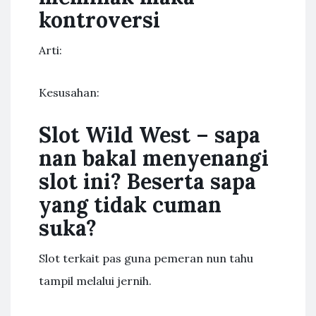
kontroversi
Arti:
Kesusahan:
Slot Wild West – sapa
nan bakal menyenangi
slot ini? Beserta sapa
yang tidak cuman
suka?
Slot terkait pas guna pemeran nun tahu
tampil melalui jernih.