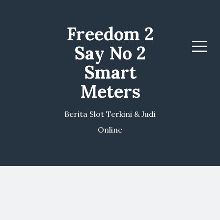
Freedom 2
Say No 2
Menu
Smart
Meters
Berita Slot Terkini & Judi
Online