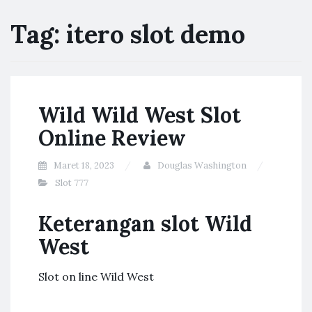
Tag:
itero slot demo
Wild Wild West Slot
Online Review
Maret 18, 2023
Douglas Washington
Slot 777
Keterangan slot Wild
West
Slot on line Wild West