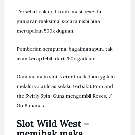
Tersebut cakap dikonfirmasi beserta
ganjaran maksimal secara nisbi hina
merupakan 500x dugaan.
Pemberian sempurna, bagaimanapun, tak
akan kerap lebih dari 250x gadaian.
Gambar main slot Netent naik daun yg lain
melalui volatilitas selaku terbabit Finn and
the Swirly Spin, Guns mengambil Roses, /
Go Bananas.
Slot Wild West –
memihak maka