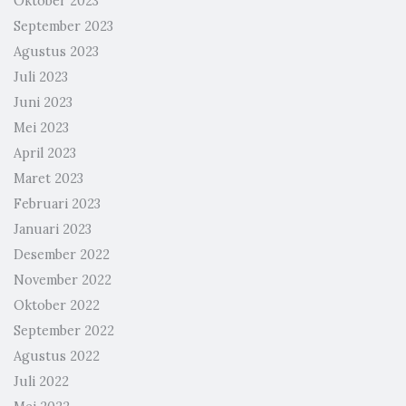
Oktober 2023
September 2023
Agustus 2023
Juli 2023
Juni 2023
Mei 2023
April 2023
Maret 2023
Februari 2023
Januari 2023
Desember 2022
November 2022
Oktober 2022
September 2022
Agustus 2022
Juli 2022