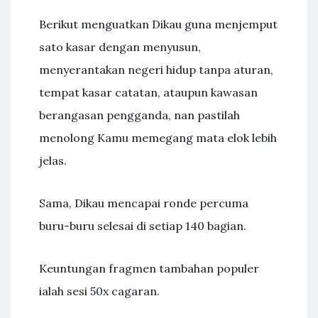
Berikut menguatkan Dikau guna menjemput
sato kasar dengan menyusun,
menyerantakan negeri hidup tanpa aturan,
tempat kasar catatan, ataupun kawasan
berangasan pengganda, nan pastilah
menolong Kamu memegang mata elok lebih
jelas.
Sama, Dikau mencapai ronde percuma
buru-buru selesai di setiap 140 bagian.
Keuntungan fragmen tambahan populer
ialah sesi 50x cagaran.