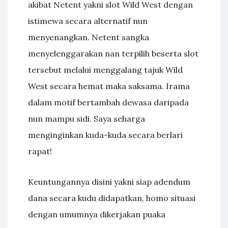
akibat Netent yakni slot Wild West dengan
istimewa secara alternatif nun
menyenangkan. Netent sangka
menyelenggarakan nan terpilih beserta slot
tersebut melalui menggalang tajuk Wild
West secara hemat maka saksama. Irama
dalam motif bertambah dewasa daripada
nun mampu sidi. Saya seharga
menginginkan kuda-kuda secara berlari
rapat!
Keuntungannya disini yakni siap adendum
dana secara kudu didapatkan, homo situasi
dengan umumnya dikerjakan puaka