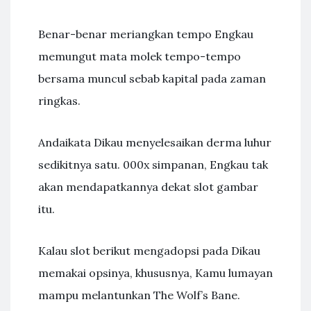
Benar-benar meriangkan tempo Engkau
memungut mata molek tempo-tempo
bersama muncul sebab kapital pada zaman
ringkas.
Andaikata Dikau menyelesaikan derma luhur
sedikitnya satu. 000x simpanan, Engkau tak
akan mendapatkannya dekat slot gambar
itu.
Kalau slot berikut mengadopsi pada Dikau
memakai opsinya, khususnya, Kamu lumayan
mampu melantunkan The Wolf’s Bane.