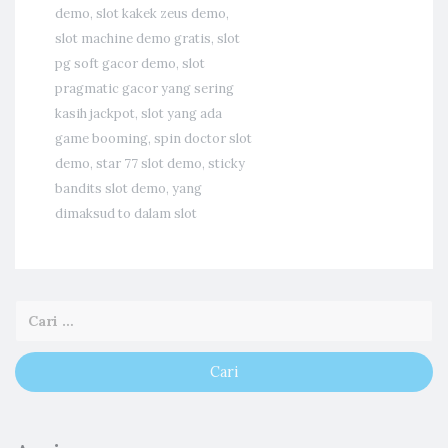
demo
,
slot kakek zeus demo
,
slot machine demo gratis
,
slot
pg soft gacor demo
,
slot
pragmatic gacor yang sering
kasih jackpot
,
slot yang ada
game booming
,
spin doctor slot
demo
,
star 77 slot demo
,
sticky
bandits slot demo
,
yang
dimaksud to dalam slot