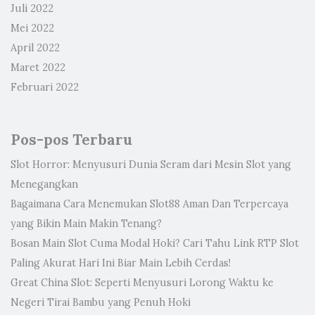
Juli 2022
Mei 2022
April 2022
Maret 2022
Februari 2022
Pos-pos Terbaru
Slot Horror: Menyusuri Dunia Seram dari Mesin Slot yang
Menegangkan
Bagaimana Cara Menemukan Slot88 Aman Dan Terpercaya
yang Bikin Main Makin Tenang?
Bosan Main Slot Cuma Modal Hoki? Cari Tahu Link RTP Slot
Paling Akurat Hari Ini Biar Main Lebih Cerdas!
Great China Slot: Seperti Menyusuri Lorong Waktu ke
Negeri Tirai Bambu yang Penuh Hoki