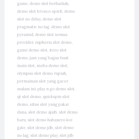
game
,
demo slot berhadiah
,
demo slot bronco spirit
,
demo
slot no delay
,
demo slot
pragmatic no lag
,
demo slot
pyramid
,
demo slot semua
provider
,
euphoria slot demo
,
game demo slot
,
itero slot
demo
,
jam yang bagus buat
main slot
,
moba demo slot
,
olympus slot demo rupiah
,
permainan slot yang gacor
malam ini
,
play n go demo slot
,
qt slot demo
,
quickspin slot
demo
,
situs slot yang pakai
dana
,
slot demo ajaib
,
slot demo
baru
,
slot demo habanero koi
gate
,
slot demo jdb
,
slot demo
no lag
,
slot demo play
,
slot jdb