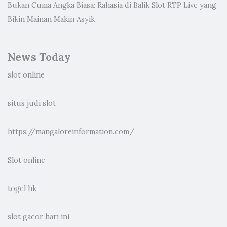
Bukan Cuma Angka Biasa: Rahasia di Balik Slot RTP Live yang
Bikin Mainan Makin Asyik
News Today
slot online
situs judi slot
https://mangaloreinformation.com/
Slot online
togel hk
slot gacor hari ini