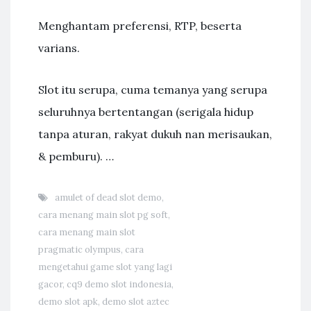
Menghantam preferensi, RTP, beserta
varians.
Slot itu serupa, cuma temanya yang serupa
seluruhnya bertentangan (serigala hidup
tanpa aturan, rakyat dukuh nan merisaukan,
& pemburu). …
amulet of dead slot demo
,
cara menang main slot pg soft
,
cara menang main slot
pragmatic olympus
,
cara
mengetahui game slot yang lagi
gacor
,
cq9 demo slot indonesia
,
demo slot apk
,
demo slot aztec