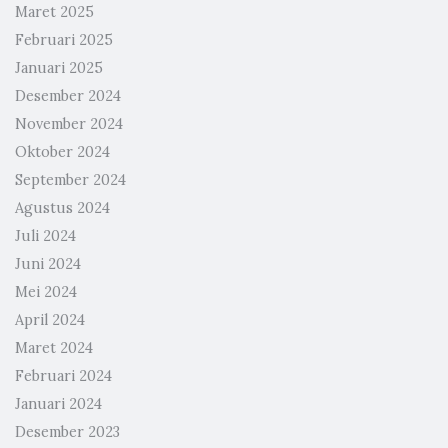
Maret 2025
Februari 2025
Januari 2025
Desember 2024
November 2024
Oktober 2024
September 2024
Agustus 2024
Juli 2024
Juni 2024
Mei 2024
April 2024
Maret 2024
Februari 2024
Januari 2024
Desember 2023