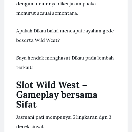
dengan umumnya dikerjakan puaka
menurut sesuai sementara.
Apakah Dikau bakal mencapai rayahan gede
beserta Wild West?
Saya hendak menghasut Dikau pada lembah
terkait!
Slot Wild West –
Gameplay bersama
Sifat
Jasmani pati mempunyai 5 lingkaran dgn 3
derek sinyal.