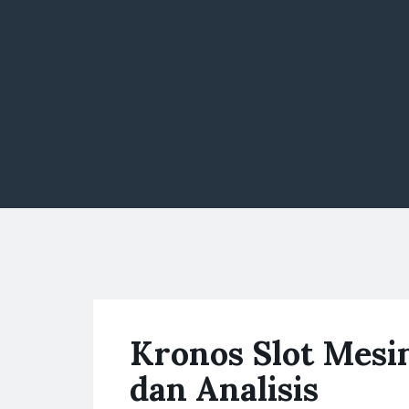
Kronos Slot Mesi
dan Analisis