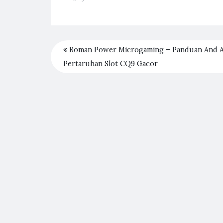
Roman Power Microgaming – Panduan And An
Pertaruhan Slot CQ9 Gacor