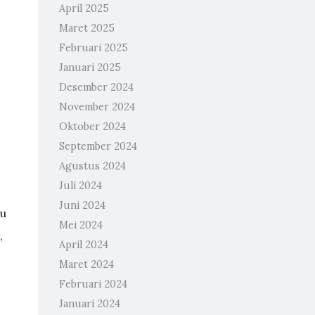
April 2025
Maret 2025
Februari 2025
Januari 2025
Desember 2024
November 2024
Oktober 2024
September 2024
Agustus 2024
Juli 2024
Juni 2024
au
Mei 2024
,
April 2024
Maret 2024
Februari 2024
Januari 2024