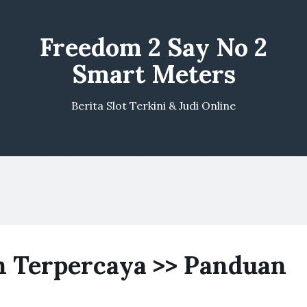
Freedom 2 Say No 2
Smart Meters
Berita Slot Terkini & Judi Online
n Terpercaya >> Panduan