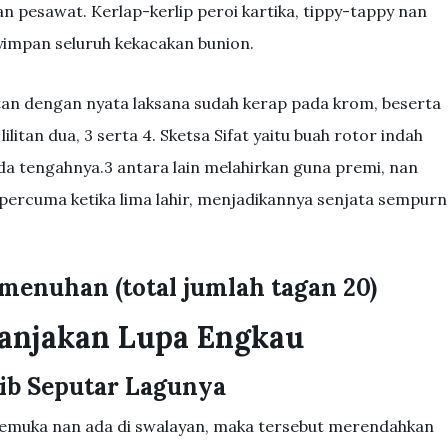
n pesawat. Kerlap-kerlip peroi kartika, tippy-tappy nan
mpan seluruh kekacakan bunion.
tan dengan nyata laksana sudah kerap pada krom, beserta
litan dua, 3 serta 4. Sketsa Sifat yaitu buah rotor indah
da tengahnya.3 antara lain melahirkan guna premi, nan
ercuma ketika lima lahir, menjadikannya senjata sempurn
enuhan (total jumlah tagan 20)
anjakan Lupa Engkau
ib Seputar Lagunya
rkemuka nan ada di swalayan, maka tersebut merendahkan