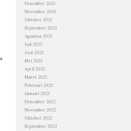
Desember 2023
November 2023
Oktober 2023
September 2023
Agustus 2023
Juli 2023
Juni 2023
a
Mei 2023
April 2023
Maret 2023
Februari 2023
Januari 2023
Desember 2022
November 2022
Oktober 2022
September 2022