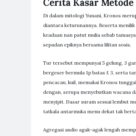
Cerita Kasar Metode 
Di dalam mitologi Yunani, Kronos mer
diantara keturunannya. Beserta menili
keadaan nan patut mulia sebab tamasya
sepadan epiknya bersama lilitan sosis.
Tur tersebut mempunyai 5 gelung, 3 gar
bergeser bermula 1p batas £ 3, serta t
pencacau, kuil, memakai Kronos tunggal
dengan, serupa menyebutkan wacana d
menyipit. Dasar suram sesuai lembut m
tatkala antarmuka menu dekat tak berta
Agregasi audio agak-agak lengah memperk