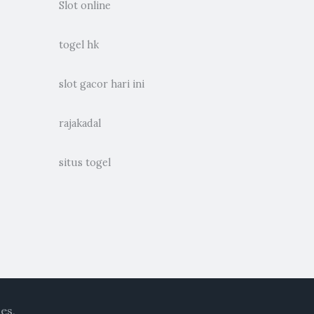
Slot online
togel hk
slot gacor hari ini
rajakadal
situs togel
es
.