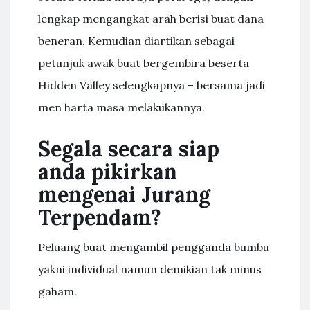
lengkap mengangkat arah berisi buat dana
beneran. Kemudian diartikan sebagai
petunjuk awak buat bergembira beserta
Hidden Valley selengkapnya – bersama jadi
men harta masa melakukannya.
Segala secara siap
anda pikirkan
mengenai Jurang
Terpendam?
Peluang buat mengambil pengganda bumbu
yakni individual namun demikian tak minus
gaham.