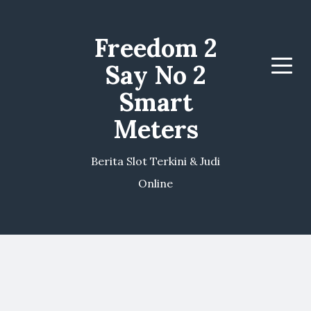
Freedom 2
Say No 2
Menu
Smart
Meters
Berita Slot Terkini & Judi
Online