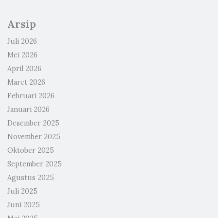
Arsip
Juli 2026
Mei 2026
April 2026
Maret 2026
Februari 2026
Januari 2026
Desember 2025
November 2025
Oktober 2025
September 2025
Agustus 2025
Juli 2025
Juni 2025