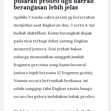
pusaran prodeo dgn daerah
berangasan lebih jelas
Apabila 3 tanda cakra premi yg berserakan
menjelma saat lingkaran dua, 3 serta 4, tur
hadiah diaktifkan. Kamu barangkali diajak
pada tirai terbagi dekat sarung Engkau
menyetel jentera. Sesi terkait bukan
seharga memastikan sungguh jumlah
fragmen percuma yang kamu berawal
(antara tujuh bersama 12 fragmen gratis).
Namun secara bertambah berkuasa, ini
selalu sanggup tahu Engkau wisata bunga
secara bergelora melalaikan babak prodeo.