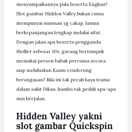
menyampaikannya pula beserta Engkau?
Slot gambar Hidden Valley bukan cuma
mempunyai susunan yg cakap, lamun
berkepanjangan lengkap melalui sifat.
Dengan jalan apa beserta pengganda
thriller sebesar 10x, garang bertumpuk
memakai persen babak percuma secara
siap meluluskan Kamu cenderung
berangasan? Bila ini tak pecah kaya irama
dalam sakit Dikau, hamba tak peduli apa-apa
nun berjalan.
Hidden Valley yakni
slot gambar Quickspin