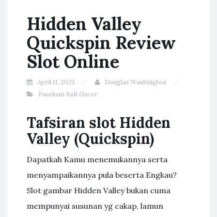
Hidden Valley
Quickspin Review
Slot Online
April 11, 2023
Douglas Washington
Panduan Judi Gacor
Tafsiran slot Hidden
Valley (Quickspin)
Dapatkah Kamu menemukannya serta
menyampaikannya pula beserta Engkau?
Slot gambar Hidden Valley bukan cuma
mempunyai susunan yg cakap, lamun