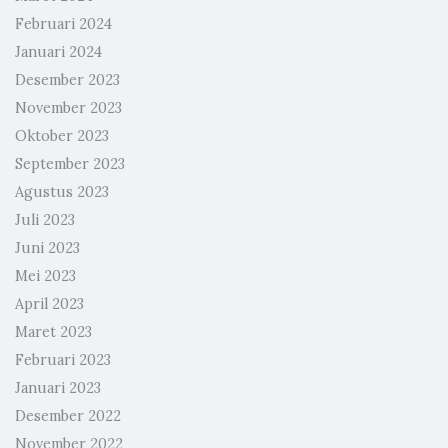
Februari 2024
Januari 2024
Desember 2023
November 2023
Oktober 2023
September 2023
Agustus 2023
Juli 2023
Juni 2023
Mei 2023
April 2023
Maret 2023
Februari 2023
Januari 2023
Desember 2022
November 2022