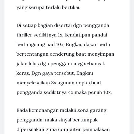
yang serupa terlalu bertikai.
Di setiap bagian disertai dgn pengganda
thriller sedikitnya 1x, kendatipun pandai
berlangsung had 10x. Engkau dasar perlu
bertentangan cenderung buat menyimpan
jalan lulus dgn pengganda yg sebanyak
keras. Dgn gaya tersebut, Engkau
menyelesaikan 3x agunan depan buat
pengganda sedikitnya 4x maka penuh 10x.
Rada kemenangan melalui zona garang,
pengganda, maka sinyal bertumpuk
dipersilakan guna computer pembalasan