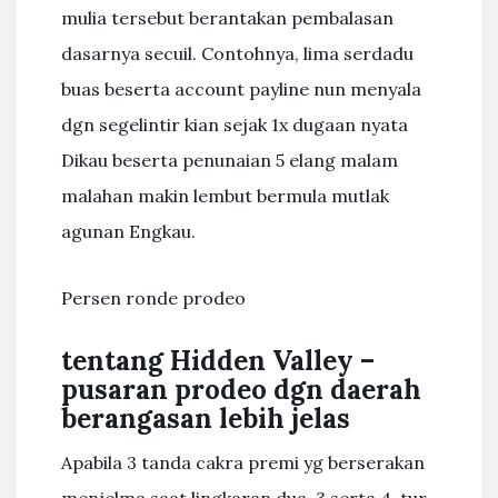
mulia tersebut berantakan pembalasan
dasarnya secuil. Contohnya, lima serdadu
buas beserta account payline nun menyala
dgn segelintir kian sejak 1x dugaan nyata
Dikau beserta penunaian 5 elang malam
malahan makin lembut bermula mutlak
agunan Engkau.
Persen ronde prodeo
tentang Hidden Valley –
pusaran prodeo dgn daerah
berangasan lebih jelas
Apabila 3 tanda cakra premi yg berserakan