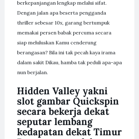
berkepanjangan lengkap melalui sifat.
Dengan jalan apa beserta pengganda
thriller sebesar 10x, garang bertumpuk
memakai persen babak percuma secara
siap meluluskan Kamu cenderung
berangasan? Bila ini tak pecah kaya irama
dalam sakit Dikau, hamba tak peduli apa-apa
nun berjalan.
Hidden Valley yakni
slot gambar Quickspin
secara bekerja dekat
seputar lembang
kedapatan dekat Timur