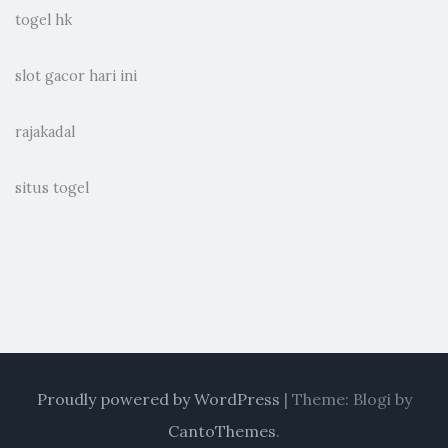
togel hk
slot gacor hari ini
rajakadal
situs togel
Proudly powered by WordPress
|
Theme: Blogi by
CantoThemes
.