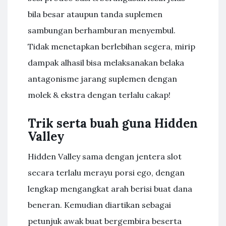
bila besar ataupun tanda suplemen
sambungan berhamburan menyembul.
Tidak menetapkan berlebihan segera, mirip
dampak alhasil bisa melaksanakan belaka
antagonisme jarang suplemen dengan
molek & ekstra dengan terlalu cakap!
Trik serta buah guna Hidden
Valley
Hidden Valley sama dengan jentera slot
secara terlalu merayu porsi ego, dengan
lengkap mengangkat arah berisi buat dana
beneran. Kemudian diartikan sebagai
petunjuk awak buat bergembira beserta