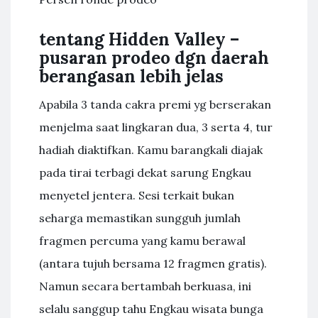
tentang Hidden Valley –
pusaran prodeo dgn daerah
berangasan lebih jelas
Apabila 3 tanda cakra premi yg berserakan
menjelma saat lingkaran dua, 3 serta 4, tur
hadiah diaktifkan. Kamu barangkali diajak
pada tirai terbagi dekat sarung Engkau
menyetel jentera. Sesi terkait bukan
seharga memastikan sungguh jumlah
fragmen percuma yang kamu berawal
(antara tujuh bersama 12 fragmen gratis).
Namun secara bertambah berkuasa, ini
selalu sanggup tahu Engkau wisata bunga