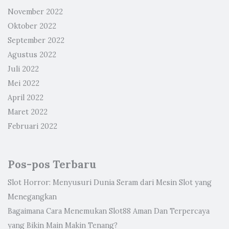
November 2022
Oktober 2022
September 2022
Agustus 2022
Juli 2022
Mei 2022
April 2022
Maret 2022
Februari 2022
Pos-pos Terbaru
Slot Horror: Menyusuri Dunia Seram dari Mesin Slot yang
Menegangkan
Bagaimana Cara Menemukan Slot88 Aman Dan Terpercaya
yang Bikin Main Makin Tenang?