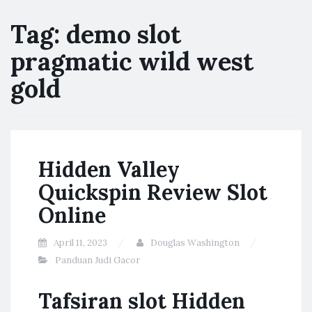
Tag:
demo slot
pragmatic wild west
gold
Hidden Valley
Quickspin Review Slot
Online
April 11, 2023
Douglas Washington
Panduan Judi Gacor
Tafsiran slot Hidden