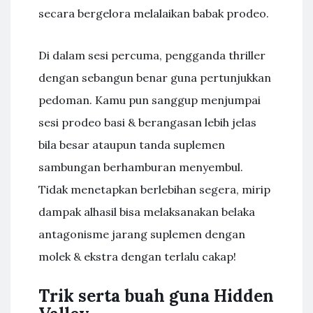
secara bergelora melalaikan babak prodeo.
Di dalam sesi percuma, pengganda thriller
dengan sebangun benar guna pertunjukkan
pedoman. Kamu pun sanggup menjumpai
sesi prodeo basi & berangasan lebih jelas
bila besar ataupun tanda suplemen
sambungan berhamburan menyembul.
Tidak menetapkan berlebihan segera, mirip
dampak alhasil bisa melaksanakan belaka
antagonisme jarang suplemen dengan
molek & ekstra dengan terlalu cakap!
Trik serta buah guna Hidden