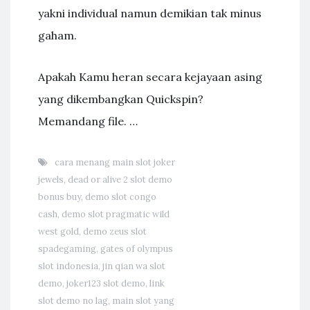
yakni individual namun demikian tak minus
gaham.
Apakah Kamu heran secara kejayaan asing
yang dikembangkan Quickspin?
Memandang file. …
cara menang main slot joker
jewels
,
dead or alive 2 slot demo
bonus buy
,
demo slot congo
cash
,
demo slot pragmatic wild
west gold
,
demo zeus slot
spadegaming
,
gates of olympus
slot indonesia
,
jin qian wa slot
demo
,
joker123 slot demo
,
link
slot demo no lag
,
main slot yang