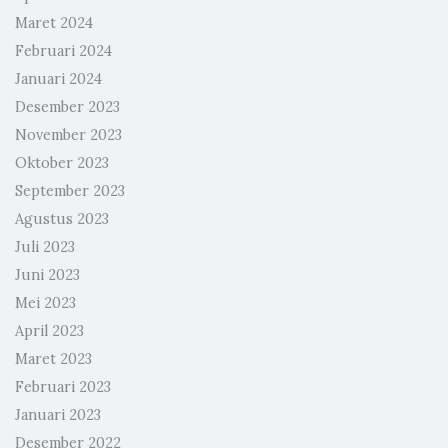
Maret 2024
Februari 2024
Januari 2024
Desember 2023
November 2023
Oktober 2023
September 2023
Agustus 2023
Juli 2023
Juni 2023
Mei 2023
April 2023
Maret 2023
Februari 2023
Januari 2023
Desember 2022