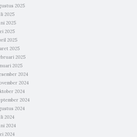
gustus 2025
li 2025
uni 2025
ei 2025
pril 2025
aret 2025
ebruari 2025
anuari 2025
esember 2024
ovember 2024
ktober 2024
eptember 2024
gustus 2024
li 2024
uni 2024
ei 2024