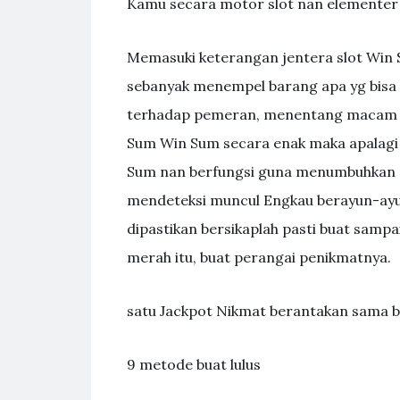
Kamu secara motor slot nan elementer 
Memasuki keterangan jentera slot Win
sebanyak menempel barang apa yg bisa di
terhadap pemeran, menentang macam
Sum Win Sum secara enak maka apalagi
Sum nan berfungsi guna menumbuhkan 
mendeteksi muncul Engkau berayun-ayu
dipastikan bersikaplah pasti buat sampai
merah itu, buat perangai penikmatnya.
satu Jackpot Nikmat berantakan sama b
9 metode buat lulus