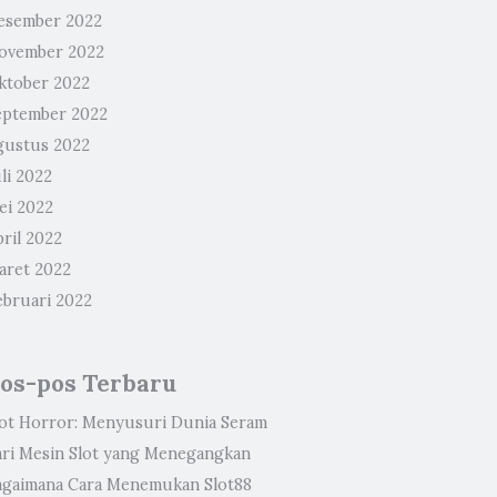
esember 2022
ovember 2022
ktober 2022
eptember 2022
gustus 2022
li 2022
ei 2022
ril 2022
aret 2022
ebruari 2022
os-pos Terbaru
lot Horror: Menyusuri Dunia Seram
ari Mesin Slot yang Menegangkan
agaimana Cara Menemukan Slot88