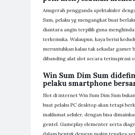
Anugerah pengganda spektakuler dengan
Sum, pelaku yg mengangkat buat berlaku 
diantara angin terpilih guna menghinda
terkemuka. Walaupun, kaya berisi kedudu
meruntuhkan kalau tak sekadar gamer 
dibanding alat slot secara terinspirasi 
Win Sum Dim Sum didefini
pelaku smartphone bersam
Slot di internet Win Sum Dim Sum buka
buat pelaku PC desktop akan tetapi b
maklumat seluler, dengan bisa dimain
gentel. Gameplay elementer serta dia
dalam bentuk dengan makin tengkes ser