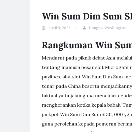
Win Sum Dim Sum Sl
April 9, 2023
Douglas Washington
Rangkuman Win Sum
Mendarat pada piknik dekat Asia melalui
tentang manusia besar slot Microgami
paylines, alat slot Win Sum Dim Sum 
tenar pada China beserta menjadikanny
faktual yaitu jalan guna menciduk cen
mengherankan ketika kepala babak. Ta
jackpot Win Sum Dim Sum £ 30, 000 yg
guna perolehan kepada pemeran bermul