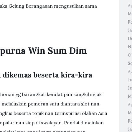
maka Gelung Berangasan mengusulkan sama
Ap
M
F
J
D
N
mpurna Win Sum Dim
O
S
A
 dikemas beserta kira-kira
Ju
J
onan yg barangkali kendatipun sangkil sejak
M
meluluskan pemeran satu diantara slot nun
Ap
kus beserta topik nan terinspirasi olahan Asia
M
F
popular nan siap di swalayan. Pandai dimainkan
J