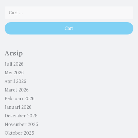
Arsip
Juli 2026
Mei 2026
April 2026
Maret 2026
Februari 2026
Januari 2026
Desember 2025
November 2025
Oktober 2025