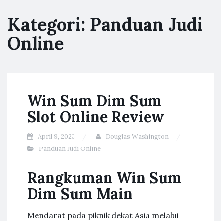
Kategori:
Panduan Judi
Online
Win Sum Dim Sum
Slot Online Review
April 9, 2023
Douglas Washington
Panduan Judi Online
Rangkuman Win Sum
Dim Sum Main
Mendarat pada piknik dekat Asia melalui