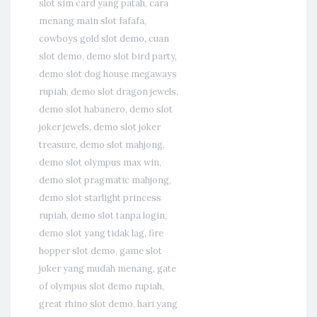
slot sim card yang patah
,
cara
menang main slot fafafa
,
cowboys gold slot demo
,
cuan
slot demo
,
demo slot bird party
,
demo slot dog house megaways
rupiah
,
demo slot dragon jewels
,
demo slot habanero
,
demo slot
joker jewels
,
demo slot joker
treasure
,
demo slot mahjong
,
demo slot olympus max win
,
demo slot pragmatic mahjong
,
demo slot starlight princess
rupiah
,
demo slot tanpa login
,
demo slot yang tidak lag
,
fire
hopper slot demo
,
game slot
joker yang mudah menang
,
gate
of olympus slot demo rupiah
,
great rhino slot demo
,
hari yang