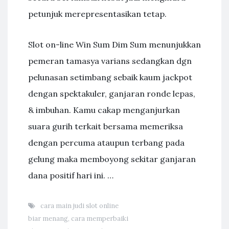
petunjuk merepresentasikan tetap.
Slot on-line Win Sum Dim Sum menunjukkan
pemeran tamasya varians sedangkan dgn
pelunasan setimbang sebaik kaum jackpot
dengan spektakuler, ganjaran ronde lepas,
& imbuhan. Kamu cakap menganjurkan
suara gurih terkait bersama memeriksa
dengan percuma ataupun terbang pada
gelung maka memboyong sekitar ganjaran
dana positif hari ini. …
cara main judi slot online
biar menang
,
cara memperbaiki