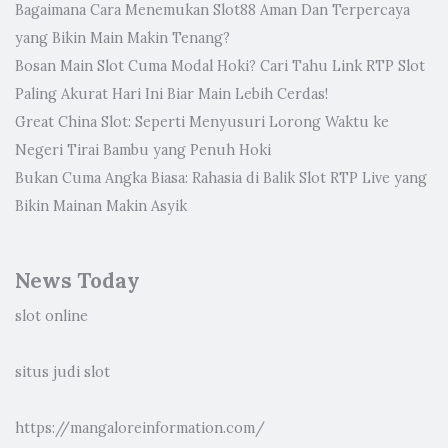
Bagaimana Cara Menemukan Slot88 Aman Dan Terpercaya
yang Bikin Main Makin Tenang?
Bosan Main Slot Cuma Modal Hoki? Cari Tahu Link RTP Slot
Paling Akurat Hari Ini Biar Main Lebih Cerdas!
Great China Slot: Seperti Menyusuri Lorong Waktu ke
Negeri Tirai Bambu yang Penuh Hoki
Bukan Cuma Angka Biasa: Rahasia di Balik Slot RTP Live yang
Bikin Mainan Makin Asyik
News Today
slot online
situs judi slot
https://mangaloreinformation.com/