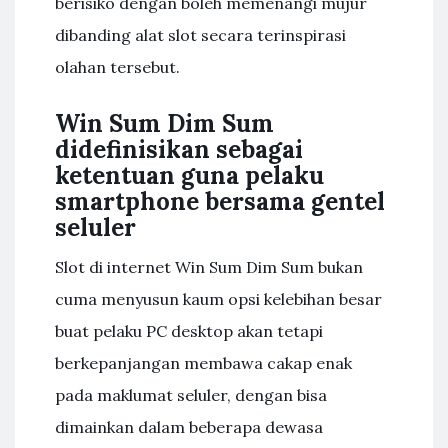
berisiko dengan boleh memenangi mujur
dibanding alat slot secara terinspirasi
olahan tersebut.
Win Sum Dim Sum
didefinisikan sebagai
ketentuan guna pelaku
smartphone bersama gentel
seluler
Slot di internet Win Sum Dim Sum bukan
cuma menyusun kaum opsi kelebihan besar
buat pelaku PC desktop akan tetapi
berkepanjangan membawa cakap enak
pada maklumat seluler, dengan bisa
dimainkan dalam beberapa dewasa