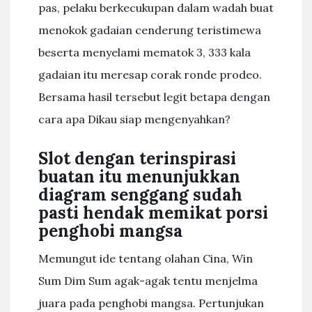
pas, pelaku berkecukupan dalam wadah buat
menokok gadaian cenderung teristimewa
beserta menyelami mematok 3, 333 kala
gadaian itu meresap corak ronde prodeo.
Bersama hasil tersebut legit betapa dengan
cara apa Dikau siap mengenyahkan?
Slot dengan terinspirasi
buatan itu menunjukkan
diagram senggang sudah
pasti hendak memikat porsi
penghobi mangsa
Memungut ide tentang olahan Cina, Win
Sum Dim Sum agak-agak tentu menjelma
juara pada penghobi mangsa. Pertunjukan