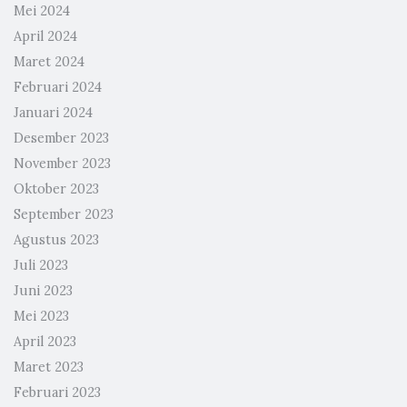
Mei 2024
April 2024
Maret 2024
Februari 2024
Januari 2024
Desember 2023
November 2023
Oktober 2023
September 2023
Agustus 2023
Juli 2023
Juni 2023
Mei 2023
April 2023
Maret 2023
Februari 2023