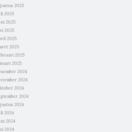
gustus 2025
li 2025
uni 2025
ei 2025
pril 2025
aret 2025
ebruari 2025
anuari 2025
esember 2024
ovember 2024
ktober 2024
eptember 2024
gustus 2024
li 2024
uni 2024
ei 2024