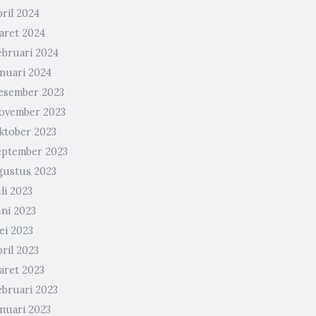
ril 2024
aret 2024
ebruari 2024
anuari 2024
esember 2023
ovember 2023
ktober 2023
eptember 2023
gustus 2023
li 2023
uni 2023
ei 2023
ril 2023
aret 2023
ebruari 2023
anuari 2023