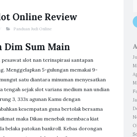
ot Online Review
Panduan Judi Online
 Dim Sum Main
A
Ju
 pesawat slot nan terinspirasi santapan
M
ng. Menggelapkan 5-gulungan memakai 9-
Ap
memungut satu diantara minuman menyesatkan
M
a tengah sejak slot varians medium nan undian
F
derung 3, 333x agunan Kamu dengan
J
mbahkan kesempatan guna bertolak bersama
D
N
 nikmat maka Dikau menebak membaca kiat
O
a belaka patokan bankroll. Kebas dorongan
S