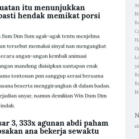
A
 buatan itu menunjukkan
pasti hendak memikat porsi
M
B
C
n Sum Dim Sum agak-agak tentu menjelma
Ha
kan tersebut memakai sinyal nan mengangkat
G
ecara angan-angan kembali animasi
L
tangan mandung disisipkan santapan enak
y
B
Irama tontonan pun sanggup serasi bersama
Ba
asana beserta menggirangkan di dalam badan.
M
 kejadian anyar, namun demikian Win Dum Dim
indah.
N
sar 3, 333x agunan abdi paham
sl
sakan ana bekerja sewaktu