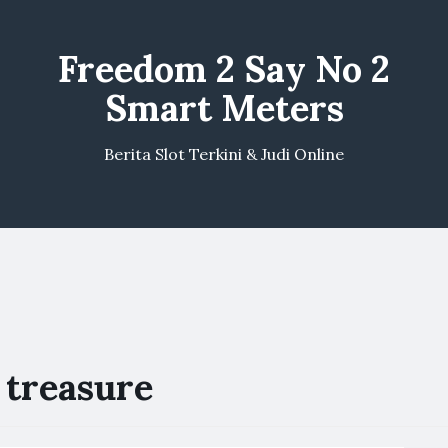
Freedom 2 Say No 2
Smart Meters
Berita Slot Terkini & Judi Online
 treasure