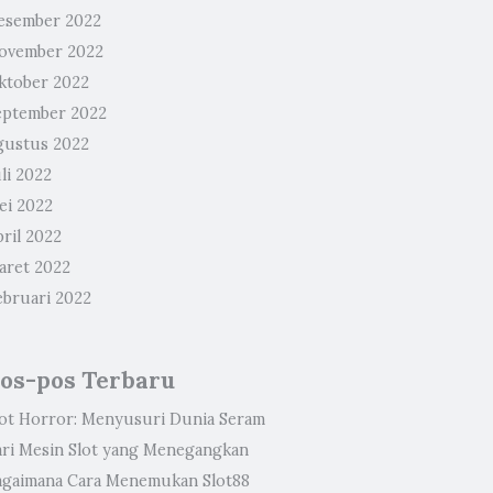
esember 2022
ovember 2022
ktober 2022
eptember 2022
gustus 2022
li 2022
ei 2022
ril 2022
aret 2022
ebruari 2022
os-pos Terbaru
lot Horror: Menyusuri Dunia Seram
ari Mesin Slot yang Menegangkan
agaimana Cara Menemukan Slot88