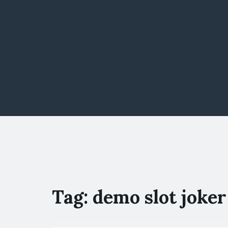
Tag:
demo slot joker