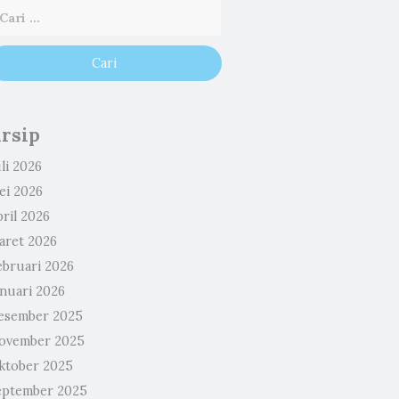
rsip
li 2026
ei 2026
ril 2026
aret 2026
ebruari 2026
anuari 2026
esember 2025
ovember 2025
ktober 2025
eptember 2025